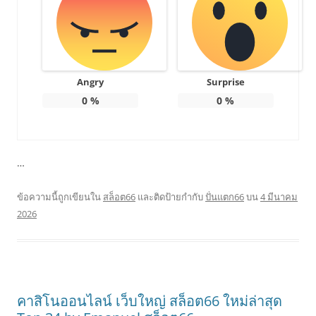
Angry
Surprise
0
%
0
%
…
ข้อความนี้ถูกเขียนใน
สล็อต66
และติดป้ายกำกับ
ปั่นแตก66
บน
4 มีนาคม
2026
คาสิโนออนไลน์ เว็บใหญ่ สล็อต66 ใหม่ล่าสุด