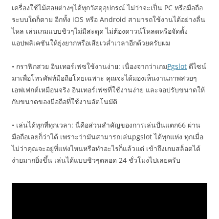
เครื่องใช้ไม้สอยต่างๆได้ทุกวัสดุอุปกรณ์ ไม่ว่าจะเป็น PC หรือมือถือ
ระบบใดก็ตาม อีกทั้ง iOS หรือ Android สามารถใช้งานได้อย่างลื่น
ไหล เล่นเกมแบบชิวๆไม่มีสะดุด ไม่ต้องดาวน์โหลดหรือจัดตั้ง
แอปพลิเคชันให้ยุ่งยากหรือเสียเวล่ำเวลาอีกด้วยครับผม
• กราฟิกสวย อินเทอร์เฟซใช้งานง่าย: เนื่องจากว่าเกม
Pgslot
ดีไซน์
มาเพื่อโทรศัพท์มือถือโดยเฉพาะ คุณจะได้มองเห็นงานภาพสวยๆ
เอฟเฟกต์เหมือนจริง อินเทอร์เฟซที่ใช้งานง่าย และจอปรับขนาดให้
กับขนาดของมือถือที่ใช้งานอัตโนมัติ
• เล่นได้ทุกที่ทุกเวลา: นี่คือส่วนสำคัญของการเล่นปั่นแตก66 ผ่าน
มือถือเลยก็ว่าได้ เพราะว่ามันสามารถเล่นpgslot ได้ทุกแห่ง ทุกเมื่อ
ไม่ว่าคุณจะอยู่ที่แห่งไหนหรือทำอะไรก็แล้วแต่ เข้าถึงเกมสล็อตได้
ง่ายมากยิ่งขึ้น เล่นได้แบบชิวๆตลอด 24 ชั่วโมงไปเลยครับ