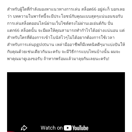
สำหรับผู้ใดที่กำลังมองหาแนวทางการเล่น สล็อต66 อยู่ล่ะก็ บอกเลย
ว่า บทความในพาร์ทนี้จะมีประโยชน์กับคุณแบบสุดๆแน่นอนขอรับ
การเล่นสล็อตออนไลน์ผ่านเว็บไซต์ตรงไม่ผ่านเอเย่นต์กับ ปั่น
แตก66 สล็อตนั้น จะมีผลให้คุณสามารถทำกำไรได้อย่างแน่นอน แต่
สำหรับใครที่ต้องการเข้าโบนัสไวๆไม่ได้อยากต้องการใช้เวลา
สำหรับการเล่นpgslotนาน เหล่ามืออาชีพก็มีเทคนิคดีๆมาแบ่งปันให้
กับคุณด้วยเช่นเดียวกันนะครับ จะมีวิธีการแบบไหนบ้างนั้น ผมจะ
พาคุณมาดูเองขอรับ ถ้าหากพร้อมแล้วมาลุยกันเลยนะครับ!