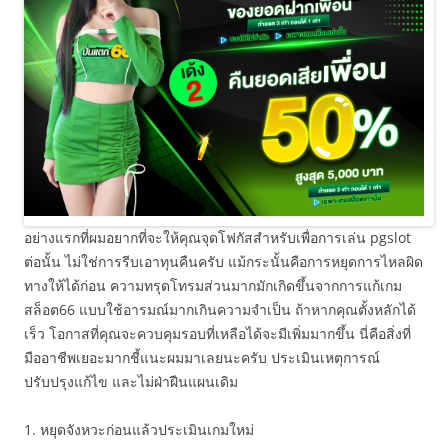
อย่างแรกที่ผมอยากที่จะให้คุณจุดโฟกัสสำหรับเพื่อการเล่น pgslot
ต่อนั้น ไม่ใช่การรีบเอาทุนคืนครับ แม้กระนั้นคือการหยุดการไหลผิด
ทางให้ได้ก่อน ความทรุดโทรมส่วนมากมักเกิดขึ้นจากการแก้เกม
สล็อต66 แบบใช้อารมณ์มากเกินความจำเป็น ถ้าหากคุณตั้งหลักได้
เร็ว โอกาสที่คุณจะควบคุมรอบที่เหลือได้จะมีเพิ่มมากขึ้น นี่คือสิ่งที่
มืออาชีพเยอะมากชี้แนะผมมาเลยนะครับ ประเมินเหตุการณ์
ปรับปรุงแก้ไข และไม่ฝ่าฝืนแผนเดิม
1. หยุดจังหวะก่อนแล้วประเมินเกมใหม่