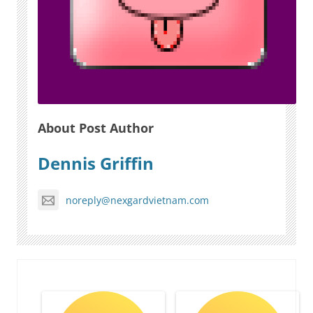
About Post Author
Dennis Griffin
noreply@nexgardvietnam.com