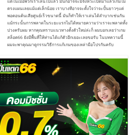
แต่ในเมื่อพวกเราเล่นไปแล้ว มันก็อาจจะมีจังหวะเปิดมาแล้วเกมไม่
ตรงแผนเลยแม้แต่เล็กน้อย เราบางทีอาจจะตั้งใจว่าจะปั้นยาวๆแต่
พอตอนต้นเสียศูนย์เร็วขนาดนี้ มันก็ทำให้เราเล่นได้ลำบากเช่นกัน
แม้กระนั้นการพลาดในระยะแรกไม่ได้หมายความว่าเราจะพลาดทั้ง
ปวงครับผม หากคุณทราบแนวทางตั้งตัวใหม่ล่ะก็ ผมบอกเลยว่าเกม
สล็อต66 ยังมีพื้นที่ให้ท่านได้แก้ตัวอีกเยอะเลยขอรับ ในบทความนี้
ผมจะพาคุณมาดูกรรมวิธีการแก้เกมของเหล่ามือโปรกันครับ