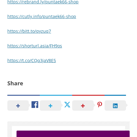
https://rebrand.ly/puntaek66-shop
https://cutly.info/puntaek66-shop
https://bitt.to/qyzuq7
https://shorturl.asia/FH9os
https://t.co/CQq3jaV8E5
Share