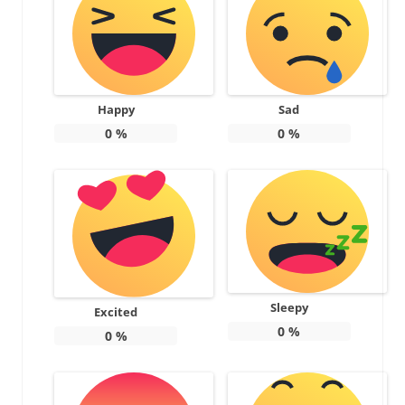
Happy
Sad
0
%
0
%
Sleepy
Excited
0
%
0
%