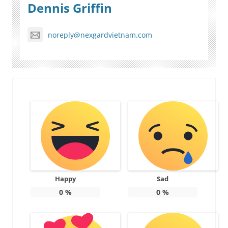
Dennis Griffin
noreply@nexgardvietnam.com
Happy
Sad
0
%
0
%