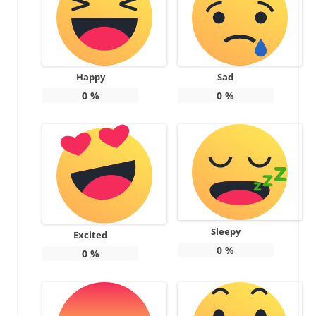
Happy
Sad
0
%
0
%
Sleepy
Excited
0
%
0
%