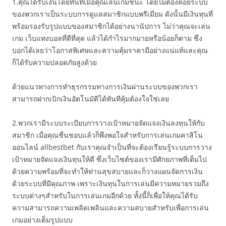
1.คุณได้รับเงินโดยทันทีเมื่อคุณเล่นเกมชนะ โดยไม่ต้องคอยระบบ
ของพวกเราเป็นระบบการดูแลสมาชิกแบบพรีเมี่ยม ดังนั้นมีเงินทุนที่
พร้อมรองรับรูปแบบของสมาชิกได้อย่างนานัปการ ไม่ว่าคุณจะเล่น
เกม เว็บแทงบอลที่ดีที่สุด แล้วได้กำไรมากมายหรือน้อยก็ตาม ซึ่ง
บอกได้เลยว่าโอกาสพิเศษและความคุ้มราคามีอย่างแน่แท้และคุณ
ก็ได้รับความปลอดภัยสูงด้วย
ด้วยแนวทางการทำธุรกรรมทางการเงินผ่านระบบของพวกเรา
สามารถฝากเบิกเงินอัตโนมัติได้ทันทีคุ้มต้องใจใช่เลย
2.พวกเรามีระบบระเบียบการวางเป้าหมายจัดแจงเงินลงทุนให้กับ
สมาชิก เมื่อคุณชื่นชอบแล้วก็พึงพอใจสำหรับการเล่นเกมคาสิโน
ออนไลน์ allbestbet กับเราคุณจำเป็นที่จะต้องเรียนรู้ระบบการวาง
เป้าหมายจัดแจงเงินทุนให้ดี ซึ่งเว็บไซต์ของเรามีศักยภาพที่เต็มไป
ด้วยความพร้อมที่จะทำให้ท่านสุขสบายและก็วางแผนจัดการเงิน
ด้วยระบบที่มีคุณภาพ เพราะเงินทุนในการเล่นมีความหมายรวมถึง
ระบบต่างๆสำหรับในการเล่นเกมอีกด้วย ทั้งนี้ก็เพื่อให้คุณได้รับ
ความสามารถความเพลิดเพลินและความสบายสำหรับเพื่อการเล่น
เกมอย่างเต็มรูปแบบ