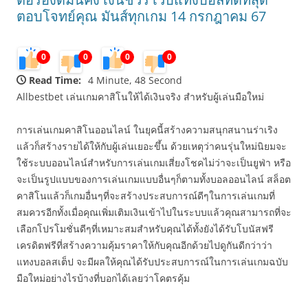
ตอบโจทย์คุณ มันส์ทุกเกม 14 กรกฎาคม 67
0
0
0
0
Read Time:
4 Minute, 48 Second
Allbestbet เล่นเกมคาสิโนให้ได้เงินจริง สำหรับผู้เล่นมือใหม่
การเล่นเกมคาสิโนออนไลน์ ในยุคนี้สร้างความสนุกสนานร่าเริง
แล้วก็สร้างรายได้ให้กับผู้เล่นเยอะขึ้น ด้วยเหตุว่าคนรุ่นใหม่นิยมจะ
ใช้ระบบออนไลน์สำหรับการเล่นเกมเสี่ยงโชคไม่ว่าจะเป็นยูฟ่า หรือ
จะเป็นรูปแบบของการเล่นเกมแบบอื่นๆก็ตามทั้งบอลออนไลน์ สล็อต
คาสิโนแล้วก็เกมอื่นๆที่จะสร้างประสบการณ์ดีๆในการเล่นเกมที่
สมควรอีกทั้งเมื่อคุณเพิ่มเติมเงินเข้าไปในระบบแล้วคุณสามารถที่จะ
เลือกโปรโมชั่นดีๆที่เหมาะสมสำหรับคุณได้ทั้งยังได้รับโบนัสฟรี
เครดิตฟรีที่สร้างความคุ้มราคาให้กับคุณอีกด้วยไปดูกันดีกว่าว่า
แทงบอลสเต็ป จะมีผลให้คุณได้รับประสบการณ์ในการเล่นเกมฉบับ
มือใหม่อย่างไรบ้างที่บอกได้เลยว่าโคตรคุ้ม