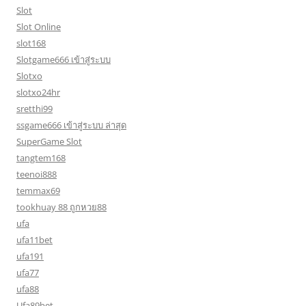
Slot
Slot Online
slot168
Slotgame666 เข้าสู่ระบบ
Slotxo
slotxo24hr
sretthi99
ssgame666 เข้าสู่ระบบ ล่าสุด
SuperGame Slot
tangtem168
teenoi888
temmax69
tookhuay 88 ถูกหวย88
ufa
ufa11bet
ufa191
ufa77
ufa88
Ufa89bet