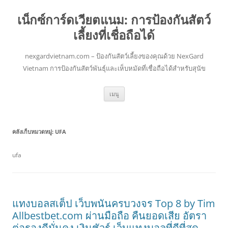
เน็กซ์การ์ดเวียตแนม: การป้องกันสัตว์
เลี้ยงที่เชื่อถือได้
nexgardvietnam.com – ป้องกันสัตว์เลี้ยงของคุณด้วย NexGard
Vietnam การป้องกันสัตว์พันธุ์และเห็บหมัดที่เชื่อถือได้สำหรับสุนัข
ข้าม
เมนู
ไป
ยัง
เนื้อหา
คลังเก็บหมวดหมู่:
UFA
ufa
แทงบอลสเต็ป เว็บพนันครบวงจร Top 8 by Tim
Allbestbet.com ผ่านมือถือ คืนยอดเสีย อัตรา
ต่อรองดีมั่นคง เงินชัวร์ เว็บแทงบอลที่ดีที่สุด