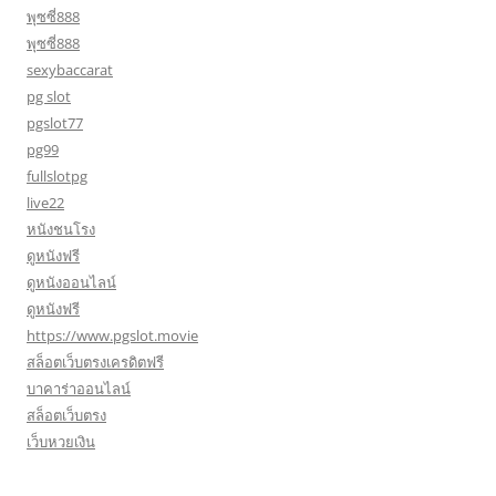
พุซซี่888
พุซซี่888
sexybaccarat
pg slot
pgslot77
pg99
fullslotpg
live22
หนังชนโรง
ดูหนังฟรี
ดูหนังออนไลน์
ดูหนังฟรี
https://www.pgslot.movie
สล็อตเว็บตรงเครดิตฟรี
บาคาร่าออนไลน์
สล็อตเว็บตรง
เว็บหวยเงิน