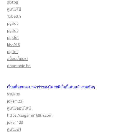
slotpg
ดูหนังโป๊
1xbetth
pgslot
pgslot
pg slot
kiss918
pgslot
สล็อตเว็บตรง
doomovie hd
เว็บสล็อตและบาคาร่าของโครตดีเว็บนี้เล่นแล้วรวยจัดๆ
918kiss
joker123
ดูหนังออนไลน์
https://sagame168th.com
joker 123
ดูหนังฟรี