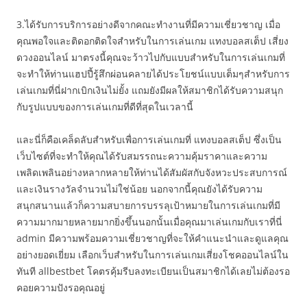
3.ได้รับการบริการอย่างดีจากคณะทำงานที่มีความเชี่ยวชาญ เมื่อ
คุณพอใจและติดอกติดใจสำหรับในการเล่นเกม แทงบอลสเต็ป เสี่ยง
ดวงออนไลน์ มาตรงนี้คุณจะว้าวไปกับแบบสำหรับในการเล่นเกมที่
จะทำให้ท่านแฮปปี้รู้สึกผ่อนคลายได้ประโยชน์แบบเต็มๆสำหรับการ
เล่นเกมที่นี่ฝากเบิกเงินไม่ยั้ง แถมยังมีผลให้สมาชิกได้รับความสนุก
กับรูปแบบของการเล่นเกมที่ดีที่สุดในเวลานี้
และนี่ก็คือเคล็ดลับสำหรับเพื่อการเล่นเกมที่ แทงบอลสเต็ป ซึ่งเป็น
เว็บไซต์ที่จะทำให้คุณได้รับสมรรถนะความคุ้มราคาและความ
เพลิดเพลินอย่างหลากหลายให้ท่านได้สัมผัสกับจังหวะประสบการณ์
และเงินรางวัลจำนวนไม่ใช่น้อย นอกจากนี้คุณยังได้รับความ
สนุกสนานแล้วก็ความสบายการบรรลุเป้าหมายในการเล่นเกมที่มี
ความมากมายหลายมากยิ่งขึ้นนอกนั้นเมื่อคุณมาเล่นเกมกับเราที่นี่
admin มีความพร้อมความเชี่ยวชาญที่จะให้คำแนะนำและดูแลคุณ
อย่างยอดเยี่ยม เลือกเว็บสำหรับในการเล่นเกมเสี่ยงโชคออนไลน์ใน
ทันที allbestbet โคตรคุ้มรีบลงทะเบียนเป็นสมาชิกได้เลยไม่ต้องรอ
คอยความปังรอคุณอยู่