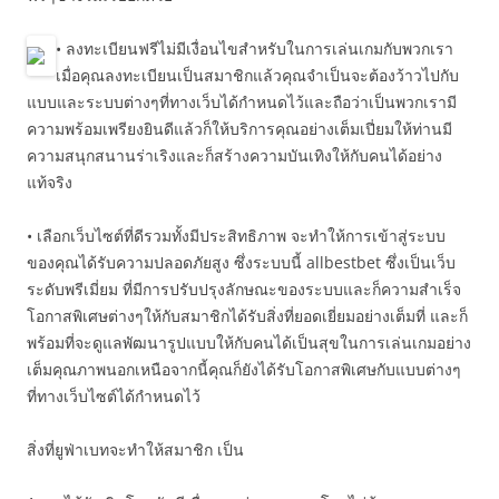
• ลงทะเบียนฟรีไม่มีเงื่อนไขสำหรับในการเล่นเกมกับพวกเรา
เมื่อคุณลงทะเบียนเป็นสมาชิกแล้วคุณจำเป็นจะต้องว้าวไปกับ
แบบและระบบต่างๆที่ทางเว็บได้กำหนดไว้และถือว่าเป็นพวกเรามี
ความพร้อมเพรียงยินดีแล้วก็ให้บริการคุณอย่างเต็มเปี่ยมให้ท่านมี
ความสนุกสนานร่าเริงและก็สร้างความบันเทิงให้กับคนได้อย่าง
แท้จริง
• เลือกเว็บไซต์ที่ดีรวมทั้งมีประสิทธิภาพ จะทำให้การเข้าสู่ระบบ
ของคุณได้รับความปลอดภัยสูง ซึ่งระบบนี้ allbestbet ซึ่งเป็นเว็บ
ระดับพรีเมี่ยม ที่มีการปรับปรุงลักษณะของระบบและก็ความสำเร็จ
โอกาสพิเศษต่างๆให้กับสมาชิกได้รับสิ่งที่ยอดเยี่ยมอย่างเต็มที่ และก็
พร้อมที่จะดูแลพัฒนารูปแบบให้กับคนได้เป็นสุขในการเล่นเกมอย่าง
เต็มคุณภาพนอกเหนือจากนี้คุณก็ยังได้รับโอกาสพิเศษกับแบบต่างๆ
ที่ทางเว็บไซต์ได้กำหนดไว้
สิ่งที่ยูฟ่าเบทจะทำให้สมาชิก เป็น