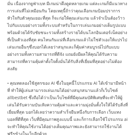
มั่น เนื่องจากยูฟ่าเบท มีเกมน่าดึงดูดหลายเกม แต่ละเกมก็มีแนวทาง
การเล่นที่ไม่เหมือนกัน โดยเหตุนี้ถ้าว่าคุณเลือกเกมป้อมปราการ
หัวใจกับตัวคุณเยอะที่สุด ก็จะก่อให้คุณเล่นเกม แล้วจำเป็นต้องว้าว
ไปกับแบบอย่างรวมทั้งระบบสำหรับในการเล่นเกมอย่างเต็มรูปแบบ
พร้อมด้วยได้รับชัยชนะรวมทั้งสร้างรายได้บนโลกอินเตอร์เน็ตอย่าง
ที่เป็นตัวเองที่สุด คนไหนกันแน่ที่เลือกเกมแล้วไม่ใช่ตัวเองให้แปรไป
เล่นเกมอื่นๆซึ่งบอกได้เลยว่าสนุกและก็คุ้มค่าสมบูรณ์ไปกับแบบ
อย่างรวมทั้งความสามารถที่ดีจัง แถมยังมีผลให้คุณได้รับความ
สามารถที่ความคุ้มค่าตั้งใจตั้งมั่นได้รับสิ่งที่เยี่ยมที่สุดอย่างไม่ต้อง
สงสัย
• คุณทดลองใช้สูตรของ AI ซึ่งในยุคนี้โปรแกรม AI ได้เข้ามามีหน้า
ที่ ทำให้ผู้เล่นสามารถเล่นเกมได้อย่างสนุกสนานแล้วก็เว็บไซต์
allbestbet ซึ่งถือได้ว่าเป็นเว็บไซต์ที่มีคุณสมบัติพิเศษที่จะทำให้ผู้
เล่นได้รับความบันเทิงความคุ้มค่าและความมุ่งมั่นตั้งใจให้ได้รับสิ่งที่
เยี่ยมที่สุด บอกได้เลยว่าความสำเร็จยืนหนึ่งกับการเลือก เว็บแทง
บอลที่ดีที่สุด เว็บที่มีคุณภาพสูงแบบนี้ และก็การเลือกใช้โปรแกรม ai
จะทำให้คุณใช้งานได้อย่างเต็มคุณภาพและยังสามารถใช้งานได้
ฟรีๆข้างในเว็บอีกด้วย