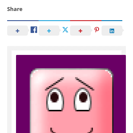
Share