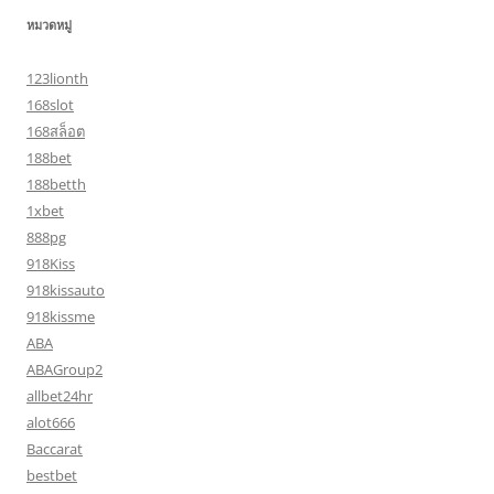
หมวดหมู่
123lionth
168slot
168สล็อต
188bet
188betth
1xbet
888pg
918Kiss
918kissauto
918kissme
ABA
ABAGroup2
allbet24hr
alot666
Baccarat
bestbet