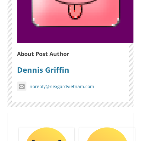
About Post Author
Dennis Griffin
noreply@nexgardvietnam.com