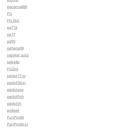
panama888
PG
PG Slot
pg718
pg77
pg99
pgheng99
pgjoker auto
pgk44b
PGSlot
pgslot77.io
pgslot99.in
pgslotceo
pgslotfish
pgslotth
pokbet
PunPro66
PunPro66.tv