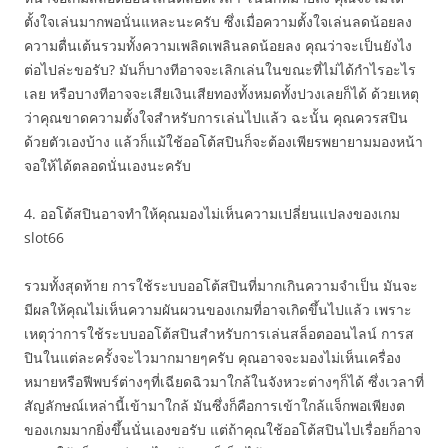
ตั้งใจเล่นมากพอนั่นแหละนะครับ ซึ่งเมื่อความตั้งใจเล่นลดน้อยลง
ความตื่นเต้นรวมทั้งความเพลิดเพลินลดน้อยลง คุณว่าจะเป็นยังไง
ต่อไปล่ะขอรับ? มันก็บางทีอาจจะเลิกเล่นในขณะที่ไม่ได้กำไรอะไร
เลย หรือบางทีอาจจะเสียเงินเสียทองทั้งหมดทั้งปวงเลยก็ได้ ด้วยเหตุ
ว่าคุณขาดความตั้งใจสำหรับการเล่นไปแล้ว ฉะนั้น คุณควรสปิน
ด้วยตัวเองบ้าง แล้วก็แม้ใช้ออโต้สปินก็จะต้องเพียรพยายามมองหน้า
จอให้ได้ตลอดนั่นเองนะครับ
4. ออโต้สปินอาจทำให้คุณมองไม่เห็นความเปลี่ยนแปลงของเกม
slot66
รวมทั้งสุดท้าย การใช้ระบบออโต้สปินที่มากเกินความจำเป็น มันจะ
มีผลให้คุณไม่เห็นความผันผวนของเกมที่อาจเกิดขึ้นไปแล้ว เพราะ
เหตุว่าการใช้ระบบออโต้สปินสำหรับการเล่นสล็อตออนไลน์ การส
ปินในแต่ละครั้งจะไวมากมายๆครับ คุณอาจจะมองไม่เห็นเครื่อง
หมายหรือฟีพบร์ต่างๆที่เฉียดฉิวมาใกล้ในจังหวะต่างๆก็ได้ ซึ่งเวลาที่
สัญลักษณ์เหล่านี้เข้ามาใกล้ มันซึ่งก็คือการเข้าใกล้แจ็กพอเพียงต
ของเกมมากยิ่งขึ้นนั่นเองขอรับ แต่ถ้าคุณใช้ออโต้สปินไปเรื่อยก็อาจ