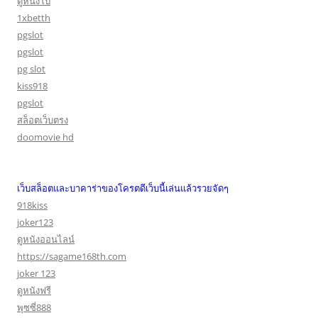
ดูหนังโป๊
1xbetth
pgslot
pgslot
pg slot
kiss918
pgslot
สล็อตเว็บตรง
doomovie hd
เว็บสล็อตและบาคาร่าของโครตดีเว็บนี้เล่นแล้วรวยจัดๆ
918kiss
joker123
ดูหนังออนไลน์
https://sagame168th.com
joker 123
ดูหนังฟรี
พุซซี่888