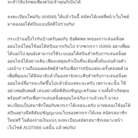
จะทำให้แจ็กพอเพียงตไม่เข้าคุณก็เป็นได้
ลงทะเบียนใหม่กับ alot666 ได้แล้ววันนี้ สมัครได้เลยที่หน้าเว็บไซต์
มาลองออโต้สปินแบบมีสติไปร่วมกัน!
กระเป๋านอปิ้งไรกันบ้างครับผมกับ ข้อผิดพลาดของการเล่นสล็อต
ออนไลน์โดยใช้ออโต้สปินมากเกินไป จากพวกเรา slot66 อย่างที่ผม
ได้บอกไป คุณยังสามารถใช้ระบบออโต้สปินสำหรับการเล่นสล็อต
ออนไลน์ได้อย่างเดิม เพียงแต่คุณจำเป็นที่จะต้องตั้งมั่นเล่นด้วยตัว
เองบ้าง รวมถึงมองผลลัพธ์สำหรับเพื่อการสปินแต่ละครั้งตลอดด้วย
เพื่อที่คุณจะได้มีสมาธิแล้วก็มองหาจังหวะดีๆสำหรับการเล่นสล็อต
ออนไลน์ที่อาจจะเกิดขึ้นไปแล้วนั่นแหละนะครับ เพราะฉะนั้น ใช้
อย่างพอดิบพอดี เล่นอย่างมีสติสัมปชัญญะครับผม รวมทั้งถ้าเกิดคุณ
พร้อมสำหรับเพื่อการเล่นสล็อตออนไลน์กับเราแล้วล่ะก็ มาลง
ทะเบียนเป็นสมาชิกใหม่กับพวกเราได้เลยนะครับ มาทดลองใช้ออโต้
สปินอย่างมีสติสัมปชัญญะบนเว็บของพวกเราได้เลย สมัครสมาชิก
ใหม่ฟรี ไม่ต้องจ่ายเงินแน่ๆ ลงทะเบียนสมัครสมาชิกเหมาะหน้า
เว็บไซต์ ALOT666 แค่นั้น แล้วพบกัน!