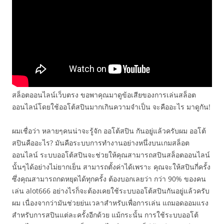
สล็อตออนไลน์เว็บตรง ขอพาคุณมาดูข้อเสียของการเล่นสล็อต
ออนไลน์โดยใช้ออโต้สปินมากเกินความจำเป็น จะคืออะไร มาดูกัน!
ผมเชื่อว่า หลายๆคนน่าจะรู้จัก ออโต้สปิน กันอยู่แล้วครับผม ออโต้
สปินคืออะไร? มันคือระบบการทำงานอย่างหนึ่งบนเกมสล็อต
ออนไลน์ ระบบออโต้สปินจะช่วยให้คุณสามารถสปินสล็อตออนไลน์
นั้นๆได้อย่างไม่ยากเย็น สามารถตั้งค่าได้เพราะ คุณจะให้สปินกี่ครั้ง
ซึ่งคุณสามารถกดหยุดได้ทุกครั้ง ต้องบอกเลยว่า กว่า 90% ของคน
เล่น alot666 อย่างไรก็จะต้องเคยใช้ระบบออโต้สปินกันอยู่แล้วครับ
ผม เนื่องจากว่ามันช่วยย่นเวลาสำหรับเพื่อการเล่น แถมอดออมแรง
สำหรับการสปินแต่ละครั้งอีกด้วย แม้กระนั้น การใช้ระบบออโต้