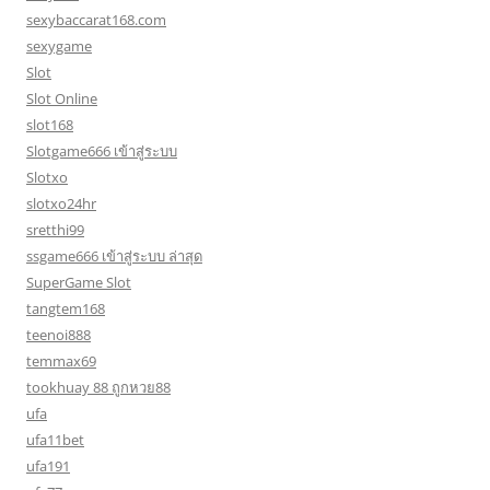
sexybaccarat168.com
sexygame
Slot
Slot Online
slot168
Slotgame666 เข้าสู่ระบบ
Slotxo
slotxo24hr
sretthi99
ssgame666 เข้าสู่ระบบ ล่าสุด
SuperGame Slot
tangtem168
teenoi888
temmax69
tookhuay 88 ถูกหวย88
ufa
ufa11bet
ufa191