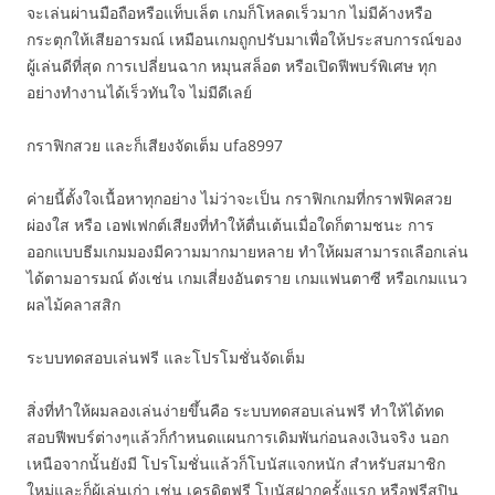
จะเล่นผ่านมือถือหรือแท็บเล็ต เกมก็โหลดเร็วมาก ไม่มีค้างหรือ
กระตุกให้เสียอารมณ์ เหมือนเกมถูกปรับมาเพื่อให้ประสบการณ์ของ
ผู้เล่นดีที่สุด การเปลี่ยนฉาก หมุนสล็อต หรือเปิดฟีพบร์พิเศษ ทุก
อย่างทำงานได้เร็วทันใจ ไม่มีดีเลย์
กราฟิกสวย และก็เสียงจัดเต็ม ufa8997
ค่ายนี้ตั้งใจเนื้อหาทุกอย่าง ไม่ว่าจะเป็น กราฟิกเกมที่กราฟฟิคสวย
ผ่องใส หรือ เอฟเฟกต์เสียงที่ทำให้ตื่นเต้นเมื่อใดก็ตามชนะ การ
ออกแบบธีมเกมมองมีความมากมายหลาย ทำให้ผมสามารถเลือกเล่น
ได้ตามอารมณ์ ดังเช่น เกมเสี่ยงอันตราย เกมแฟนตาซี หรือเกมแนว
ผลไม้คลาสสิก
ระบบทดสอบเล่นฟรี และโปรโมชั่นจัดเต็ม
สิ่งที่ทำให้ผมลองเล่นง่ายขึ้นคือ ระบบทดสอบเล่นฟรี ทำให้ได้ทด
สอบฟีพบร์ต่างๆแล้วก็กำหนดแผนการเดิมพันก่อนลงเงินจริง นอก
เหนือจากนั้นยังมี โปรโมชั่นแล้วก็โบนัสแจกหนัก สำหรับสมาชิก
ใหม่และก็ผู้เล่นเก่า เช่น เครดิตฟรี โบนัสฝากครั้งแรก หรือฟรีสปิน