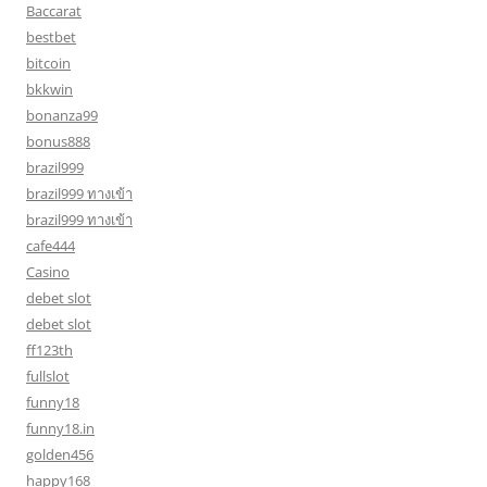
Baccarat
bestbet
bitcoin
bkkwin
bonanza99
bonus888
brazil999
brazil999 ทางเข้า
brazil999 ทางเข้า
cafe444
Casino
debet slot
debet slot
ff123th
fullslot
funny18
funny18.in
golden456
happy168