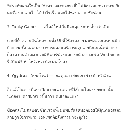
ที่ประทับดวงใจเป็น “จังหวะแตกออกจะถี่” ไม่ต้องรอนาน เหมาะกับ
คนที่อยากเล่นไว ได้กำไรเร็ว และไม่ชอบความซับซ้อน
3. Funky Games — สไตล์ใหม่ ไม่มีสะดุด ระบบล้ำกว่าเดิม
ค่ายที่ย้ำความลื่นไหลรวมทั้ง UI ที่ใช้งานง่าย ผมทดลองเล่นบนมือ
ถือบ่อยครั้ง ไม่พบอาการกระดอนหรือกระตุกเลยถึงแม้เน็ตช้าบ้าง
ก็ตาม เกมส่วนมากจะมีฟีพบร์ช่วยแตก ยกตัวอย่างเช่น Wild ขยาย
รีสปินฟรี ทำให้จังหวะติดคอมโบสูง
4. Yggdrasil (ลอตใหม่) — เกมคุณภาพสูง ภาพระดับพรีเมียม
ถึงแม้เป็นค่ายที่เคยเปิดมาก่อน แต่ว่าซีรีส์เกมใหม่ๆของเขานั้น
“แตกง่ายดายมากยิ่งขึ้นกว่าเดิมเยอะแยะ”
ข้อตกลงไม่สลับซับซ้อนรวมทั้งมีฟีพบร์แจ็คพอตย่อยให้ลุ้นตลอดเกม
สายถูกใจภาพงาม เอฟเฟกต์อลังการน่าจะถูกใจ