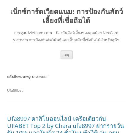
เน็กซ์การ์ดเวียตแนม: การป้องกันสัตว์
เลี้ยงที่เชื่อถือได้
nexgardvietnam.com – ป้องกันสัตว์เลี้ยงของคุณด้วย NexGard
Vietnam การป้องกันสัตว์พันธุ์และเห็บหมัดที่เชื่อถือได้สำหรับสุนัข
ข้าม
เมนู
ไป
ยัง
เนื้อหา
คลังเก็บหมวดหมู่:
UFA89BET
Ufa89bet
Ufa8997 คาสิโนออนไลน์ เครือเดียวกับ
UFABET Top 2 by Chara ufa8997 ฝากรายวัน
รับ 10% แจกโบนัส 24 ชั่วโมง ท้าให้เล่น ครบ