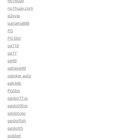
no1huay
no1huay.com
p2vvip
panama888
PG
PG Slot
pg718
pg77
pg99
pgheng99
pgjoker auto
pgk44b
PGSlot
pgslot77.io
pgslot99.in
pgslotceo
pgslotfish
pgslotth
pokbet