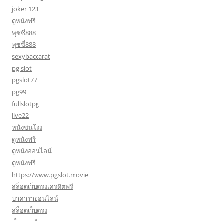
joker 123
ดูหนังฟรี
พุซซี่888
พุซซี่888
sexybaccarat
pg slot
pgslot77
pg99
fullslotpg
live22
หนังชนโรง
ดูหนังฟรี
ดูหนังออนไลน์
ดูหนังฟรี
https://www.pgslot.movie
สล็อตเว็บตรงเครดิตฟรี
บาคาร่าออนไลน์
สล็อตเว็บตรง