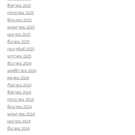
สิงหาคม 2025
กรกฎาคม 2025
มิถุนายน 2025
พฤษภาคม 2025
เมษายน 2025
มีนาคม 2025
กุมภาพันธ์ 2025
มกราคม 2025
ธันวาคม 2024
พฤศจิกายน 2024
ตุลาคม 2024
กันยายน 2024
สิงหาคม 2024
กรกฎาคม 2024
มิถุนายน 2024
พฤษภาคม 2024
เมษายน 2024
มีนาคม 2024