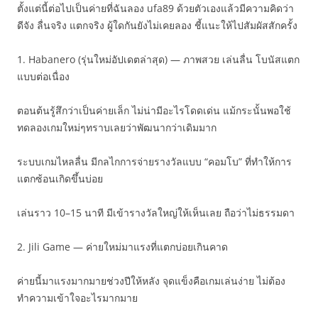
ตั้งแต่นี้ต่อไปเป็นค่ายที่ฉันลอง ufa89 ด้วยตัวเองแล้วมีความคิดว่า
ดีจัง ลื่นจริง แตกจริง ผู้ใดกันยังไม่เคยลอง ชี้แนะให้ไปสัมผัสสักครั้ง
1. Habanero (รุ่นใหม่อัปเดตล่าสุด) — ภาพสวย เล่นลื่น โบนัสแตก
แบบต่อเนื่อง
ตอนต้นรู้สึกว่าเป็นค่ายเล็ก ไม่น่ามีอะไรโดดเด่น แม้กระนั้นพอใช้
ทดลองเกมใหม่ๆทราบเลยว่าพัฒนากว่าเดิมมาก
ระบบเกมไหลลื่น มีกลไกการจ่ายรางวัลแบบ “คอมโบ” ที่ทำให้การ
แตกซ้อนเกิดขึ้นบ่อย
เล่นราว 10–15 นาที มีเข้ารางวัลใหญ่ให้เห็นเลย ถือว่าไม่ธรรมดา
2. Jili Game — ค่ายใหม่มาแรงที่แตกบ่อยเกินคาด
ค่ายนี้มาแรงมากมายช่วงปีให้หลัง จุดแข็งคือเกมเล่นง่าย ไม่ต้อง
ทำความเข้าใจอะไรมากมาย