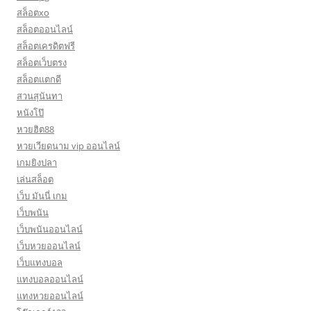
สล็อตxo
สล็อตออนไลน์
สล็อตเครดิตฟรี
สล็อตเว็บตรง
สล็อตแตกดี
สวนสุนันทา
หนังโป๊
หวยฮิต88
หวยเวียดนาม vip ออนไลน์
เกมยิงปลา
เล่นสล็อต
เว็บ มันนี่ เกม
เว็บพนัน
เว็บพนันออนไลน์
เว็บหวยออนไลน์
เว็บแทงบอล
แทงบอลออนไลน์
แทงหวยออนไลน์