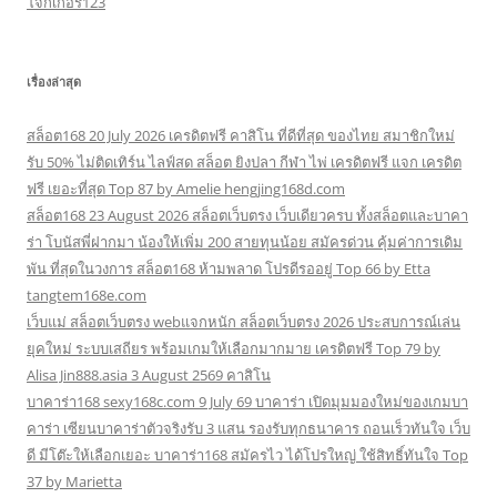
โจ๊กเกอร์123
เรื่องล่าสุด
สล็อต168 20 July 2026 เครดิตฟรี คาสิโน ที่ดีที่สุด ของไทย สมาชิกใหม่
รับ 50% ไม่ติดเทิร์น ไลฟ์สด สล็อต ยิงปลา กีฬา ไพ่ เครดิตฟรี แจก เครดิต
ฟรี เยอะที่สุด Top 87 by Amelie hengjing168d.com
สล็อต168 23 August 2026 สล็อตเว็บตรง เว็บเดียวครบ ทั้งสล็อตและบาคา
ร่า โบนัสพี่ฝากมา น้องให้เพิ่ม 200 สายทุนน้อย สมัครด่วน คุ้มค่าการเดิม
พัน ที่สุดในวงการ สล็อต168 ห้ามพลาด โปรดีรออยู่ Top 66 by Etta
tangtem168e.com
เว็บแม่ สล็อตเว็บตรง webแจกหนัก สล็อตเว็บตรง 2026 ประสบการณ์เล่น
ยุคใหม่ ระบบเสถียร พร้อมเกมให้เลือกมากมาย เครดิตฟรี Top 79 by
Alisa Jin888.asia 3 August 2569 คาสิโน
บาคาร่า168 sexy168c.com 9 July 69 บาคาร่า เปิดมุมมองใหม่ของเกมบา
คาร่า เซียนบาคาร่าตัวจริงรับ 3 แสน รองรับทุกธนาคาร ถอนเร็วทันใจ เว็บ
ดี มีโต๊ะให้เลือกเยอะ บาคาร่า168 สมัครไว ได้โปรใหญ่ ใช้สิทธิ์ทันใจ Top
37 by Marietta