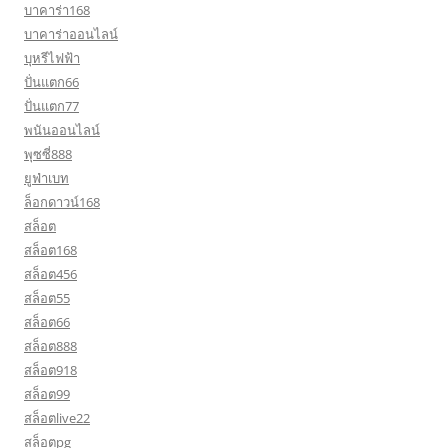
บาคาร่า168
บาคาร่าออนไลน์
บุหรีไฟฟ้า
ปั่นแตก66
ปั่นแตก77
พนันออนไลน์
พุซซี่888
ยูฟ่าเบท
ล็อกดาวน์168
สล็อต
สล็อต168
สล็อต456
สล็อต55
สล็อต66
สล็อต888
สล็อต918
สล็อต99
สล็อตlive22
สล็อตpg