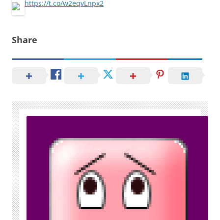
https://t.co/w2eqvLnpx2
Share