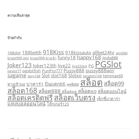
ความเห็นล่าสุด
ป้ายกำกับ
918Kiss
188betth
918kissauto
allbet24hr
168slot
alot666
happy168
funny18
jinda888
brazil999 slot
brazil999 ทางเข้า
PGSlot
Joker123
Joker123th
live22
PG
live22slot
Pussy888
pussy888win
pgslotfish
PunPro777
pgslot77
sagame
Slot
slot168
Slotxo
temmax69
sexy168
tangtem168
สล็อต
สล็อต99
บาคาร่า
ปั่นแตก66
ทางเข้าpg
พุซซี่888
สล็อต168
สล็อต888
สล็อตxo
สล็อตออนไลน์
สล็อตpg
สล็อตเว็บตรง
สล็อตเครดิตฟรี
เซ็กซี่บาคาร่า
แทงบอลออนไลน์
โจ๊กเกอร์123