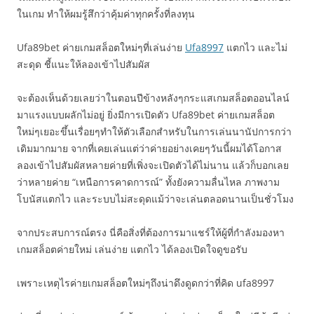
ในเกม ทำให้ผมรู้สึกว่าคุ้มค่าทุกครั้งที่ลงทุน
Ufa89bet ค่ายเกมสล็อตใหม่ๆที่เล่นง่าย
Ufa8997
แตกไว และไม่
สะดุด ชี้แนะให้ลองเข้าไปสัมผัส
จะต้องเห็นด้วยเลยว่าในตอนปีข้างหลังๆกระแสเกมสล็อตออนไลน์
มาแรงแบบผลักไม่อยู่ ยิ่งมีการเปิดตัว Ufa89bet ค่ายเกมสล็อต
ใหม่ๆเยอะขึ้นเรื่อยๆทำให้ตัวเลือกสำหรับในการเล่นนานัปการกว่า
เดิมมากมาย จากที่เคยเล่นแต่ว่าค่ายอย่างเคยๆวันนี้ผมได้โอกาส
ลองเข้าไปสัมผัสหลายค่ายที่เพิ่งจะเปิดตัวได้ไม่นาน แล้วก็บอกเลย
ว่าหลายค่าย “เหนือการคาดการณ์” ทั้งยังความลื่นไหล ภาพงาม
โบนัสแตกไว และระบบไม่สะดุดแม้ว่าจะเล่นตลอดนานเป็นชั่วโมง
จากประสบการณ์ตรง นี่คือสิ่งที่ต้องการมาแชร์ให้ผู้ที่กำลังมองหา
เกมสล็อตค่ายใหม่ เล่นง่าย แตกไว ได้ลองเปิดใจดูขอรับ
เพราะเหตุไรค่ายเกมสล็อตใหม่ๆถึงน่าดึงดูดกว่าที่คิด ufa8997