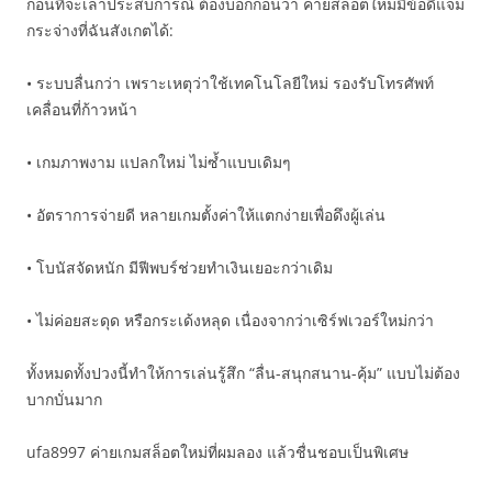
ก่อนที่จะเล่าประสบการณ์ ต้องบอกก่อนว่า ค่ายสล็อตใหม่มีข้อดีแจ่ม
กระจ่างที่ฉันสังเกตได้:
• ระบบลื่นกว่า เพราะเหตุว่าใช้เทคโนโลยีใหม่ รองรับโทรศัพท์
เคลื่อนที่ก้าวหน้า
• เกมภาพงาม แปลกใหม่ ไม่ซ้ำแบบเดิมๆ
• อัตราการจ่ายดี หลายเกมตั้งค่าให้แตกง่ายเพื่อดึงผู้เล่น
• โบนัสจัดหนัก มีฟีพบร์ช่วยทำเงินเยอะกว่าเดิม
• ไม่ค่อยสะดุด หรือกระเด้งหลุด เนื่องจากว่าเซิร์ฟเวอร์ใหม่กว่า
ทั้งหมดทั้งปวงนี้ทำให้การเล่นรู้สึก “ลื่น-สนุกสนาน-คุ้ม” แบบไม่ต้อง
บากบั่นมาก
ufa8997 ค่ายเกมสล็อตใหม่ที่ผมลอง แล้วชื่นชอบเป็นพิเศษ