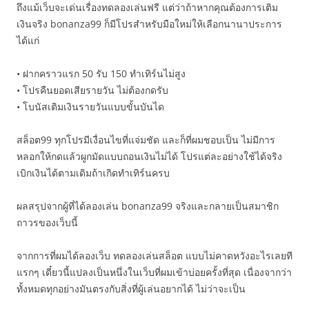
ถึงแม้เว็บจะเด่นเรื่องทดลองเล่นฟรี แต่ว่าถ้าหากคุณต้องการเติม
เงินจริง bonanza99 ก็มีโปรสำหรับมือใหม่ให้เลือกนานาประการ
ได้แก่
• ฝากคราวแรก 50 รับ 150 ทำเทิร์นไม่สูง
• โปรคืนยอดเสียรายวัน ไม่ต้องกดรับ
• โบนัสเติมเงินรายวันแบบขั้นบันได
สล็อต99 ทุกโปรมีเงื่อนไขที่แจ่มชัด และก็ที่ผมชอบเป็น ไม่มีการ
หลอกให้กดแล้วผูกมัดแบบถอนเงินไม่ได้ โปรแต่ละอย่างใช้ได้จริง
เบิกเงินได้ตามเดิมถ้าเกิดทำเทิร์นครบ
ผลสรุปจากผู้ที่ได้ลองเล่น bonanza99 จริงและกลายเป็นสมาชิก
ถาวรของเว็บนี้
จากการที่ผมได้ลองเว็บ ทดลองเล่นสล็อต แบบไม่คาดหวังอะไรเลยที
แรกๆ เดี๋ยวนี้แปลงเป็นหนึ่งในเว็บที่ผมเข้าบ่อยครั้งที่สุด เนื่องจากว่า
ทั้งหมดทุกอย่างมันตรงกับสิ่งที่ผู้เล่นอยากได้ ไม่ว่าจะเป็น