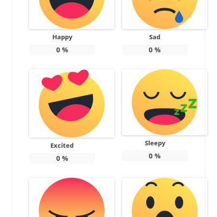
Happy
Sad
0
%
0
%
Sleepy
Excited
0
%
0
%