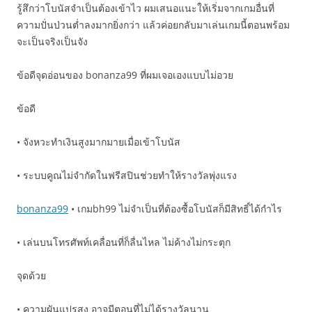
รู้สึกว่าโบนัสจำเป็นต้องเข้าไว ผมเสนอแนะให้เริ่มจากเกมอื่นที่
ความปั่นป่วนต่ำลงมากยิ่งกว่า แล้วค่อยกลับมาเล่นเกมนี้ตอนพร้อม
จะเป็นจริงเป็นจัง
ข้อดีจุดอ่อนของ bonanza99 ที่ผมเจอเองแบบไม่อวย
ข้อดี
• จังหวะทำเงินสูงมากมายเมื่อเข้าโบนัส
• ระบบคูณไม่จำกัดในฟรีสปินช่วยทำให้รางวัลพุ่งแรง
bonanza99
• เกมbh99 ไม่จำเป็นที่ต้องซื้อโบนัสก็มีสิทธิ์ได้กำไร
• เล่นบนโทรศัพท์เคลื่อนที่ก็ลื่นไหล ไม่ค้างไม่กระตุก
จุดด้วย
• ความผันแปรสูง อาจมีตอนที่ไม่ได้รางวัลนาน