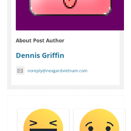
About Post Author
Dennis Griffin
noreply@nexgardvietnam.com