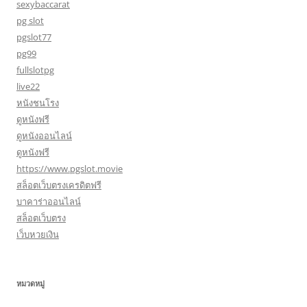
sexybaccarat
pg slot
pgslot77
pg99
fullslotpg
live22
หนังชนโรง
ดูหนังฟรี
ดูหนังออนไลน์
ดูหนังฟรี
https://www.pgslot.movie
สล็อตเว็บตรงเครดิตฟรี
บาคาร่าออนไลน์
สล็อตเว็บตรง
เว็บหวยเงิน
หมวดหมู่