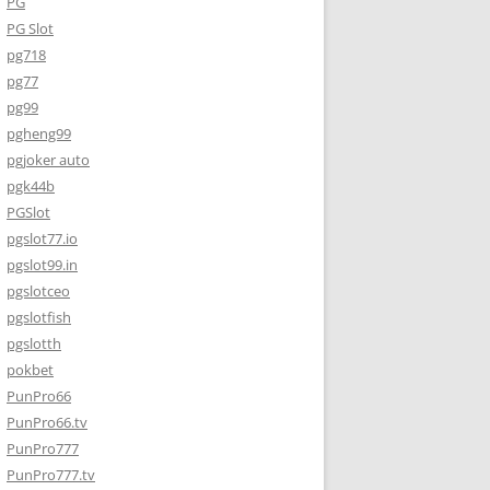
PG
PG Slot
pg718
pg77
pg99
pgheng99
pgjoker auto
pgk44b
PGSlot
pgslot77.io
pgslot99.in
pgslotceo
pgslotfish
pgslotth
pokbet
PunPro66
PunPro66.tv
PunPro777
PunPro777.tv