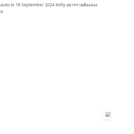
sauto.tv 18 September 2024 Kelly อยากรวยต้องลอง
59