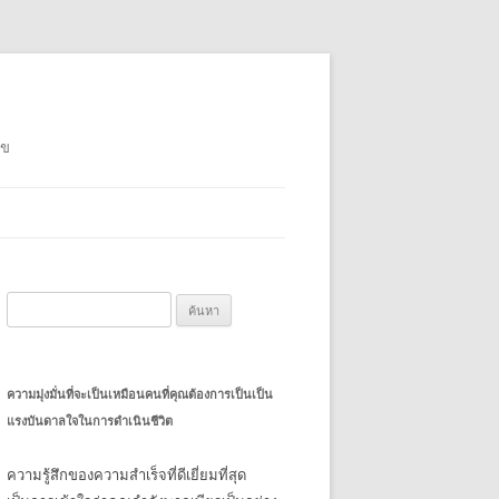
ัข
ค้นหา
สำหรับ:
ความมุ่งมั่นที่จะเป็นเหมือนคนที่คุณต้องการเป็นเป็น
แรงบันดาลใจในการดำเนินชีวิต
ความรู้สึกของความสำเร็จที่ดีเยี่ยมที่สุด