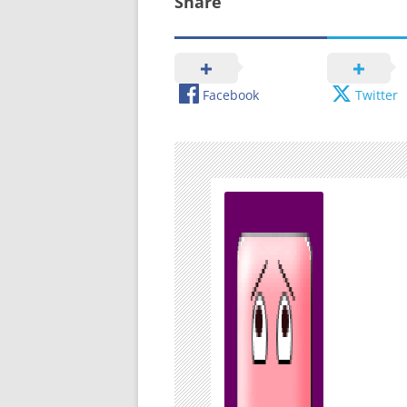
Share
Facebook
Twitter