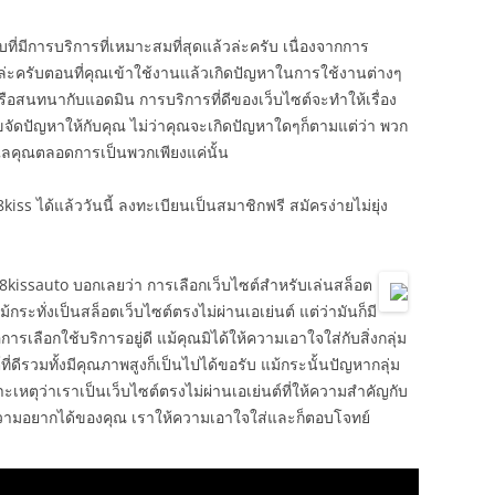
บที่มีการบริการที่เหมาะสมที่สุดแล้วล่ะครับ เนื่องจากการ
ยล่ะครับตอนที่คุณเข้าใช้งานแล้วเกิดปัญหาในการใช้งานต่างๆ
หรือสนทนากับแอดมิน การบริการที่ดีของเว็บไซต์จะทำให้เรื่อง
จัดปัญหาให้กับคุณ ไม่ว่าคุณจะเกิดปัญหาใดๆก็ตามแต่ว่า พวก
ูแลคุณตลอดการเป็นพวกเพียงแค่นั้น
s ได้แล้ววันนี้ ลงทะเบียนเป็นสมาชิกฟรี สมัครง่ายไม่ยุ่ง
8kissauto บอกเลยว่า การเลือกเว็บไซต์สำหรับเล่นสล็อต
กระทั่งเป็นสล็อตเว็บไซต์ตรงไม่ผ่านเอเย่นต์ แต่ว่ามันก็มี
ารเลือกใช้บริการอยู่ดี แม้คุณมิได้ให้ความเอาใจใส่กับสิ่งกลุ่ม
ที่ดีรวมทั้งมีคุณภาพสูงก็เป็นไปได้ขอรับ แม้กระนั้นปัญหากลุ่ม
ราะเหตุว่าเราเป็นเว็บไซต์ตรงไม่ผ่านเอเย่นต์ที่ให้ความสำคัญกับ
ความอยากได้ของคุณ เราให้ความเอาใจใส่และก็ตอบโจทย์