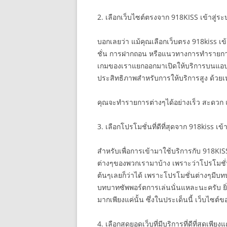
2. เลือกเว็บไซต์ตรงจาก 918KISS เข้าสู่ร
บอกเลยว่า แม้คุณเลือกเว็บตรง 918kiss เข้
ชั่น การฝากถอน หรือแนวทางการทำรายการ
เกมของเราแยกออกมาเปิดให้บริการบนแอปพ
ประสิทธิภาพสำหรับการให้บริการสูง ด้วยเห
คุณจะทำรายการต่างๆได้อย่างเร็ว สะดวก 
3. เลือกโปรโมชั่นที่ดีที่สุดจาก 918kiss เข้
สำหรับเพื่อการเข้ามาใช้บริการกับ 918KIS
ต่างๆของพวกเรามาบ้าง เพราะว่าโปรโมชั่นน
ต้นๆเลยก็ว่าได้ เพราะโปรโมชั่นต่างๆมีบ
บทบาทซัพพอร์ตการเล่นนั่นแหละนะครับ ยิ่งโ
มากเพียงแค่นั้น ซึ่งในประเด็นนี้ เว็บไซต
4. เลือกสุดยอดเว็บที่มีบริการที่ดีที่สุดเพีย