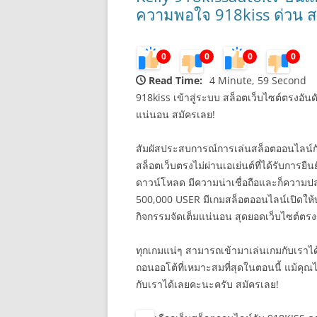
ความพอใจ 918kiss ด่วน ส
0
0
0
0
Read Time:
4 Minute, 59 Second
918kiss เข้าสู่ระบบ สล็อตเว็บไซต์ตรงอัน
แน่นอน สมัครเลย!
สัมผัสประสบการณ์การเล่นสล็อตออนไลน์กับเว
สล็อตเว็บตรงไม่ผ่านเอเย่นต์ที่ได้รับการยื
ดาวน์โหลด มีความน่าเชื่อถือและก็ความปล
500,000 USER มีเกมสล็อตออนไลน์เปิดให้บ
กิจกรรมจัดเต็มแน่นอน สุดยอดเว็บไซต์ตรง
ทุกเกมแน่ๆ สามารถเข้ามาเล่นเกมกับเราได้ต
ถอนออโต้ที่เหมาะสมที่สุดในตอนนี้ แม้คุณไ
กับเราได้เลยคะนะครับ สมัครเลย!