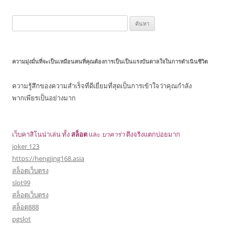
ค้นหา
สำหรับ:
ความมุ่งมั่นที่จะเป็นเหมือนคนที่คุณต้องการเป็นเป็นแรงบันดาลใจในการดำเนินชีวิต
ความรู้สึกของความสำเร็จที่ดีเยี่ยมที่สุดเป็นการเข้าใจว่าคุณกำลัง
พากเพียรเป็นอย่างมาก
เว็บคาสิโนน่าเล่น ทั้ง
สล็อต
และ
บาคาร่า
ตึงจริงแตกบ่อยมาก
joker 123
https://hengjing168.asia
สล็อตเว็บตรง
slot99
สล็อตเว็บตรง
สล็อต888
pgslot