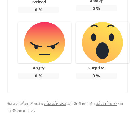
Sleepy
Excited
0
%
0
%
Angry
Surprise
0
%
0
%
ข้อความนี้ถูกเขียนใน
สล็อตเว็บตรง
และติดป้ายกำกับ
สล็อตเว็บตรง
บน
21 มีนาคม 2025