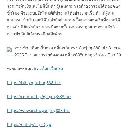
รวดเร็วทันใจและไม่มีขั้นต่ำ ผู้เล่นสามารถทำธุรกรรมได้ตลอด 24
ชั่วโมง ด้วยระบบอัตโนมัติที่ทำงานได้อย่างรวดเร็ว ทำให้ผู้เล่น
สามารถเบิกเงินออกได้ไม่จำกัดจำนวนครั้งและก็ยอดเงินที่อยากได้
อย่างไม่มีข้อจำกัด นอกเหนือจากนั้นยังรองรับทุกธนาคารแล้วก็
กระเป๋าเงินอิเล็กทรอนิกส์อีกด้วย
ทางเข้า สล็อตเว็บตรง สล็อตเว็บตรง Gaojing888.biz 31 พ.ค.
2025 Teri อยากรวยต้องลอง สล็อต888แตกทุกชั่วโมง Top 50
ขอขอบพระคุณby
สล็อตเว็บตรง
https://bit.ly/gaojing888-biz
https://rebrand.ly/gaojing888-biz
https://wow.in.th/gaojing888-biz
https://cutt.ly/LryzDjgp