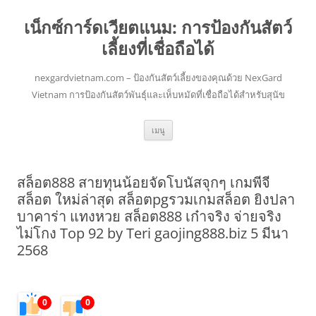
เน็กซ์การ์ดเวียตแนม: การป้องกันสัตว์
เลี้ยงที่เชื่อถือได้
nexgardvietnam.com – ป้องกันสัตว์เลี้ยงของคุณด้วย NexGard
Vietnam การป้องกันสัตว์พันธุ์และเห็บหมัดที่เชื่อถือได้สำหรับสุนัข
ข้าม
เมนู
ไป
ยัง
เนื้อหา
สล็อต888 สายทุนน้อยจัดโบนัสจุกๆ เกมพีจี
สล็อต ใหม่ล่าสุด สล็อตpgรวมเกมสล็อต ยิงปลา
บาคาร่า แทงหวย สล็อต888 เก๋าจริง จ่ายจริง
ไม่โกง Top 92 by Teri gaojing888.biz 5 มีนา
2568
0
0