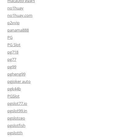
macau69 สมัคร
no1huay
no1huay.com
p2vvip
panama888
PG
PG Slot
pg718
pg77
pg99
pgheng99
pgjoker auto
pgk44b
PGSlot
pgslot77.io
pgslot99.in
pgslotceo
pgslotfish
pgslotth