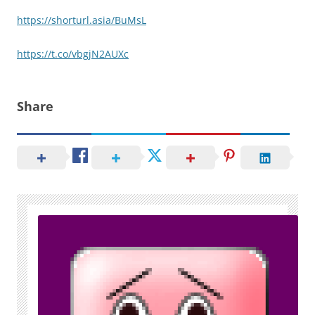
https://shorturl.asia/BuMsL
https://t.co/vbgjN2AUXc
Share