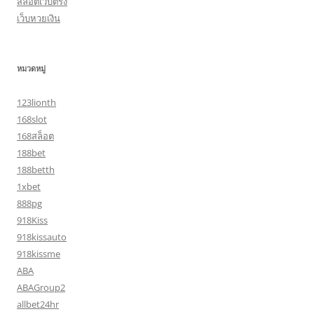
สล็อตเว็บตรง
เว็บหวยเงิน
หมวดหมู่
123lionth
168slot
168สล็อต
188bet
188betth
1xbet
888pg
918Kiss
918kissauto
918kissme
ABA
ABAGroup2
allbet24hr