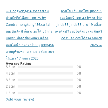
เมนู
←
Hongkong456 ทดลองเล่น
คาสิโน เว็บเปิดใหม่ jinda55
นำทาง
ผ่านมือถือได้เลย Top 75 by
เครดิตฟรี Top 43 by Archie
เรื่อง
Candra hongkong456.co ไม่
jinda55 jinda55.pro 19 สล็อต
ต้องบินลัดฟ้าก็ดวงเฮงได้ บริการ
เครดิตฟรี เวปไซต์ตรง เครดิตฟรี
แอดมินมืออาชีพยิงปลา สล็อต
กดรับเอง ถอนได้จริง March
ออนไลน์ บาคาร่า hongkong456
2025
→
สายมูห้ามพลาด ยกเกาะฮ่องกงมา
ให้แล้ว 17 กุมภา 2025
Average Rating
5 Star
0%
4 Star
0%
3 Star
0%
2 Star
0%
1 Star
0%
(Add your review)