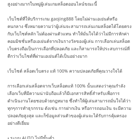
สูงอย่างมากในหมู่ผู้เล่นเกมสล็อตออนไลน์ขณะนี้
เว็บไซต์ที่ให้บริการเกม gaojing888 โดยไม่ผ่านเอเย่นต์หรือ
คนกลาง ซึ่งหมายความว่าผู้เล่นจะสามารถเล่นเกมสล็อตได้โดยตรง
กับเว็บไซต์หลัก ไม่ต้องผ่านตัวแทน ทำให้มั่นใจได้ว่าไม่มีการหักค่า
คอมมิชชั่นหรือเอเย่นต์จากเงินรางวัลของผู้เล่น การเลือกเล่นสล็อต
เว็บตรงถือเป็นการเลือกที่ปลอดภัย และก็สามารถให้ประสบการณ์ที่
ดีกว่าเว็บไซต์ที่ผ่านเอเย่นต์ได้เป็นอย่างมาก
เว็บไซต์ สล็อตเว็บตรง แท้ 100% ความปลอดภัยที่คุณวางใจได้
การเลือกเล่นสล็อตจากเว็บสล็อตแท้ 100% นั้นแสดงว่าคุณกำลัง
เลือกเว็บที่มีความน่านับถือแล้วก็มีเอกสารสิทธิ์สำหรับเพื่อการ
ดำเนินงานโดยชอบด้วยกฎหมาย ซึ่งทำให้ผู้เล่นสามารถมั่นใจได้ว่า
ทุกๆการทำธุรกรรม ดังเช่น การฝากเงิน หรือการถอนเงิน จะมีความ
ปลอดภัยสูงสุด และก็ข้อมูลส่วนตัวของผู้เล่นจะได้รับการคุ้มครอง
อย่างดีเยี่ยม
• ระบบ AUTO ไม่มีขั้นต่ำ