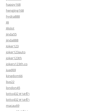
happy168
hengjing168
hydra888
Jili
Jilislot
jinda55
jinda888
Joker123
joker123auto
joker123th
jokers123th.co
juad69
kingdom66
live22
london45
lotto432 ทางเข้า
lotto432 ทางเข้า
macau69