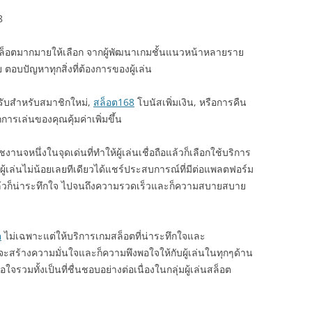
8
็อตมากมายให้เลือก จากผู้พัฒนาเกมชั้นแนวหน้าหลายราย
 ตอบปัญหาทุกสิ่งที่ต้องการของผู้เล่น
นรับสำหรับสมาชิกใหม่,
สล็อต168
โบนัสเพิ่มเงิน, หรือการคืน
ทุกการเล่นของคุณคุ้มค่าเพิ่มขึ้น
งานจหนึ่งในจุดเด่นที่ทำให้ผู้เล่นเชื่อถือแล้วก็เลือกใช้บริการ
 ผู้เล่นไม่น้อยเลยทีเดียวได้แชร์ประสบการณ์ที่มีต่อแพลตฟอร์ม
แล้วก็น่าระทึกใจ ไปจนถึงความรวดเร็วและก็ความสบายสบาย
ต
ไม่เฉพาะแต่ให้บริการเกมสล็อตที่น่าระทึกใจและ
ที่จะสร้างความมั่นใจและก็ความพึงพอใจให้กับผู้เล่นในทุกๆด้าน
พอใจรวมทั้งเป็นที่ชื่นชอบอย่างต่อเนื่องในกลุ่มผู้เล่นสล็อต