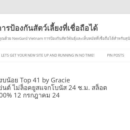
ป้องกันสัตว์เลี้ยงที่เชื่อถือได้
ณด้วย NexGard Vietnam การป้องกันสัตว์พันธุ์และเห็บหมัดที่เชื่อถือได้สำหรับสุน
ข้าม
ไป
LETS GET YOUR NEW SITE UP AND RUNNING IN NO TIME!
PIN POSTS
ยัง
เนื้อหา
งบน้อย Top 41 by Gracie
่นต์ ไม่ล็อคยูสแจกโบนัส 24 ช.ม. สล็อต
 100% 12 กรกฎาคม 24