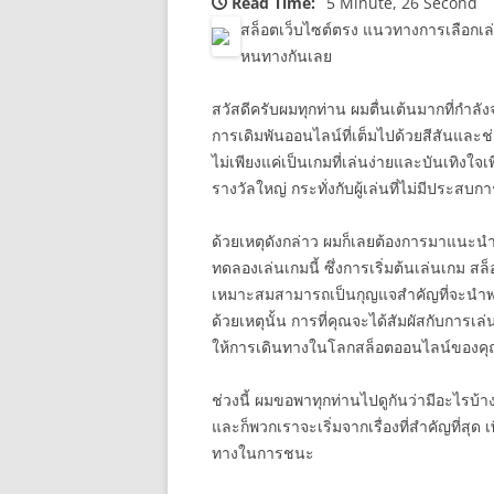
Read Time:
5 Minute, 26 Second
สล็อตเว็บไซต์ตรง แนวทางการเลือกเล่
หนทางกันเลย
สวัสดีครับผมทุกท่าน ผมตื่นเต้นมากที่กำลัง
การเดิมพันออนไลน์ที่เต็มไปด้วยสีสันและช
ไม่เพียงแค่เป็นเกมที่เล่นง่ายและบันเทิงใจ
รางวัลใหญ่ กระทั่งกับผู้เล่นที่ไม่มีประสบ
ด้วยเหตุดังกล่าว ผมก็เลยต้องการมาแนะนำ
ทดลองเล่นเกมนี้ ซึ่งการเริ่มต้นเล่นเกม สล็
เหมาะสมสามารถเป็นกุญแจสำคัญที่จะนำพาไ
ด้วยเหตุนั้น การที่คุณจะได้สัมผัสกับการเ
ให้การเดินทางในโลกสล็อตออนไลน์ของคุณ
ช่วงนี้ ผมขอพาทุกท่านไปดูกันว่ามีอะไรบ้า
และก็พวกเราจะเริ่มจากเรื่องที่สำคัญที่สุด
ทางในการชนะ