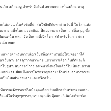
นเว็บ สล็อตpg สำหรับมือใหม่ อยากทดลองปั่นสล็อต มาดู
จะได้เสวนาในหัวข้อที่น่าสนใจอีกทีกับทุกท่านวันนี้ ในโลกแห่ง
่องทาง หนึ่งในเกมยอดนิยมเป็นอย่างมากเป็นเกม สล็อตpg ซึ่ง
เพียงแค่นั้น แต่ว่ายังเป็นเกมที่เปิดโอกาสสำหรับในการชนะ
การณ์มาก่อน
หนทางสำหรับการเลือกเว็บสล็อตสำหรับมือใหม่ที่อยากได้
อตเว็บตรง อาจดูราวกับว่าง่าย แต่ว่าการเลือกเว็บที่ดีและก็
ปสู่ประสบการณ์การเล่นที่น่าพึงพอใจแล้วก็ไม่เป็นอันตราย
ล่นเกมที่ยอดเยี่ยม จึงควรใคร่ครวญหลายๆด้านที่จะสามารถช่วย
เป็นไปอย่างง่ายดายและครึกครื้น
งที่ควรจะพิจารณาถึงเมื่อคุณเลือกเว็บสล็อตสำหรับทดสอบปั่น
 เพื่อแน่ใจว่าทุกๆการหมุนของคุณนั้นคุ้มและก็เต็มไปด้วยช่อง