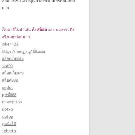
เป็นการเข้าใจว่าคุณกำลังพากเพียรเป็นอย่าง
มาก
เว็บคาสิโนน่าเล่น ทั้ง
สล็อต
และ
บาคาร่า
ตึง
จริงแตกบ่อยมาก
joker 123
https://hengjing168.asia
สล็อตเว็บตรง
slot99
สล็อตเว็บตรง
สล็อต888
pgslot
พุซซี่888
บาคาร่า168
slotxo
slotpg
ดูหนังโป๊
1xbetth