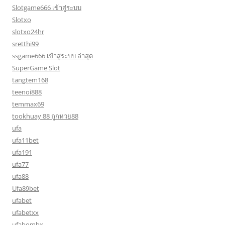
Slotgame666 เข้าสู่ระบบ
Slotxo
slotxo24hr
sretthi99
ssgame666 เข้าสู่ระบบ ล่าสุด
SuperGame Slot
tangtem168
teenoi888
temmax69
tookhuay 88 ถูกหวย88
ufa
ufa11bet
ufa191
ufa77
ufa88
Ufa89bet
ufabet
ufabetxx
ufabombx