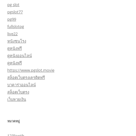
pg slot
pgslot77
pg99
fullslotpg
live22
หนังชนโรง
ดูหนังฟรี
ดูหนังออนไลน์
ดูหนังฟรี
https://www.pgslot.movie
สล็อตเว็บตรงเครดิตฟรี
บาคาร่าออนไลน์
สล็อตเว็บตรง
เว็บหวยเงิน
หมวดหมู่
123lionth