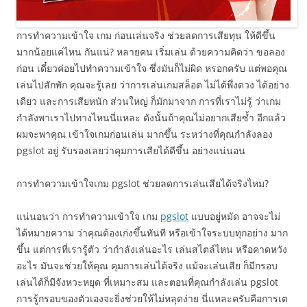
การทำความเข้าใจ เกม ก่อนเล่นจริง ช่วยลดการเสียทุน ให้ดีขึ้น
มากน้อยแค่ไหน กันแน่? หลายคน เริ่มเล่น ด้วยความคิดว่า ขอลอง
ก่อน เดี๋ยวค่อยไปทำความเข้าใจ ซึ่งมันก็ไม่ผิด หรอกครับ แต่พอคุณ
เล่นไปสักพัก คุณจะรู้เลย ว่าการเล่นเกมสล็อต ไม่ได้พึ่งดวง ได้อย่าง
เดียว และการเสียหนัก ส่วนใหญ่ ก็มักมาจาก การที่เราไม่รู้ ว่าเกม
กำลังพาเราไปทางไหนนี่แหละ ดังนั้นถ้าคุณไม่อยากเสียซ้ำ อีกแล้ว
ผมจะพาคุณ เข้าใจเกมก่อนเล่น มากขึ้น ระหว่างที่คุณกำลังลอง
pgslot อยู่ รับรองเลยว่าคุมการเสียได้ดีขึ้น อย่างแน่นอน
การทำความเข้าใจเกม pgslot ช่วยลดการเล่นเสียได้จริงไหม?
แน่นอนว่า การทำความเข้าใจ เกม
pgslot
แบบอยู่หมัด อาจจะไม่
ได้หมายความ ว่าคุณต้องเก่งขึ้นทันที หรือเข้าใจระบบทุกอย่าง มาก
ขึ้น แต่การที่เรารู้ตัว ว่ากำลังเล่นอะไร เล่นสไตล์ไหน หรือคาดหวัง
อะไร มันจะช่วยให้คุณ คุมการเล่นได้จริง แม้จะเล่นเสีย ก็มีกรอบ
เล่นได้ก็มีจังหวะหยุด ที่เหมาะสม และตอนที่คุณกำลังเล่น pgslot
การรู้กรอบของตัวเองจะยิ่งช่วยให้ไม่หลุดง่าย นี่แหละครับคือการเต