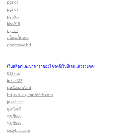
pgslot
pgslot
pg slot
kiss918
pgslot
สล็อตเว็บตรง
doomovie hd
เว็บสล็อตและบาคาร่าของโครตดีเว็บนี้เล่นแล้วรวยจัดๆ
918kiss
joker123
ดูหนังออนไลน์
https://sagame168th.com
joker 123
ดูหนังฟรี
พุซซี่888
พุซซี่888
sexybaccarat