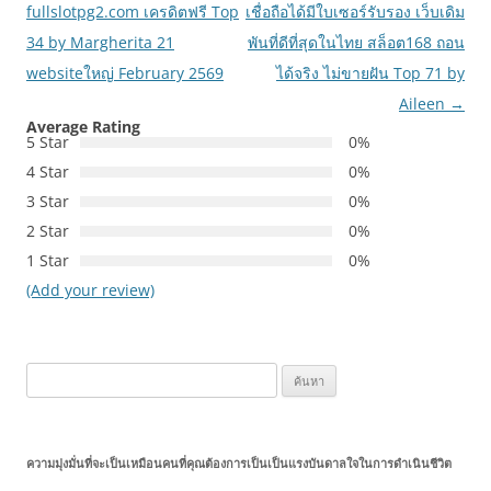
fullslotpg2.com เครดิตฟรี Top
เชื่อถือได้มีใบเซอร์รับรอง เว็บเดิม
34 by Margherita 21
พันที่ดีที่สุดในไทย สล็อต168 ถอน
websiteใหญ่ February 2569
ได้จริง ไม่ขายฝัน Top 71 by
Aileen
→
Average Rating
5 Star
0%
4 Star
0%
3 Star
0%
2 Star
0%
1 Star
0%
(Add your review)
ค้นหา
สำหรับ:
ความมุ่งมั่นที่จะเป็นเหมือนคนที่คุณต้องการเป็นเป็นแรงบันดาลใจในการดำเนินชีวิต