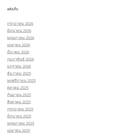
คลังเก็บ
กรกฎาคม 2026
มิถุนายน 2026
พฤษภาคม 2026
เมษายน 2026
มีนาคม 2026
กุมภาพันธ์ 2026
มกราคม 2026
ธันวาคม 2025
พฤศจิกายน 2025
ตุลาคม 2025
กันยายน 2025
สิงหาคม 2025
กรกฎาคม 2025
มิถุนายน 2025
พฤษภาคม 2025
เมษายน 2025