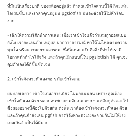
ที่มันเป็นเรื่องปกติ ของสล็อตอยู่แล้ว ถ้าคุณเข้าใจส่วนนี้ได้ ก็จะเล่น
ใจเย็นขึ้น และเวลาคุณอยู่บน pgslotfish มันจะช่วยให้ไม่หัวร้อน
ง่าย
• เลิกให้ความรู้สึกนำการเล่น: เมื่อเราเข้าใจแล้วว่าเกมถูกออกแบบ
ยังไง เราจะเล่นด้วยเหตุผล มากกว่าอารมณ์ ทำให้ไม่ไหลตามความ
ขุ่นใจ หรือความอยากเอาชนะ ซึ่งนี่แหละครับคือสิ่งที่ทำให้เรามี
โอกาสทำกำไรได้จริง และถ้าคุณฝึกแบบนี้ใน pgslotfish ได้ คุณจะ
คุมตัวเองได้ดีขึ้นชัดเจน
2. เข้าใจจังหวะตัวเองพอ ๆ กับเข้าใจเกม
ผมบอกเลยว่า เข้าใจเกมอย่างเดียว ไม่พอแน่นอน เพราะคุณต้อง
เข้าใจตัวเอง ด้วย หลายคนพยายามจับเกม มาก ๆ แต่ลืมดูตัวเอง ไป
ซึ่งสองอย่างนี้ต้องไปด้วยกัน ดังนั้นเราต้องเข้าใจจังหวะตัวเอง ด้วย
และถ้าคุณกำลังเล่น pgfish การรู้จังหวะตัวเองจะช่วยกันไม่ให้เร่ง
เกมเกินจำเป็นได้ดีมาก