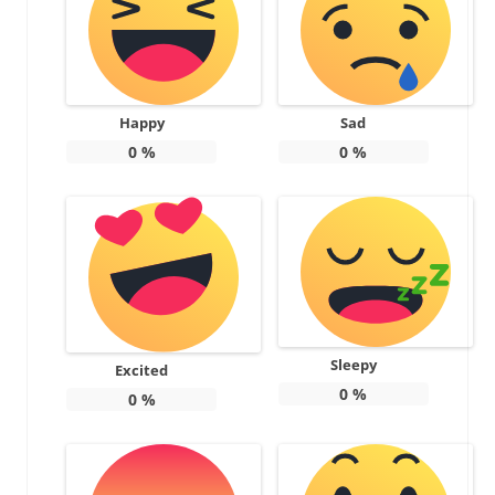
Happy
Sad
0
%
0
%
Sleepy
Excited
0
%
0
%