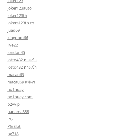
Joker123
joker123auto
joker123th
jokers123th.co
juad69
kingdom66
live22
london45
lotto432 ทางเข้า
lotto432 ทางเข้า
macau69
macau69 สมัคร
no1huay
no1huay.com
p2vvip
panama888
PG
PG Slot
pg718