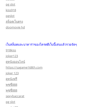
pg slot
kiss918
pgslot
สล็อตเว็บตรง
doomovie hd
เว็บสล็อตและบาคาร่าของโครตดีเว็บนี้เล่นแล้วรวยจัดๆ
918kiss
joker123
ดูหนังออนไลน์
https://sagame168th.com
joker 123
ดูหนังฟรี
พุซซี่888
พุซซี่888
sexybaccarat
pg slot