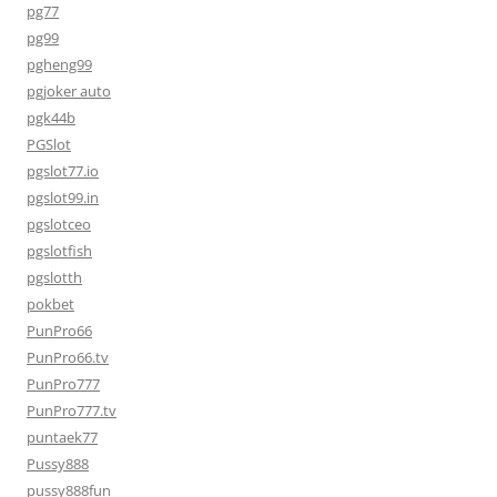
pg77
pg99
pgheng99
pgjoker auto
pgk44b
PGSlot
pgslot77.io
pgslot99.in
pgslotceo
pgslotfish
pgslotth
pokbet
PunPro66
PunPro66.tv
PunPro777
PunPro777.tv
puntaek77
Pussy888
pussy888fun