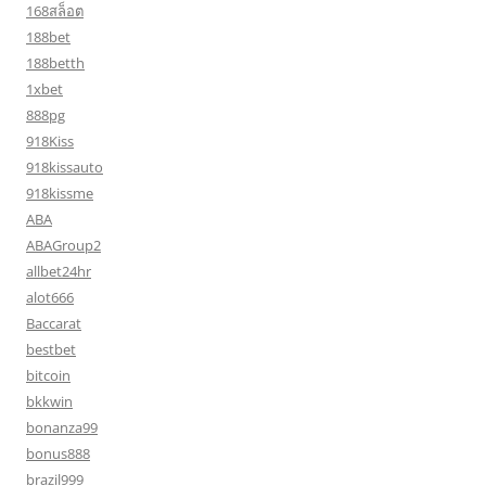
168สล็อต
188bet
188betth
1xbet
888pg
918Kiss
918kissauto
918kissme
ABA
ABAGroup2
allbet24hr
alot666
Baccarat
bestbet
bitcoin
bkkwin
bonanza99
bonus888
brazil999