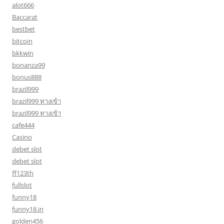
alot666
Baccarat
bestbet
bitcoin
bkkwin
bonanza99
bonus888
brazil999
brazil999 ทางเข้า
brazil999 ทางเข้า
cafe444
Casino
debet slot
debet slot
ff123th
fullslot
funny18
funny18.in
golden456