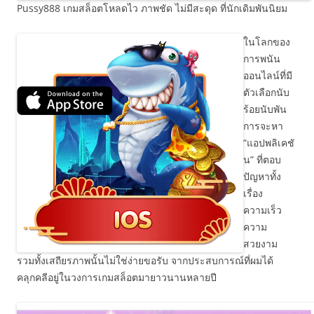
Pussy888 เกมสล็อตโหลดไว ภาพชัด ไม่มีสะดุด ที่นักเดิมพันนิยม
ในโลกของ
การพนัน
ออนไลน์ที่มี
ตัวเลือกนับ
ร้อยนับพัน
การจะหา
“แอปพลิเคชั
น” ที่ตอบ
ปัญหาทั้ง
เรื่อง
ความเร็ว
ความ
สวยงาม
รวมทั้งเสถียรภาพนั้นไม่ใช่ง่ายขอรับ จากประสบการณ์ที่ผมได้
คลุกคลีอยู่ในวงการเกมสล็อตมายาวนานหลายปี