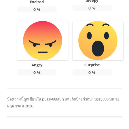
Sleepy
Excited
0
%
0
%
Angry
Surprise
0
%
0
%
ข้อความนี้ถูกเขียนใน
pussy888fun
และติดป้ายกำกับ
Pussy888
บน
13
พฤษภาคม 2026