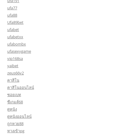
ufa191
ufa77
ufa88
Ufa89bet
ufabet
ufabetxx
ufabombx
ufasexygame
vip168sa
yaibet
zeus66v2
คาสิโน
คาสิโนออนไลน์
ซอยเบท
ซีเกมส์68
ดูหนัง
ดูหนังออนไลน์
ถูกหวย88
ทางเข้าpg