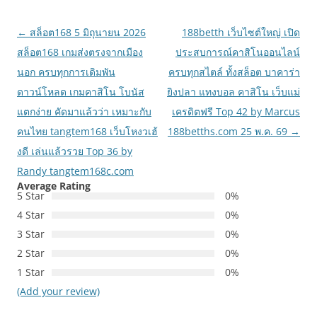
เมนู
←
สล็อต168 5 มิถุนายน 2026
188betth เว็บไซต์ใหญ่ เปิด
นำทาง
สล็อต168 เกมส่งตรงจากเมือง
ประสบการณ์คาสิโนออนไลน์
เรื่อง
นอก ครบทุกการเดิมพัน
ครบทุกสไตล์ ทั้งสล็อต บาคาร่า
ดาวน์โหลด เกมคาสิโน โบนัส
ยิงปลา แทงบอล คาสิโน เว็บแม่
แตกง่าย คัดมาแล้วว่า เหมาะกับ
เครดิตฟรี Top 42 by Marcus
คนไทย tangtem168 เว็บโหงวเฮ้
188betths.com 25 พ.ค. 69
→
งดี เล่นแล้วรวย Top 36 by
Randy tangtem168c.com
Average Rating
5 Star
0%
4 Star
0%
3 Star
0%
2 Star
0%
1 Star
0%
(Add your review)