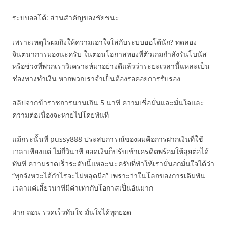
ระบบออโต้: ส่วนสำคัญของชัยชนะ
เพราะเหตุไรผมถึงให้ความเอาใจใส่กับระบบออโต้นัก? ทดลอง
จินตนาการมองนะครับ ในตอนโอกาสทองที่ตัวเกมกำลังรันโบนัส
หรือช่วงที่พวกเราวิเคราะห์มาอย่างดีแล้วว่าระยะเวลานี้แหละเป็น
ช่องทางทำเงิน หากพวกเราจำเป็นต้องรอคอยการรับรอง
สลิปจากข้าราชการนานเกิน 5 นาที ความเชื่อมั่นและมั่นใจและ
ความต่อเนื่องจะหายไปโดยทันที
แม้กระนั้นที่ pussy888 ประสบการณ์ของผมคือการฝากเงินที่ใช้
เวลาเพียงแต่ ไม่กี่วินาที ยอดเงินก็ปรับเข้าเครดิตพร้อมให้ลุยต่อได้
ทันที ความรวดเร็วระดับนี้แหละนะครับที่ทำให้เรามั่นอกมั่นใจได้ว่า
“ทุกจังหวะได้กำไรจะไม่หลุดมือ” เพราะว่าในโลกของการเดิมพัน
เวลาแค่เสี้ยวนาทีมีค่าเท่ากับโอกาสเป็นอันมาก
ฝาก-ถอน รวดเร็วทันใจ มั่นใจได้ทุกยอด