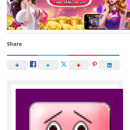
Share