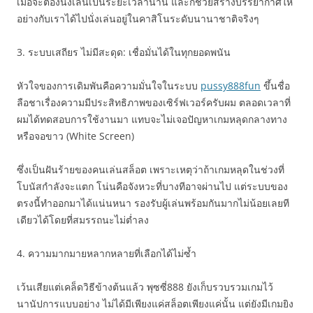
เมื่อจะต้องนั่งเล่นเป็นระยะเวลานาน และก็ช่วยสร้างบรรยากาศให้
อย่างกับเราได้ไปนั่งเล่นอยู่ในคาสิโนระดับนานาชาติจริงๆ
3. ระบบเสถียร ไม่มีสะดุด: เชื่อมั่นได้ในทุกยอดพนัน
หัวใจของการเดิมพันคือความมั่นใจในระบบ
pussy888fun
ขึ้นชื่อ
ลือชาเรื่องความมีประสิทธิภาพของเซิร์ฟเวอร์ครับผม ตลอดเวลาที่
ผมได้ทดสอบการใช้งานมา แทบจะไม่เจอปัญหาเกมหลุดกลางทาง
หรือจอขาว (White Screen)
ซึ่งเป็นฝันร้ายของคนเล่นสล็อต เพราะเหตุว่าถ้าเกมหลุดในช่วงที่
โบนัสกำลังจะแตก โน่นคือจังหวะที่บางทีอาจผ่านไป แต่ระบบของ
ตรงนี้ทำออกมาได้แน่นหนา รองรับผู้เล่นพร้อมกันมากไม่น้อยเลยที
เดียวได้โดยที่สมรรถนะไม่ต่ำลง
4. ความมากมายหลากหลายที่เลือกได้ไม่ซ้ำ
เว้นเสียแต่เคล็ดวิธีข้างต้นแล้ว พุซซี่888 ยังเก็บรวบรวมเกมไว้
นานัปการแบบอย่าง ไม่ได้มีเพียงแค่สล็อตเพียงแค่นั้น แต่ยังมีเกมยิง