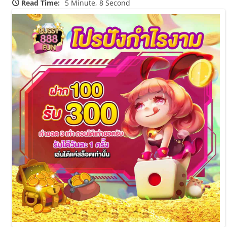
Read Time:
5 Minute, 8 Second