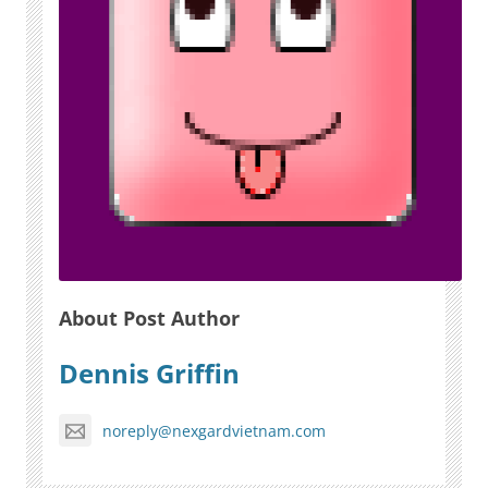
About Post Author
Dennis Griffin
noreply@nexgardvietnam.com