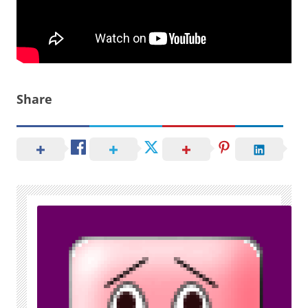
Share