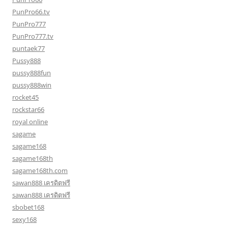
PunPro66.tv
PunPro777
PunPro777.tv
puntaek77
Pussy888
pussy888fun
pussy888win
rocket45
rockstar66
royal online
sagame
sagame168
sagame168th
sagame168th.com
sawan888 เครดิตฟรี
sawan888 เครดิตฟรี
sbobet168
sexy168