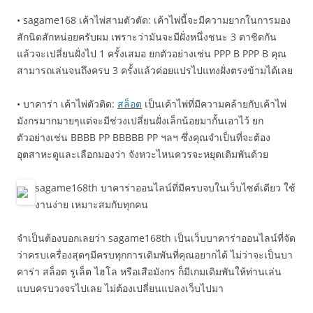
• sagame168 เค้าไพ่สามตัวตัด: เค้าไพ่นี้จะมีความยากในการมอง
สักนิดสักหน่อยครับผม เพราะว่ามันจะมีฝั่งหนึ่งชนะ 3 ตาชิดกัน
แล้วจะเปลี่ยนฝั่งไป 1 ครั้งเสมอ ยกตัวอย่างเช่น PPP B PPP B คุณ
สามารถเล่นจนถึงครบ 3 ครั้งแล้วค่อยแปรไปแทงฝั่งตรงข้ามได้เลย
• บาคาร่า เค้าไพ่ตัวติด:
สล็อต
เป็นเค้าไพ่ที่มีความคล้ายกับเค้าไพ่
มังกรมากมายๆแต่จะมีช่วงเปลี่ยนฝั่งเล็กน้อยมากั้นเอาไว้ ยก
ตัวอย่างเช่น BBBB PP BBBBB PP ฯลฯ ซึ่งคุณจำเป็นที่จะต้อง
อุตสาหะดูและเลือกมองว่า จังหวะไหนควรจะหยุดเดิมพันด้วย
sagame168th บาคาร่าออนไลน์ที่มีครบจบในเว็บไซต์เดียว ใช้
งานง่าย เหมาะสมกับทุกคน
จำเป็นต้องบอกเลยว่า sagame168th เป็นเว็บบาคาร่าออนไลน์ที่จัด
ว่าครบเครื่องสุดๆมีครบทุกการเดิมพันที่คุณอยากได้ ไม่ว่าจะเป็นบา
คาร่า สล็อต รูเล็ต ไฮโล หรือเสือมังกร ก็มีเกมเดิมพันให้ท่านเล่น
แบบครบวงจรไปเลย ไม่ต้องเปลี่ยนแปลงเว็บไปมา