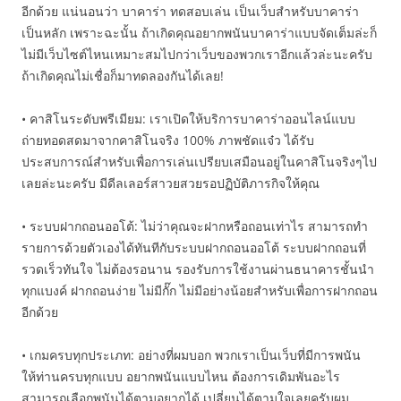
อีกด้วย แน่นอนว่า บาคาร่า ทดสอบเล่น เป็นเว็บสำหรับบาคาร่า
เป็นหลัก เพราะฉะนั้น ถ้าเกิดคุณอยากพนันบาคาร่าแบบจัดเต็มล่ะก็
ไม่มีเว็บไซต์ไหนเหมาะสมไปกว่าเว็บของพวกเราอีกแล้วล่ะนะครับ
ถ้าเกิดคุณไม่เชื่อก็มาทดลองกันได้เลย!
• คาสิโนระดับพรีเมียม: เราเปิดให้บริการบาคาร่าออนไลน์แบบ
ถ่ายทอดสดมาจากคาสิโนจริง 100% ภาพชัดแจ๋ว ได้รับ
ประสบการณ์สำหรับเพื่อการเล่นเปรียบเสมือนอยู่ในคาสิโนจริงๆไป
เลยล่ะนะครับ มีดีลเลอร์สาวยสวยรอปฏิบัติภารกิจให้คุณ
• ระบบฝากถอนออโต้: ไม่ว่าคุณจะฝากหรือถอนเท่าไร สามารถทำ
รายการด้วยตัวเองได้ทันทีกับระบบฝากถอนออโต้ ระบบฝากถอนที่
รวดเร็วทันใจ ไม่ต้องรอนาน รองรับการใช้งานผ่านธนาคารชั้นนำ
ทุกแบงค์ ฝากถอนง่าย ไม่มีกั๊ก ไม่มีอย่างน้อยสำหรับเพื่อการฝากถอน
อีกด้วย
• เกมครบทุกประเภท: อย่างที่ผมบอก พวกเราเป็นเว็บที่มีการพนัน
ให้ท่านครบทุกแบบ อยากพนันแบบไหน ต้องการเดิมพันอะไร
สามารถเลือกพนันได้ตามอยากได้ เปลี่ยนได้ตามใจเลยครับผม