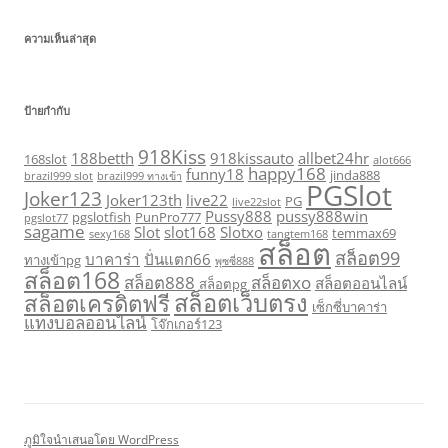
ความเห็นล่าสุด
ป้ายกำกับ
918Kiss
188betth
918kissauto
allbet24hr
168slot
alot666
happy168
funny18
jinda888
brazil999 slot
brazil999 ทางเข้า
PGSlot
Joker123
Joker123th
live22
PG
live22slot
Pussy888
pussy888win
pgslotfish
PunPro777
pgslot77
sagame
Slot
slot168
Slotxo
temmax69
sexy168
tangtem168
สล็อต
สล็อต99
บาคาร่า
ปั่นแตก66
ทางเข้าpg
พุซซี่888
สล็อต168
สล็อต888
สล็อตxo
สล็อตออนไลน์
สล็อตpg
สล็อตเว็บตรง
สล็อตเครดิตฟรี
เซ็กซี่บาคาร่า
แทงบอลออนไลน์
โจ๊กเกอร์123
ภูมิใจนำเสนอโดย WordPress