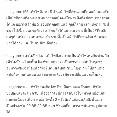
• sagame168 เค้าไพ่มังกร: นี่เป็นเค้าไพ่ที่อ่านง่ายที่สุดแล้วนะครับ
เมื่อไรก็ตามที่คุณมองเห็นการออกไพ่ฝั่งใดฝั่งหนึ่งติดต่อกันหลายรอบ
ได้แก่ ออกฝั่งเจ้ามือ 5 รอบติดต่อกันแล้ว คุณก็สามารถแทงตามฝั่งที่
ชนะไปเรื่อยจนกระทั่งจะเปลี่ยนฝั่งได้เลย แนวทางนี้เป็นวิธีที่เบสิก
สุดๆสำหรับการเล่นบาคาร่า รวมทั้งเป็นเค้าไพ่ที่อ่านง่าย ทำตามอ
ย่างได้ง่าย และไม่ซับซ้อนอีกด้วย
• sagame เค้าไพ่ปิงปอง: เค้าไพ่ปิงปองจะเป็นเค้าไพ่ตรงกันข้ามกับ
เค้าไพ่มังกรโดยสิ้นเชิง ด้วยเหตุว่าจะเป็นการออกสลับไปๆมาๆ
ระหว่างฝั่งเจ้ามือแล้วก็ฝั่งผู้เล่น สลับกันชนะไปๆมาๆ ให้คุณแทง
สลับฝั่งตามต้นแบบไปเรื่อยๆกระทั่งจะมีการเปลี่ยนแปลงได้เลย
• sagame168 เค้าไพ่สองติดติด: ก็จะมีลักษณะคล้ายกับเค้าไพ่
ปิงปองเลยล่ะนะครับ เนื่องจากจะมีการสลับฝั่งไปๆมาๆเหมือนกัน
แม้กระนั้นจะเพิ่มการออกไพ่ซ้ำ 2 ครั้งติดกันก่อนสลับฝั่งนั่นเอง
ตัวอย่างเช่น PP BB PP BB ฯลฯ ซึ่งคุณก็สามารถพนันตามรูปแบบ
ได้