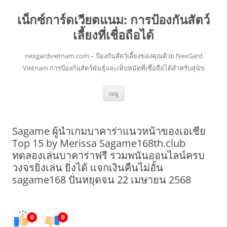
เน็กซ์การ์ดเวียตแนม: การป้องกันสัตว์
เลี้ยงที่เชื่อถือได้
nexgardvietnam.com – ป้องกันสัตว์เลี้ยงของคุณด้วย NexGard
Vietnam การป้องกันสัตว์พันธุ์และเห็บหมัดที่เชื่อถือได้สำหรับสุนัข
ข้าม
เมนู
ไป
ยัง
เนื้อหา
Sagame ผู้นำเกมบาคาร่าแนวหน้าของเอเชีย
Top 15 by Merissa Sagame168th.club
ทดลองเล่นบาคาร่าฟรี รวมพนันออนไลน์ครบ
วงจรยิ่งเล่น ยิ่งได้ แจกเงินคืนไม่อั้น
sagame168 ปั่นหยุดจน 22 เมษายน 2568
0
0