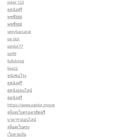
joker 123
ดูหนังฟรี
พุซซี่888
พุซซี่888
sexybaccarat
pg slot
pgslot77
pg99
fullslotpg
live22
หนังชนโรง
ดูหนังฟรี
ดูหนังออนไลน์
ดูหนังฟรี
https://www.pgslot.movie
สล็อตเว็บตรงเครดิตฟรี
บาคาร่าออนไลน์
สล็อตเว็บตรง
เว็บหวยเงิน