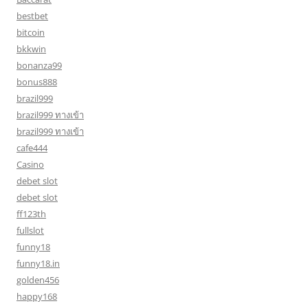
bestbet
bitcoin
bkkwin
bonanza99
bonus888
brazil999
brazil999 ทางเข้า
brazil999 ทางเข้า
cafe444
Casino
debet slot
debet slot
ff123th
fullslot
funny18
funny18.in
golden456
happy168