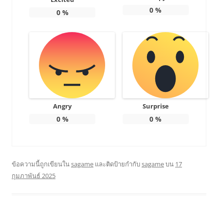
0
%
0
%
Angry
Surprise
0
%
0
%
ข้อความนี้ถูกเขียนใน
sagame
และติดป้ายกำกับ
sagame
บน
17
กุมภาพันธ์ 2025