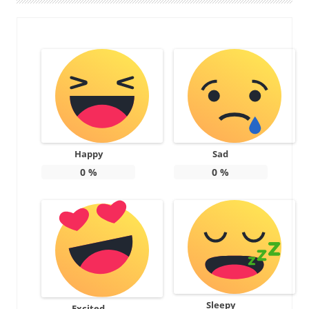
Happy
Sad
0
%
0
%
Sleepy
Excited