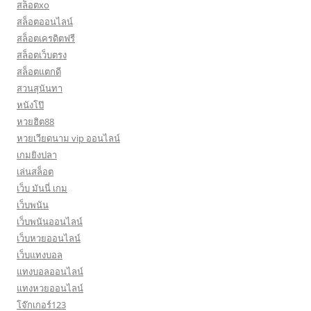
สล็อตxo
สล็อตออนไลน์
สล็อตเครดิตฟรี
สล็อตเว็บตรง
สล็อตแตกดี
สวนสุนันทา
หนังโป๊
หวยฮิต88
หวยเวียดนาม vip ออนไลน์
เกมยิงปลา
เล่นสล็อต
เว็บ มันนี่ เกม
เว็บพนัน
เว็บพนันออนไลน์
เว็บหวยออนไลน์
เว็บแทงบอล
แทงบอลออนไลน์
แทงหวยออนไลน์
โจ๊กเกอร์123