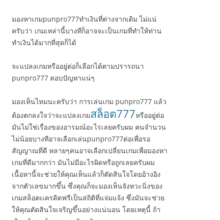
มองหาเกมpunpro777ทำเงินที่ต่างจากเดิม ไม่แน่
ครับว่า เกมเหล่านี้บางทีก็อาจจะเป็นเกมที่ทำให้ท่าน
ทำเงินได้มากที่สุดก็ได้
จะแปลงเกมหรืออยู่ต่อก็เลือกได้ตามปรารถนา
punpro777 ตอบปัญหาแน่ๆ
มองเห็นไหมนะครับว่า การเล่นเกม punpro777 แล้ว
สล็อต777
ต้องตกลงใจว่าจะแปลงเกม
หรืออยู่ต่อ
มันไม่ใช่เรื่องของอารมณ์อะไรเลยครับผม คนจำนวน
ไม่น้อยบางทีอาจเลือกเล่นpunpro777ต่อเพื่อรอ
สัญญาณที่ดี หลายๆคนอาจเลือกเปลี่ยนเกมเพื่อมองหา
เกมที่ดีมากกว่า มันไม่มีอะไรผิดหรือถูกเลยครับผม
เนื้อหานี้จะช่วยให้คุณเห็นแล้วก็ตัดสินใจโดยอ้างอิง
จากตัวเลขมากขึ้น ซึ่งคุณก็จะมองเห็นจังหวะนิ่งของ
เกมสล็อตเเครดิตฟรีเป็นสถิติที่แจ่มแจ้ง ซึ่งมันจะช่วย
ให้คุณตัดสินใจเจริญขึ้นอย่างแน่นอน โดยเหตุนี้ ถ้า