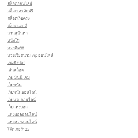
สล็อตออนไลน์
สล็อตเครดิตฟรี
สล็อตเว็บตรง
สล็อตแตกดี
สวนสุนันทา
หนังโป๊
หวยฮิต88
หวยเวียดนาม vip ออนไลน์
เกมยิงปลา
เล่นสล็อต
เว็บ มันนี่ เกม
เว็บพนัน
เว็บพนันออนไลน์
เว็บหวยออนไลน์
เว็บแทงบอล
แทงบอลออนไลน์
แทงหวยออนไลน์
โจ๊กเกอร์123