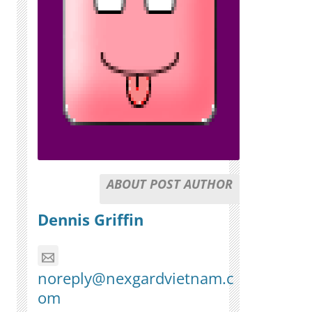
ABOUT POST AUTHOR
Dennis Griffin
noreply@nexgardvietnam.c
om