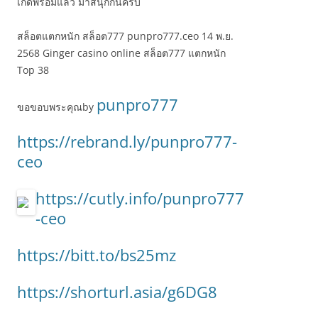
เกิดพร้อมแล้ว มาสนุกกันครับ
สล็อตแตกหนัก สล็อต777 punpro777.ceo 14 พ.ย.
2568 Ginger casino online สล็อต777 แตกหนัก
Top 38
punpro777
ขอขอบพระคุณby
https://rebrand.ly/punpro777-
ceo
https://cutly.info/punpro777
-ceo
https://bitt.to/bs25mz
https://shorturl.asia/g6DG8