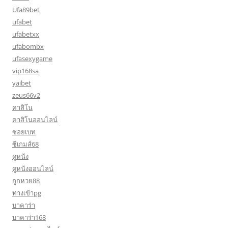
Ufa89bet
ufabet
ufabetxx
ufabombx
ufasexygame
vip168sa
yaibet
zeus66v2
คาสิโน
คาสิโนออนไลน์
ซอยเบท
ซีเกมส์68
ดูหนัง
ดูหนังออนไลน์
ถูกหวย88
ทางเข้าpg
บาคาร่า
บาคาร่า168