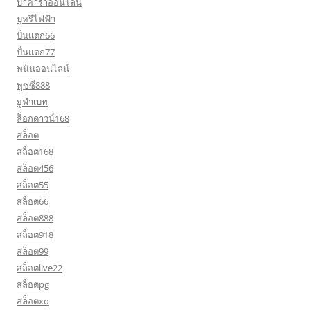
บาคาร่าออนไลน์
บุหรีไฟฟ้า
ปั่นแตก66
ปั่นแตก77
พนันออนไลน์
พุซซี่888
ยูฟ่าเบท
ล็อกดาวน์168
สล็อต
สล็อต168
สล็อต456
สล็อต55
สล็อต66
สล็อต888
สล็อต918
สล็อต99
สล็อตlive22
สล็อตpg
สล็อตxo