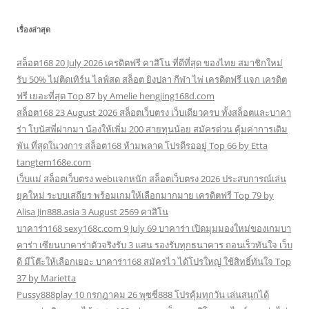
เรื่องล่าสุด
สล็อต168 20 July 2026 เครดิตฟรี คาสิโน ที่ดีที่สุด ของไทย สมาชิกใหม่
รับ 50% ไม่ติดเทิร์น ไลฟ์สด สล็อต ยิงปลา กีฬา ไพ่ เครดิตฟรี แจก เครดิต
ฟรี เยอะที่สุด Top 87 by Amelie hengjing168d.com
สล็อต168 23 August 2026 สล็อตเว็บตรง เว็บเดียวครบ ทั้งสล็อตและบาคา
ร่า โบนัสพี่ฝากมา น้องให้เพิ่ม 200 สายทุนน้อย สมัครด่วน คุ้มค่าการเดิม
พัน ที่สุดในวงการ สล็อต168 ห้ามพลาด โปรดีรออยู่ Top 66 by Etta
tangtem168e.com
เว็บแม่ สล็อตเว็บตรง webแจกหนัก สล็อตเว็บตรง 2026 ประสบการณ์เล่น
ยุคใหม่ ระบบเสถียร พร้อมเกมให้เลือกมากมาย เครดิตฟรี Top 79 by
Alisa Jin888.asia 3 August 2569 คาสิโน
บาคาร่า168 sexy168c.com 9 July 69 บาคาร่า เปิดมุมมองใหม่ของเกมบา
คาร่า เซียนบาคาร่าตัวจริงรับ 3 แสน รองรับทุกธนาคาร ถอนเร็วทันใจ เว็บ
ดี มีโต๊ะให้เลือกเยอะ บาคาร่า168 สมัครไว ได้โปรใหญ่ ใช้สิทธิ์ทันใจ Top
37 by Marietta
Pussy888play 10 กรกฎาคม 26 พุซซี่888 โปรคุ้มทุกวัน เล่นสนุกได้