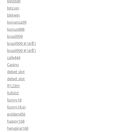
bestbet
bitcoin
bkkwin
bonanza99
bonus888
brazil999
brazil999 ทางเข้า
brazil999 ทางเข้า
cafe444
Casino
debet slot
debet slot
ff123th
fullslot
funny18
funny18.in
golden456
happy168
hengjing168