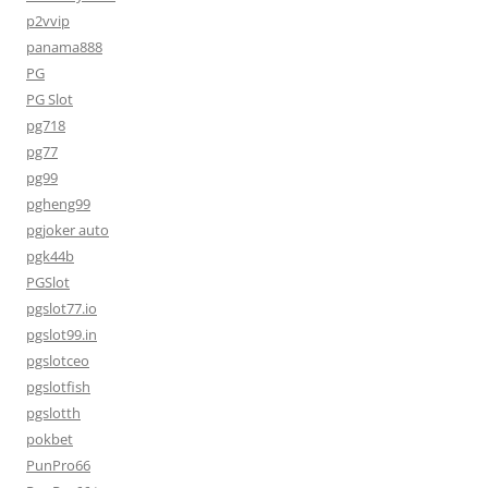
p2vvip
panama888
PG
PG Slot
pg718
pg77
pg99
pgheng99
pgjoker auto
pgk44b
PGSlot
pgslot77.io
pgslot99.in
pgslotceo
pgslotfish
pgslotth
pokbet
PunPro66