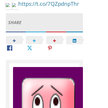
https://t.co/7QZpdnpThr
SHARE