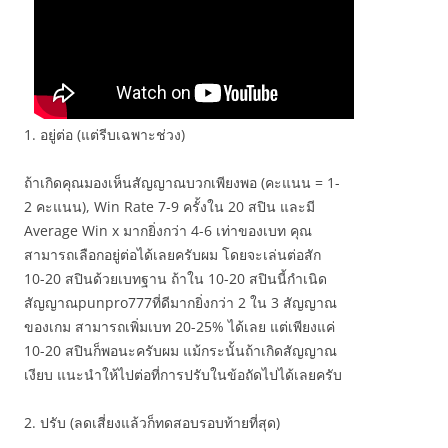
1. อยู่ต่อ (แต่รีบเฉพาะช่วง)
ถ้าเกิดคุณมองเห็นสัญญาณบวกเพียงพอ (คะแนน = 1-
2 คะแนน), Win Rate 7-9 ครั้งใน 20 สปิน และมี
Average Win x มากยิ่งกว่า 4-6 เท่าของเบท คุณ
สามารถเลือกอยู่ต่อได้เลยครับผม โดยจะเล่นต่อสัก
10-20 สปินด้วยเบทฐาน ถ้าใน 10-20 สปินนี้กำเนิด
สัญญาณpunpro777ที่ดีมากยิ่งกว่า 2 ใน 3 สัญญาณ
ของเกม สามารถเพิ่มเบท 20-25% ได้เลย แต่เพียงแค่
10-20 สปินก็พอนะครับผม แม้กระนั้นถ้าเกิดสัญญาณ
เงียบ แนะนำให้ไปต่อที่การปรับในข้อถัดไปได้เลยครับ
2. ปรับ (ลดเสี่ยงแล้วก็ทดสอบรอบท้ายที่สุด)