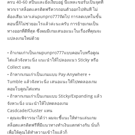
ครบ 40-60 สปินและยังเงียบอยู่ นี่แหละขอรับเป็นจุดที่
พวกเราสล็อตเเครดิตฟรีควรถอนตัวออกไปทันที ไม่
ต้องเสียเวลาเล่นpunpro777ถัดไป การลดเบทในขั้น
ตอนนี้ก็ไม่ช่วยอะไรแล้วล่ะนะครับ การย้ายเกมเป็น
ทางออกที่ดีที่สุด ซึ่งผมมีเกมเสนอแนะในเรื่องที่คุณจะ
แปลงเกมใหม่ด้วย
• ถ้าเกมเก่าเป็นเกมpunpro777แบบคอมโบหรือคูณ
ไต่แล้วจังหวะนิ่ง แนะนำให้ไปลองแนว Sticky หรือ
Collect แทน
• ถ้าหากเกมเก่าเป็นเกมแบบ Pay-Anywhere +
Tumble แล้วจังหวะนิ่ง เสนอแนะให้ไปทดลองเกม
คอมโบคูณไต่แทน
• ถ้าหากเกมเก่าเป็นเกมแบบ Sticky/Expanding แล้ว
จังหวะนิ่ง แนะนำให้ไปทดลองเกม
Casdcade/Cluster แทน
• คุณจะพิจารณาได้ว่า ผมจะชี้แนะให้ท่านเล่นเกม
สล็อตเเครดิตฟรีที่มีแนวทางทำเงินแตกต่างกัน นั่นก็
เพื่อให้คุณได้ทำความเข้าใจแล้วก็