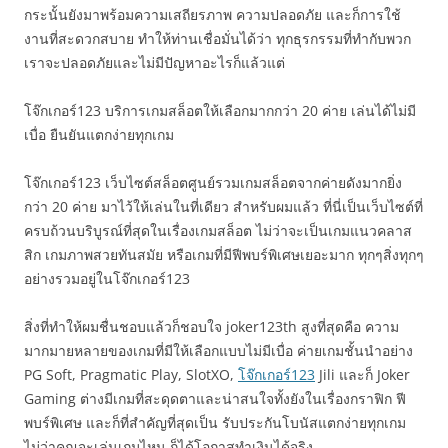
กระนั้นยังมาพร้อมความเสถียรภาพ ความปลอดภัย และก็การใช้
งานที่สะดวกสบาย ทำให้ท่านเชื่อมั่นได้ว่า ทุกธุรกรรมที่ทำกับพวก
เราจะปลอดภัยและไม่มีปัญหาอะไรก็แล้วแต่
โจ๊กเกอร์123 บริการเกมสล็อตให้เลือกมากกว่า 20 ค่าย เล่นได้ไม่มี
เบื่อ ยืนยันแตกง่ายทุกเกม
โจ๊กเกอร์123 เว็บไซต์สล็อตศูนย์รวมเกมสล็อตจากค่ายดังมากยิ่ง
กว่า 20 ค่าย มาไว้ให้เล่นในที่เดียว สำหรับผมแล้ว ที่นี่เป็นเว็บไซต์ที่
ครบถ้วนบริบูรณ์ที่สุดในเรื่องเกมสล็อต ไม่ว่าจะเป็นเกมแนวคลาส
สิก เกมภาพสวยทันสมัย หรือเกมที่มีฟีพบร์พิเศษเยอะมาก ทุกๆสิ่งทุกๆ
อย่างรวมอยู่ในโจ๊กเกอร์123
สิ่งที่ทำให้ผมชื่นชอบแล้วก็ชอบใจ joker123th สูงที่สุดคือ ความ
มากมายหลายของเกมที่มีให้เลือกแบบไม่มีเบื่อ ค่ายเกมชั้นนำอย่าง
PG Soft, Pragmatic Play, SlotXO,
โจ๊กเกอร์123
Jili และก็ Joker
Gaming ต่างมีเกมที่สะดุดตาและน่าสนใจทั้งยังในเรื่องกราฟิก ฟี
พบร์พิเศษ และก็ที่สำคัญที่สุดเป็น รับประกันโบนัสแตกง่ายทุกเกม
ไม่ว่าคุณจะเล่นเกมไหน ก็ได้โอกาสทำเงินได้จริง