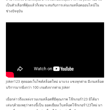
เป็นตัวเลือกที่คุ้มแล้วก็เหมาะสมกับการเล่นเกมสล็อตออนไลน์ใน
ช่วงปัจจุบัน
joker123 สุดยอดเว็บไซต์สล็อตใหม่ มาแรง แซงทุกค่าย มีเกมสล็อต
บริการมากยิ่งกว่า 100 เกมดังจากค่าย Joker
เมื่อกล่าวถึงแหล่งรวมเกมสล็อตที่มีคุณภาพ โจ๊กเกอร์123 มิได้มา
เล่นๆด้วยเหตุว่าตรงนี้เป็น ยอดเยี่ยมเว็บสล็อตโจ๊กเกอร์123ใหม่ มา