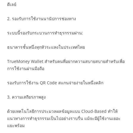
ดีเลย์
2. รองรับการใช้งานนานัปการช่องทาง
ระบบนี้รองรับกระบวนการทำธุรกรรมผ่าน:
ธนาคารชั้นหนึ่งทุกหัวระแหงในประเทศไทย
TrueMoney Wallet สำหรับคนที่อยากความสบายสบายสำหรับเพื่อ
การใช้งานผ่านมือถือ
รองรับการใช้งาน QR Code สแกนจ่ายง่ายในหนึ่งคลิก
3. ความเสถียรภาพสูง
ด้วยเทคโนโลยีการประมวลผลข้อมูลแบบ Cloud-Based ทำให้
แนวทางการทำธุรกรรมเป็นไปอย่างราบรื่น แม้จะมีผู้ใช้งานเยอะ
แยะพร้อม