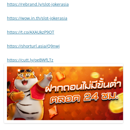
https://rebrand.ly/slot-jokerasia
https://wow.in.th/slot-jokerasia
https://t.co/AXAUkzP9OT
https://shorturl.asia/Q9nwj
https://cutt.ly/oeBWfLTz