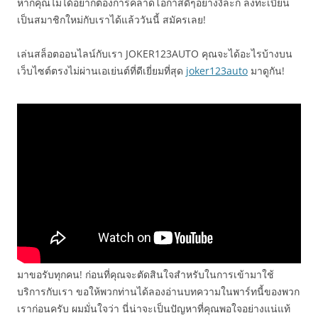
หากคุณไม่ได้อยากต้องการคลาดโอกาสดีๆอย่างงี้ล่ะก็ ลงทะเบียน
เป็นสมาชิกใหม่กับเราได้แล้ววันนี้ สมัครเลย!
เล่นสล็อตออนไลน์กับเรา JOKER123AUTO คุณจะได้อะไรบ้างบน
เว็บไซต์ตรงไม่ผ่านเอเย่นต์ที่ดีเยี่ยมที่สุด
joker123auto
มาดูกัน!
มาขอรับทุกคน! ก่อนที่คุณจะตัดสินใจสำหรับในการเข้ามาใช้
บริการกับเรา ขอให้พวกท่านได้ลองอ่านบทความในพาร์ทนี้ของพวก
เราก่อนครับ ผมมั่นใจว่า นี่น่าจะเป็นปัญหาที่คุณพอใจอย่างแน่แท้