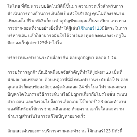
ในไทย ที่พัฒนาระบบอัตโนมัตินี้ขึ้นมา ความรวดเร็วสำหรับการ
ดำเนินการทางด้านการเงินถือเป็นหัวใจสำคัญ คุณไม่ต้องรอนาน
เพียงแต่ไม่กี่วินาทีเงินก็จะเข้าสู่บัญชีของคุณเป็นระเบียบ แนวทาง
การฝาก-ถอนที่ง่ายอย่างยิ่งนี้ทำให้ผู้เล่น
โจ๊กเกอร์123
มีอิสระในการ
บริหารเงิน แล้วก็สามารถมั่นใจได้ว่าเงินลงทุนของตนเองจะอยู่ใน
มือของเว็บjoker123ที่น่าไว้ใจ
บริการคณะทำงานระดับมืออาชีพ ตอบทุกปัญหา ตลอด 1 วัน
การบริการลูกค้าเป็นอีกหนึ่งปัจจัยสำคัญที่ทำให้ joker123 เป็นที่
นิยมอย่างแพร่หลาย ด้วยเหตุว่าที่นี่มี คณะทำงานระดับมือโปร คอย
ดูแลแล้วก็ตอบข้อสงสัยของผู้เล่นตลอด 24 ชั่วโมง ไม่ว่าคุณจะพบ
ปัญหาใดในกรรมวิธีการเล่น หรือมีปัญหาเกี่ยวกับโปรโมชั่น ระบบ
ฝาก-ถอน และยังรวมไปถึงการเลือกเกม โจ๊กเกอร์123 คณะทำงาน
ของที่นี่พร้อมให้การช่วยเหลือเสมอ ด้วยความเอาใจใส่และความ
ชำนาญสำหรับในการแก้ไขปัญหาอย่างเร็ว
ลักษณะเด่นของการบริการจากคณะทำงาน โจ๊กเกอร์123 มีดังนี้