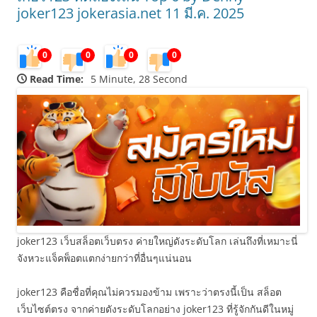
joker123 jokerasia.net 11 มี.ค. 2025
0
0
0
0
Read Time:
5 Minute, 28 Second
joker123 เว็บสล็อตเว็บตรง ค่ายใหญ่ดังระดับโลก เล่นถึงที่เหมาะนี่
จังหวะแจ็คพ็อตแตกง่ายกว่าที่อื่นๆแน่นอน
joker123 คือชื่อที่คุณไม่ควรมองข้าม เพราะว่าตรงนี้เป็น สล็อต
เว็บไซต์ตรง จากค่ายดังระดับโลกอย่าง joker123 ที่รู้จักกันดีในหมู่