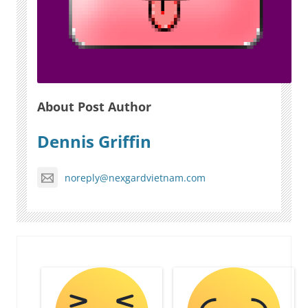
About Post Author
Dennis Griffin
noreply@nexgardvietnam.com