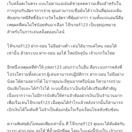
เว็บสล็อตเว็บตรง แบบไม่ผ่านเอเย่นต์ช่วยลดความเสี่ยงสำหรับใน
การถูกปรับอัตราการจ่าย คุณสามารถเชื่อมั่นได้ว่าเงินที่คุณลงเดิม
พันทุกบาทมีสิทธิ์ลุ้นรางวัลในอัตราที่คุ้มค่ากว่า รวมทั้งแน่นอนนี่คือ
เหตุผลที่คนไม่ใช่น้อยหันมาเลือก โจ๊กเกอร์123 เป็นจุดมุ่งหมาย
สำหรับในการเล่นสล็อตออนไลน์
โจ๊กเกอร์123 ฝาก-ถอน ไม่มีอย่างต่ำ เล่นได้มากแค่ไหน ถอนได้
เท่านั้น ด้วยระบบ ฝาก-ถอน ออโต้ ใหม่ปัจจุบัน เจ้าแรกในไทย
อีกหนึ่งเหตุผลที่ทำให้ joker123 เด่นกว่าเว็บอื่น คือระบบการคลังที่
โปร่งใสรวมทั้งสะดวก ผู้เล่นสามารถปฏิบัติการ ฝาก-ถอน ไม่มีอย่าง
น้อย ได้ตามอยากได้ ไม่ว่าคุณจะมีทุนมากหรือน้อย ก็สามารถร่วม
บันเทิงใจและได้กำไรได้ ระบบนี้นับว่าเป็นข้อได้เปรียบที่สำคัญ
เนื่องจากว่าจะไม่มีการบังคับให้ท่านจำต้องฝากเงินเป็นจำนวนมาก
เพื่อเริ่มเล่นโจ๊กเกอร์123 เมื่อคุณได้กำไรแล้วหลังจากนั้นก็สามารถ
เบิกเงินได้ในทันที ไม่จำเป็นต้องกลุ้มใจเรื่องเงื่อนไขสลับซับซ้อน
ความพิเศษยังไม่หมดเพียงเท่านั้น ที่ โจ๊กเกอร์123 คุณจะได้สัมผัสกับ
ระบบ ฝาก-ถอน ออโต้ ที่ล้ำสมัยที่สุด โดยเว็บแห่งนี้นับเป็น เจ้าแรก