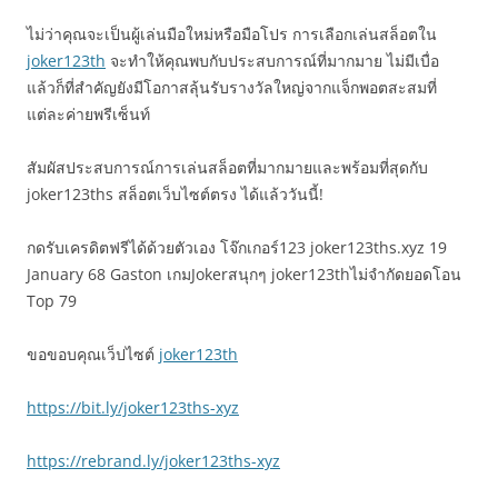
ไม่ว่าคุณจะเป็นผู้เล่นมือใหม่หรือมือโปร การเลือกเล่นสล็อตใน
joker123th
จะทำให้คุณพบกับประสบการณ์ที่มากมาย ไม่มีเบื่อ
แล้วก็ที่สำคัญยังมีโอกาสลุ้นรับรางวัลใหญ่จากแจ็กพอตสะสมที่
แต่ละค่ายพรีเซ็นท์
สัมผัสประสบการณ์การเล่นสล็อตที่มากมายและพร้อมที่สุดกับ
joker123ths สล็อตเว็บไซต์ตรง ได้แล้ววันนี้!
กดรับเครดิตฟรีได้ด้วยตัวเอง โจ๊กเกอร์123 joker123ths.xyz 19
January 68 Gaston เกมJokerสนุกๆ joker123thไม่จำกัดยอดโอน
Top 79
ขอขอบคุณเว็ปไซต์
joker123th
https://bit.ly/joker123ths-xyz
https://rebrand.ly/joker123ths-xyz