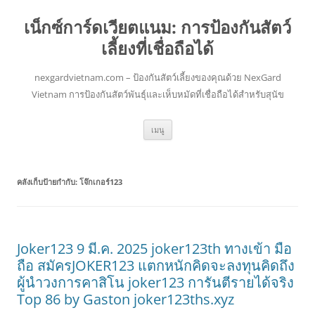
เน็กซ์การ์ดเวียตแนม: การป้องกันสัตว์
เลี้ยงที่เชื่อถือได้
nexgardvietnam.com – ป้องกันสัตว์เลี้ยงของคุณด้วย NexGard
Vietnam การป้องกันสัตว์พันธุ์และเห็บหมัดที่เชื่อถือได้สำหรับสุนัข
ข้าม
เมนู
ไป
ยัง
เนื้อหา
คลังเก็บป้ายกำกับ:
โจ๊กเกอร์123
Joker123 9 มี.ค. 2025 joker123th ทางเข้า มือ
ถือ สมัครJOKER123 แตกหนักคิดจะลงทุนคิดถึง
ผู้นำวงการคาสิโน joker123 การันตีรายได้จริง
Top 86 by Gaston joker123ths.xyz