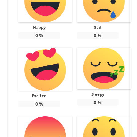
Happy
Sad
0
%
0
%
Sleepy
Excited
0
%
0
%