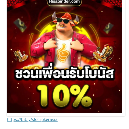
https://bit.ly/slot-jokerasia