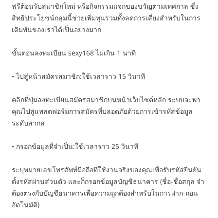
ฟรีต้อนรับสมาชิกใหม่ หรือกิจกรรมแจกของขวัญตามเทศกาล ซึ่ง
สิทธิประโยชน์กลุ่มนี้ช่วยเพิ่มทุนรวมทั้งลดการเสี่ยงสำหรับในการ
เดิมพันของเราได้เป็นอย่างมาก
ขั้นตอนลงทะเบียน sexy168 ไม่เกิน 1 นาที
• ไปสู่หน้าสมัครสมาชิก:ใช้เวลาราว 15 วินาที
คลิกที่ปุ่มลงทะเบียนสมัครสมาชิกบนหน้าเว็บไซต์หลัก ระบบจะพา
คุณไปสู่แพลตฟอร์มการสมัครที่ปลอดภัยด้วยการเข้ารหัสข้อมูล
ระดับสากล
• กรอกข้อมูลที่จำเป็น:ใช้เวลาราว 25 วินาที
ระบุหมายเลขโทรศัพท์มือถือที่ใช้งานจริงของคุณเพื่อรับรหัสยืนยัน
ตั้งรหัสผ่านส่วนตัว และก็กรอกข้อมูลบัญชีธนาคาร (ชื่อ-ชื่อสกุล จำ
ต้องตรงกับบัญชีธนาคารเพื่อความถูกต้องสำหรับในการฝาก-ถอน
อัตโนมัติ)