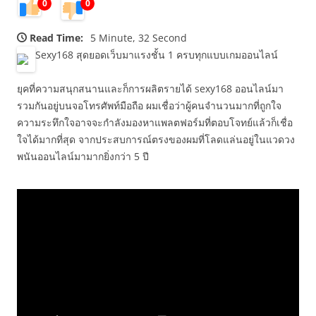
0
0
Read Time:
5 Minute, 32 Second
Sexy168 สุดยอดเว็บมาแรงชั้น 1 ครบทุกแบบเกมออนไลน์
ยุคที่ความสนุกสนานและก็การผลิตรายได้ sexy168 ออนไลน์มา
รวมกันอยู่บนจอโทรศัพท์มือถือ ผมเชื่อว่าผู้คนจำนวนมากที่ถูกใจ
ความระทึกใจอาจจะกำลังมองหาแพลตฟอร์มที่ตอบโจทย์แล้วก็เชื่อ
ใจได้มากที่สุด จากประสบการณ์ตรงของผมที่โลดแล่นอยู่ในแวดวง
พนันออนไลน์มามากยิ่งกว่า 5 ปี