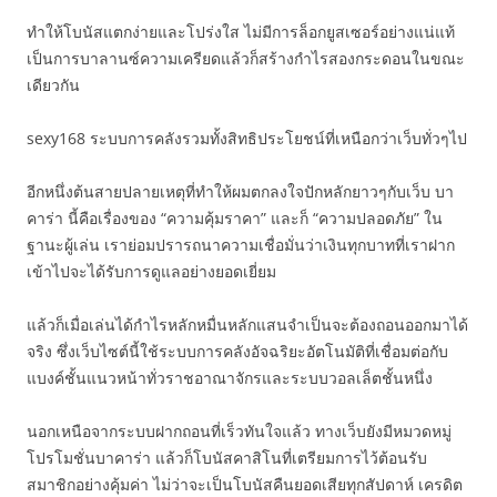
ทำให้โบนัสแตกง่ายและโปร่งใส ไม่มีการล็อกยูสเซอร์อย่างแน่แท้
เป็นการบาลานซ์ความเครียดแล้วก็สร้างกำไรสองกระดอนในขณะ
เดียวกัน
sexy168 ระบบการคลังรวมทั้งสิทธิประโยชน์ที่เหนือกว่าเว็บทั่วๆไป
อีกหนึ่งต้นสายปลายเหตุที่ทำให้ผมตกลงใจปักหลักยาวๆกับเว็บ บา
คาร่า นี้คือเรื่องของ “ความคุ้มราคา” และก็ “ความปลอดภัย” ใน
ฐานะผู้เล่น เราย่อมปรารถนาความเชื่อมั่นว่าเงินทุกบาทที่เราฝาก
เข้าไปจะได้รับการดูแลอย่างยอดเยี่ยม
แล้วก็เมื่อเล่นได้กำไรหลักหมื่นหลักแสนจำเป็นจะต้องถอนออกมาได้
จริง ซึ่งเว็บไซต์นี้ใช้ระบบการคลังอัจฉริยะอัตโนมัติที่เชื่อมต่อกับ
แบงค์ชั้นแนวหน้าทั่วราชอาณาจักรและระบบวอลเล็ตชั้นหนึ่ง
นอกเหนือจากระบบฝากถอนที่เร็วทันใจแล้ว ทางเว็บยังมีหมวดหมู่
โปรโมชั่นบาคาร่า แล้วก็โบนัสคาสิโนที่เตรียมการไว้ต้อนรับ
สมาชิกอย่างคุ้มค่า ไม่ว่าจะเป็นโบนัสคืนยอดเสียทุกสัปดาห์ เครดิต