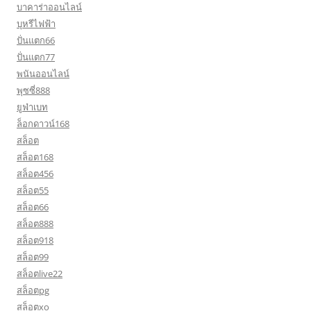
บาคาร่าออนไลน์
บุหรีไฟฟ้า
ปั่นแตก66
ปั่นแตก77
พนันออนไลน์
พุซซี่888
ยูฟ่าเบท
ล็อกดาวน์168
สล็อต
สล็อต168
สล็อต456
สล็อต55
สล็อต66
สล็อต888
สล็อต918
สล็อต99
สล็อตlive22
สล็อตpg
สล็อตxo