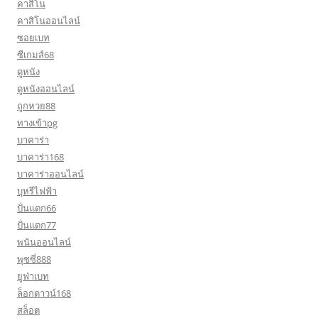
คาสิโน
คาสิโนออนไลน์
ซอยเบท
ซีเกมส์68
ดูหนัง
ดูหนังออนไลน์
ถูกหวย88
ทางเข้าpg
บาคาร่า
บาคาร่า168
บาคาร่าออนไลน์
บุหรีไฟฟ้า
ปั่นแตก66
ปั่นแตก77
พนันออนไลน์
พุซซี่888
ยูฟ่าเบท
ล็อกดาวน์168
สล็อต