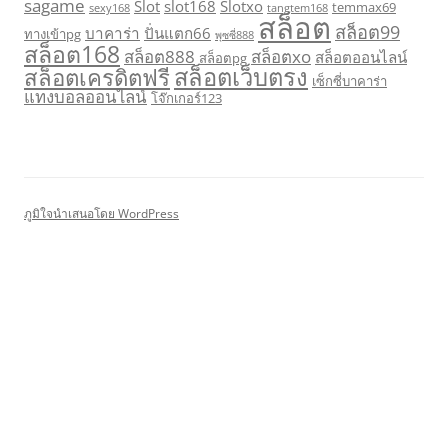
sagame
Slot
slot168
Slotxo
temmax69
sexy168
tangtem168
สล็อต
สล็อต99
บาคาร่า
ปั่นแตก66
ทางเข้าpg
พุซซี่888
สล็อต168
สล็อต888
สล็อตxo
สล็อตออนไลน์
สล็อตpg
สล็อตเว็บตรง
สล็อตเครดิตฟรี
เซ็กซี่บาคาร่า
แทงบอลออนไลน์
โจ๊กเกอร์123
ภูมิใจนำเสนอโดย WordPress