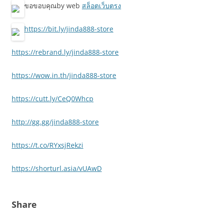
ขอขอบคุณby web
สล็อตเว็บตรง
https://bit.ly/jinda888-store
https://rebrand.ly/jinda888-store
https://wow.in.th/jinda888-store
https://cutt.ly/CeQ0Whcp
http://gg.gg/jinda888-store
https://t.co/RYxsjRekzi
https://shorturl.asia/vUAwD
Share