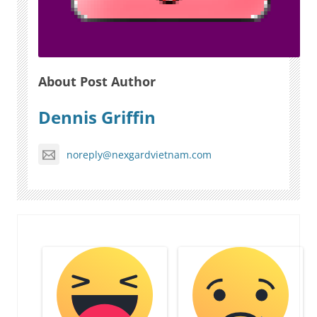
About Post Author
Dennis Griffin
noreply@nexgardvietnam.com