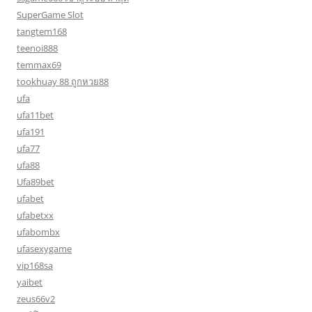
SuperGame Slot
tangtem168
teenoi888
temmax69
tookhuay 88 ถูกหวย88
ufa
ufa11bet
ufa191
ufa77
ufa88
Ufa89bet
ufabet
ufabetxx
ufabombx
ufasexygame
vip168sa
yaibet
zeus66v2