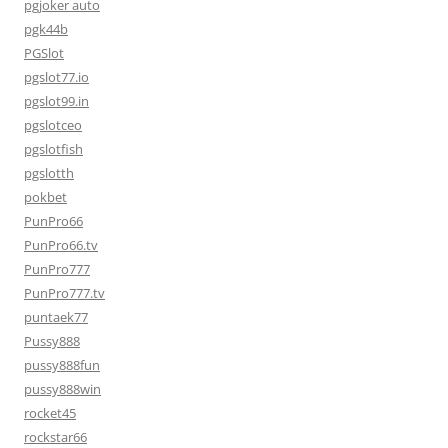
pgjoker auto
pgk44b
PGSlot
pgslot77.io
pgslot99.in
pgslotceo
pgslotfish
pgslotth
pokbet
PunPro66
PunPro66.tv
PunPro777
PunPro777.tv
puntaek77
Pussy888
pussy888fun
pussy888win
rocket45
rockstar66