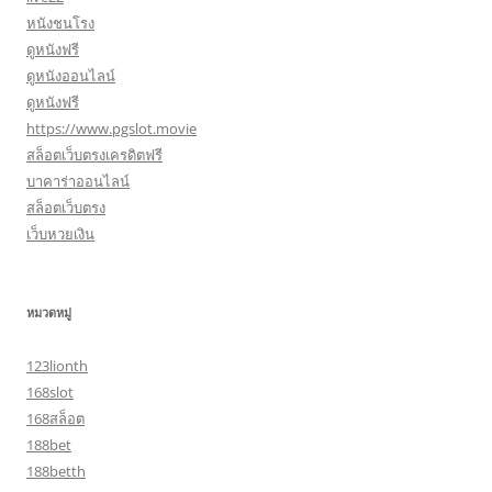
หนังชนโรง
ดูหนังฟรี
ดูหนังออนไลน์
ดูหนังฟรี
https://www.pgslot.movie
สล็อตเว็บตรงเครดิตฟรี
บาคาร่าออนไลน์
สล็อตเว็บตรง
เว็บหวยเงิน
หมวดหมู่
123lionth
168slot
168สล็อต
188bet
188betth