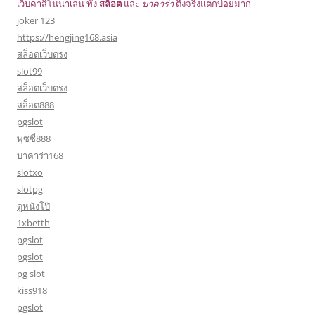
เว็บคาสิโนน่าเล่น ทั้ง
สล็อต
และ
บาคาร่า
ตึงจริงแตกบ่อยมาก
joker 123
https://hengjing168.asia
สล็อตเว็บตรง
slot99
สล็อตเว็บตรง
สล็อต888
pgslot
พุซซี่888
บาคาร่า168
slotxo
slotpg
ดูหนังโป๊
1xbetth
pgslot
pgslot
pg slot
kiss918
pgslot