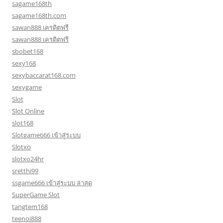
sagame168th
sagame168th.com
sawan888 เครดิตฟรี
sawan888 เครดิตฟรี
sbobet168
sexy168
sexybaccarat168.com
sexygame
Slot
Slot Online
slot168
Slotgame666 เข้าสู่ระบบ
Slotxo
slotxo24hr
sretthi99
ssgame666 เข้าสู่ระบบ ล่าสุด
SuperGame Slot
tangtem168
teenoi888