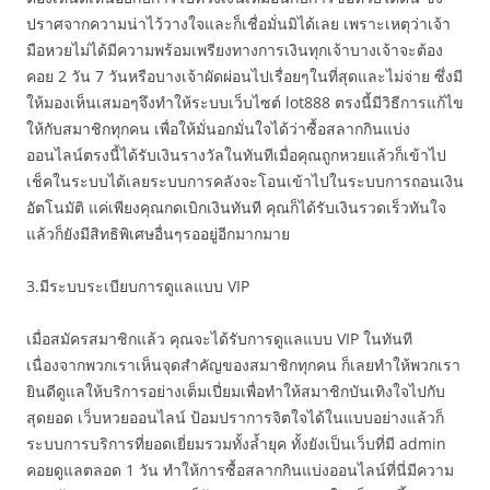
ปราศจากความน่าไว้วางใจและก็เชื่อมั่นมิได้เลย เพราะเหตุว่าเจ้า
มือหวยไม่ได้มีความพร้อมเพรียงทางการเงินทุกเจ้าบางเจ้าจะต้อง
คอย 2 วัน 7 วันหรือบางเจ้าผัดผ่อนไปเรื่อยๆในที่สุดและไม่จ่าย ซึ่งมี
ให้มองเห็นเสมอๆจึงทำให้ระบบเว็บไซต์ lot888 ตรงนี้มีวิธีการแก้ไข
ให้กับสมาชิกทุกคน เพื่อให้มั่นอกมั่นใจได้ว่าซื้อสลากกินแบ่ง
ออนไลน์ตรงนี้ได้รับเงินรางวัลในทันทีเมื่อคุณถูกหวยแล้วก็เข้าไป
เช็คในระบบได้เลยระบบการคลังจะโอนเข้าไปในระบบการถอนเงิน
อัตโนมัติ แค่เพียงคุณกดเบิกเงินทันที คุณก็ได้รับเงินรวดเร็วทันใจ
แล้วก็ยังมีสิทธิพิเศษอื่นๆรออยู่อีกมากมาย
3.มีระบบระเบียบการดูแลแบบ VIP
เมื่อสมัครสมาชิกแล้ว คุณจะได้รับการดูแลแบบ VIP ในทันที
เนื่องจากพวกเราเห็นจุดสำคัญของสมาชิกทุกคน ก็เลยทำให้พวกเรา
ยินดีดูแลให้บริการอย่างเต็มเปี่ยมเพื่อทำให้สมาชิกบันเทิงใจไปกับ
สุดยอด เว็บหวยออนไลน์ ป้อมปราการจิตใจได้ในแบบอย่างแล้วก็
ระบบการบริการที่ยอดเยี่ยมรวมทั้งล้ำยุค ทั้งยังเป็นเว็บที่มี admin
คอยดูแลตลอด 1 วัน ทำให้การซื้อสลากกินแบ่งออนไลน์ที่นี่มีความ