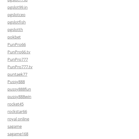
pgslot99.in
pgslotceo
pgslotfish
pgslotth
pokbet
PunPro66
PunPro66.tv
PunPro777
PunPro777.tv
puntaek77
Pussy888
pussy888fun
pussy888win
rocket45
rockstar66
royal online
sagame
sagame168