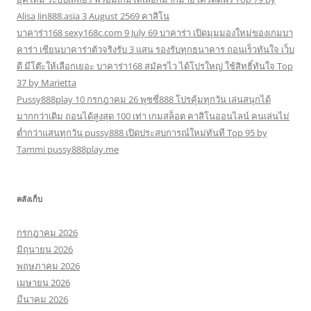
Alisa Jin888.asia 3 August 2569 คาสิโน
บาคาร่า168 sexy168c.com 9 July 69 บาคาร่า เปิดมุมมองใหม่ของเกมบา
คาร่า เซียนบาคาร่าตัวจริงรับ 3 แสน รองรับทุกธนาคาร ถอนเร็วทันใจ เว็บ
ดี มีโต๊ะให้เลือกเยอะ บาคาร่า168 สมัครไว ได้โปรใหญ่ ใช้สิทธิ์ทันใจ Top
37 by Marietta
Pussy888play 10 กรกฎาคม 26 พุซซี่888 โปรคุ้มทุกวัน เล่นสนุกได้
มากกว่าเดิม ถอนได้สูงสุด 100 เท่า เกมสล็อต คาสิโนออนไลน์ คนเล่นไม่
ต่ำกว่าแสนทุกวัน pussy888 เปิดประสบการณ์ใหม่ทันที Top 95 by
Tammi pussy888play.me
คลังเก็บ
กรกฎาคม 2026
มิถุนายน 2026
พฤษภาคม 2026
เมษายน 2026
มีนาคม 2026