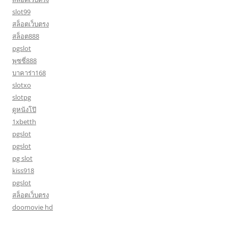
slot99
สล็อตเว็บตรง
สล็อต888
pgslot
พุซซี่888
บาคาร่า168
slotxo
slotpg
ดูหนังโป๊
1xbetth
pgslot
pgslot
pg slot
kiss918
pgslot
สล็อตเว็บตรง
doomovie hd