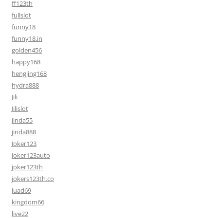
ff123th
fullslot
funny18
funny18.in
golden456
happy168
hengjing168
hydra888
Jili
Jilislot
jinda55
jinda888
Joker123
joker123auto
joker123th
jokers123th.co
juad69
kingdom66
live22