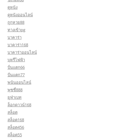
ดูหนัง
ดูหนังออนไลน์
ถูกหวย88
ทางเข้าpg
บาคาร่า
บาคาร่า168
บาคาร่าออนไลน์
บุหรีไฟฟ้า
ปั่นแตก66
ปั่นแตก77
พนันออนไลน์
พุซซี่888
ยูฟ่าเบท
ล็อกดาวน์168
สล็อต
สล็อต168
สล็อต456
สล็อต55