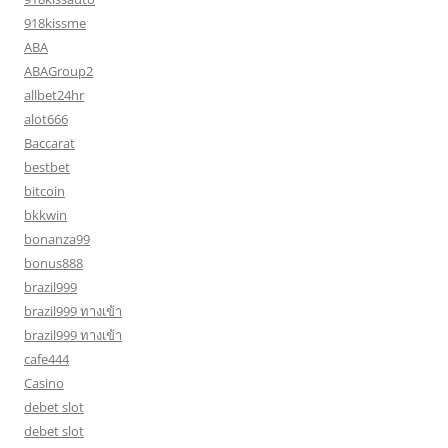
918kissme
ABA
ABAGroup2
allbet24hr
alot666
Baccarat
bestbet
bitcoin
bkkwin
bonanza99
bonus888
brazil999
brazil999 ทางเข้า
brazil999 ทางเข้า
cafe444
Casino
debet slot
debet slot