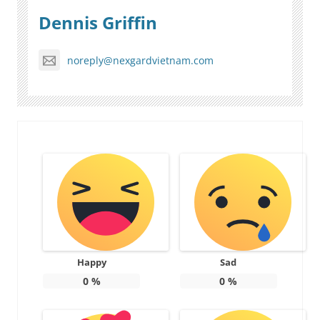
Dennis Griffin
noreply@nexgardvietnam.com
Happy
Sad
0
%
0
%