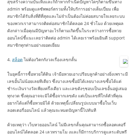
สุขสร้างความบันเทิงและก็ถ้าหากกำเนิดปัญหาใดๆก็ตามขึ้นทาง
admin พร้อมดูแลซัพพอร์ตรวมทั้งให้บริการอย่างเต็มเปี่ยม เพื่อ
สมาชิกได้รับสิ่งที่ดีที่สุดและไม่จำเป็นต้องไม่ค่อยสบายใจเลยระบบ
ของพวกเราสามารถติดต่อสมาชิกได้ตลอด 24 ชั่วโมง ด้วยเหตุผล
ดังกล่าวเมื่อคุณมีปัญหาอะไรก็ตามเกิดขึ้นในระหว่างการซื้อหวย
ออนไลน์ชี้แนะเลยว่าติดต่อ admin ได้เลยเราพร้อมยินดี support
สมาชิกทุกท่านอย่างยอดเยี่ยม
4.
สล็อต
ไม่ต้องวิตกกังวลเรื่องเลขกลั้น
ในยุคนี้การซื้อหวยใต้ดิน เจ้ามือหวยเอาเปรียบลูกค้าอย่างยิ่งเพราะมี
เลขอั้นไม่น้อยเลยทีเดียว ซึ่งบางเลขซื้อมิได้เลยบางเลขซื้อได้แต่
ชำระเงินรางวัลเพียงครึ่งเดียว และเลขดังๆชอบเป็นเลขอั้นอยู่เสมอ
ทุกงวด ซึ่งคุณอาจจะมิได้ซื้อจากเลขดัง แต่เป็นเลขที่ใกล้ตัวที่คุณ
อยากได้แต่ก็ซื้อหวยมิได้ ด้วยเหตุนี้เปลี่ยนรูปแบบมาซื้อในเว็บ
ลอตเตอรี่ออนไลน์ แล้วคุณจะหมดปัญหานี้ไปทันที
ด้วยเหตุว่า เว็บหวยออนไลน์ ไม่มีเลขกลั้นคุณสามารถซื้อลอตเตอรี่
ออนไลน์ได้ตลอด 24 เลวทรามโม งและก็มีการบริการดูแลระดับพรี