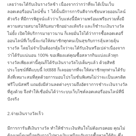
เลยว่าจะได้รับเงินรางวัลช้า เนื่องจากว่ากว่าที่จะได้เป็นเว็บ
ลอตเตอรี่ออนไลน์ชั้น 1 ได้นั้นมีการการันตีจากเซียนหวยออนไลน์
ตัวจริง ที่มีการพิสูจน์แล้วว่าเว็บแห่งนี้มีความพร้อมเพรียงรวมทั้งมี
ความสบายสบายให้กับสมาชิกอย่างแท้จริง และก็ชำระเงินรางวัล
ไม่ยั้ง เปิดให้บริการมายาวนาน ก็เลยมั่นใจได้ว่าการซื้อลอตเตอรี่
ออนไลน์ที่เว็บนี้จะก่อให้สมาชิกทุกคนเป็นสุขกับการลุ้นหวยลุ้น
รางวัล โดยไม่จำเป็นต้องกลุ้มใจว่าจะได้รับเงินหรือเปล่าเนื่องจาก
ว่าได้รับแน่นอน 100% ขอเพียงแต่คุณซื้อสลากกินแบ่งแล้วทุก
รางวัลเพียงเท่านี้คุณก็ได้รับเงินรางวัลไปเต็มๆแล้ว ด้วยสิทธิ
ประโยชน์ที่ดีแบบนี้ lot888 ก็เลยอยากที่จะให้สมาชิกทุกท่านได้รับ
สิ่งที่เหมาะสมที่สุดด้วยการมอบโปรโมชั่นพิเศษไม่ว่าจะเป็นเครดิต
ฟรีโบนัสฟรี แถมยังมีส่วนลดต่างๆรวมถึงอัตราการชำระเงินรางวัล
ที่สูงด้วย จึงทำให้เชื่อมั่นได้ว่าระบบเว็บไซต์ลอตเตอรี่ออนไลน์ที่นี่
ปังจริง
2.จ่ายเงินรางวัลเร็ว
มีการการันตีเงินรางวัล ทำให้ชำระเงินทันใจไม่ต้องรอคอย คุณไม่
ต้องเหน็ดเหนื่อยกับการไปทวงเงินเหมือนกับการซื้อหวยใต้ดิน ซึ่ง