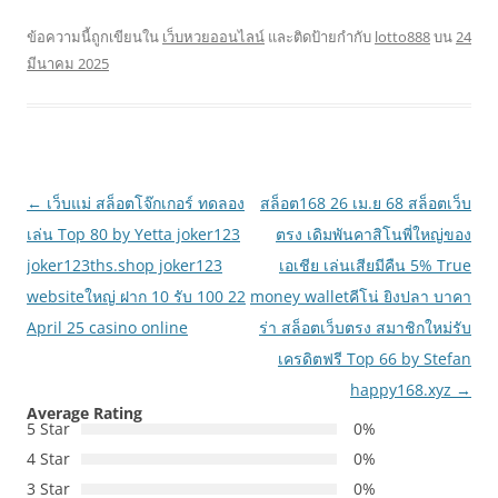
ข้อความนี้ถูกเขียนใน
เว็บหวยออนไลน์
และติดป้ายกำกับ
lotto888
บน
24
มีนาคม 2025
เมนู
←
เว็บแม่ สล็อตโจ๊กเกอร์ ทดลอง
สล็อต168 26 เม.ย 68 สล็อตเว็บ
นำทาง
เล่น Top 80 by Yetta joker123
ตรง เดิมพันคาสิโนพี่ใหญ่ของ
เรื่อง
joker123ths.shop joker123
เอเชีย เล่นเสียมีคืน 5% True
websiteใหญ่ ฝาก 10 รับ 100 22
money walletคีโน่ ยิงปลา บาคา
April 25 casino online
ร่า สล็อตเว็บตรง สมาชิกใหม่รับ
เครดิตฟรี Top 66 by Stefan
happy168.xyz
→
Average Rating
5 Star
0%
4 Star
0%
3 Star
0%