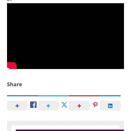
Share