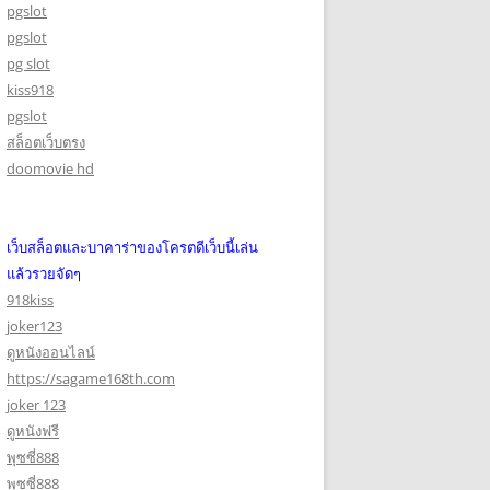
pgslot
pgslot
pg slot
kiss918
pgslot
สล็อตเว็บตรง
doomovie hd
เว็บสล็อตและบาคาร่าของโครตดีเว็บนี้เล่น
แล้วรวยจัดๆ
918kiss
joker123
ดูหนังออนไลน์
https://sagame168th.com
joker 123
ดูหนังฟรี
พุซซี่888
พุซซี่888