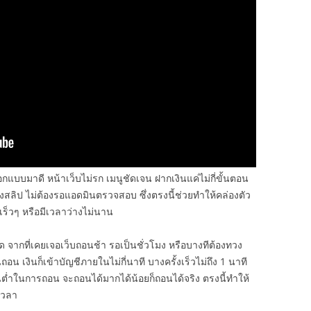
แบบมาดี หน้าเว็บไม่รก เมนูชัดเจน ฝากเงินแค่ไม่กี่ขั้นตอน
้งสลิป ไม่ต้องรอแอดมินตรวจสอบ ซึ่งตรงนี้ช่วยทำให้คล่องตัว
ร็วๆ หรือมีเวลาว่างไม่นาน
่สุด จากที่เคยเจอเว็บถอนช้า รอเป็นชั่วโมง หรือบางทีต้องทวง
ถอน เงินก็เข้าบัญชีภายในไม่กี่นาที บางครั้งเร็วไม่ถึง 1 นาที
ั้นต่ำในการถอน จะถอนได้มากได้น้อยก็ถอนได้จริง ตรงนี้ทำให้
งเวลา