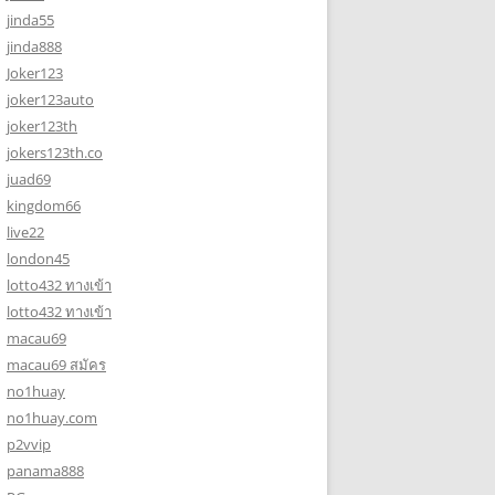
jinda55
jinda888
Joker123
joker123auto
joker123th
jokers123th.co
juad69
kingdom66
live22
london45
lotto432 ทางเข้า
lotto432 ทางเข้า
macau69
macau69 สมัคร
no1huay
no1huay.com
p2vvip
panama888