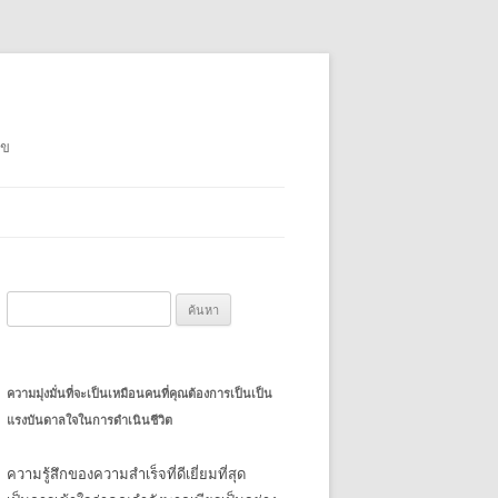
ัข
ค้นหา
สำหรับ:
ความมุ่งมั่นที่จะเป็นเหมือนคนที่คุณต้องการเป็นเป็น
แรงบันดาลใจในการดำเนินชีวิต
ความรู้สึกของความสำเร็จที่ดีเยี่ยมที่สุด