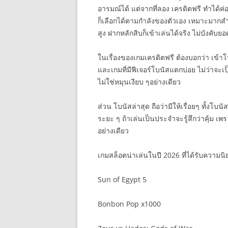
อารมณ์ได้ แต่จากที่ลอง เครดิตฟรี ทำได้ค่อน
ก็เลือกได้ตามกำลังของตัวเอง เหมาะมากสำ
สูง ฝากหลักสิบก็เข้าเล่นได้จริง ไม่บังคับยอด 
ในเรื่องของเกมเครดิตฟรี ต้องบอกว่า เข้า
และเกมที่มีฟีเจอร์โบนัสแตกบ่อย ไม่ว่าจะเ
ไม่ใช่หมุนเงียบ ๆอย่างเดียว
ส่วน โบนัสล่าสุด ถือว่ามีให้เรื่อยๆ ทั้ง
ระยะ ๆ ถ้าเล่นเป็นประจำจะรู้สึกว่าคุ้ม เพร
อย่างเดียว
เกมสล็อตน่าเล่นในปี 2026 ที่ได้รับความนิ
Sun of Egypt 5
Bonbon Pop x1000