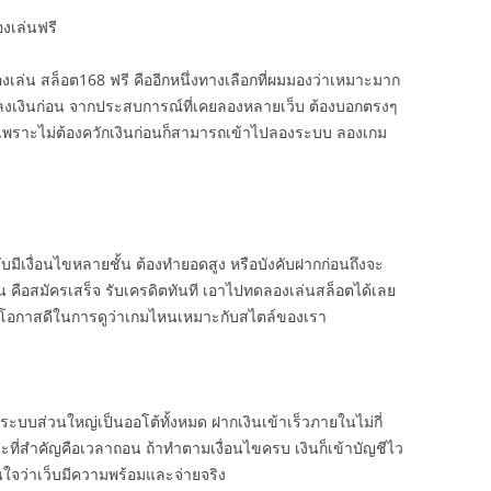
องเล่นฟรี
งเล่น สล็อต168 ฟรี คืออีกหนึ่งทางเลือกที่ผมมองว่าเหมาะมาก
งลงเงินก่อน จากประสบการณ์ที่เคยลองหลายเว็บ ต้องบอกตรงๆ
อะ เพราะไม่ต้องควักเงินก่อนก็สามารถเข้าไปลองระบบ ลองเกม
บมีเงื่อนไขหลายชั้น ต้องทำยอดสูง หรือบังคับฝากก่อนถึงจะ
จน คือสมัครเสร็จ รับเครดิตทันที เอาไปทดลองเล่นสล็อตได้เลย
็นโอกาสดีในการดูว่าเกมไหนเหมาะกับสไตล์ของเรา
 ระบบส่วนใหญ่เป็นออโต้ทั้งหมด ฝากเงินเข้าเร็วภายในไม่กี่
ละที่สำคัญคือเวลาถอน ถ้าทำตามเงื่อนไขครบ เงินก็เข้าบัญชีไว
ั่นใจว่าเว็บมีความพร้อมและจ่ายจริง