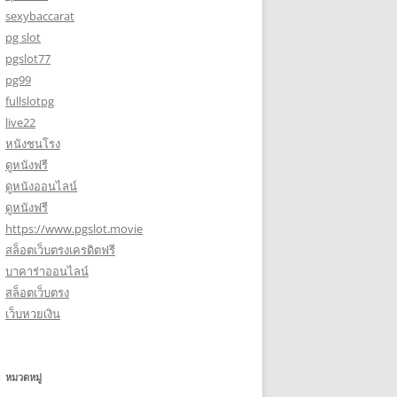
sexybaccarat
pg slot
pgslot77
pg99
fullslotpg
live22
หนังชนโรง
ดูหนังฟรี
ดูหนังออนไลน์
ดูหนังฟรี
https://www.pgslot.movie
สล็อตเว็บตรงเครดิตฟรี
บาคาร่าออนไลน์
สล็อตเว็บตรง
เว็บหวยเงิน
หมวดหมู่