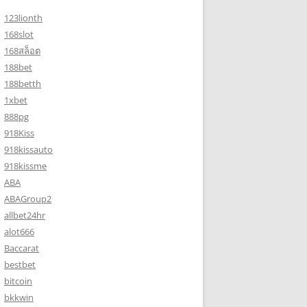
123lionth
168slot
168สล็อต
188bet
188betth
1xbet
888pg
918Kiss
918kissauto
918kissme
ABA
ABAGroup2
allbet24hr
alot666
Baccarat
bestbet
bitcoin
bkkwin