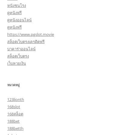
หนังชนโรง
ดูหนังฟรี
ดูหนังออนไลน์
ดูหนังฟรี
https://www.pgslot.movie
สล็อตเว็บตรงเครดิตฟรี
บาคาร่าออนไลน์
สล็อตเว็บตรง
เว็บหวยเงิน
หมวดหมู่
123lionth
168slot
168สล็อต
188bet
188betth