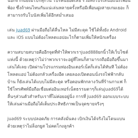
นอกจากนี้ยังมีโปรทุกวัน โปรคืนยอดเสีย รวมทั้งโปรเสนอแนะเพื่อน
พ้อง ซึ่งถ้าคนไหนกันแน่เล่นหลายครั้งหรือมีเพื่อนฝูงสายเกมเยอะ ก็
สามารถรับโบนัสเพิ่มได้อีกสม่ำเสมอ
เล่น
juad69
ผ่านมือถือได้ลื่นไหล ไม่มีสะดุด ใช้ได้ทั้งยัง Android
และ iOS แบบไม่ต้องโหลดแอปอะไรก็ตามเพิ่มให้หนักเครื่อง
ความสบายสบายคืออีกจุดที่ทำให้พวกเราjuad888ยกนิ้วให้เว็บไซต์
แห่งนี้ ด้วยเหตุว่าไม่ว่าพวกเราจะอยู่ที่ไหนก็สามารถถือมือถือขึ้นมา
เล่นได้เลย เปิดผ่านโปรแกรมท่องอินเตอร์เน็ตก็เล่นได้ทันที ไม่ต้อง
โหลดแอป ไม่ต้องกลัวเครื่องอืด เคยลองเปิดตอนนั่งรถไฟฟ้ากลับ
บ้าน ก็ยังเล่นได้แบบไม่มีสะดุด หรือตอนพักกลางวันที่ร้านกาแฟ ก็
ใช้โทรศัพท์มือถือเชื่อมต่ออินเทอร์เน็ตธรรมดาๆก็เล่นjuad69ได้
ลื่นๆส่วนตัวสำหรับเราที่ไม่ค่อยอยู่นิ่ง การที่ juad69 ออกแบบระบบ
ให้เล่นผ่านมือถือได้เต็มประสิทธิภาพเป็นจุดขายจริงๆ
juad69 ระบบปลอดภัย การคลังมั่นคง เบิกเงินได้จริงไม่โดนแบน
ด้วยเหตุว่าไม่ล็อกยูส ไม่คดโกงลูกค้า