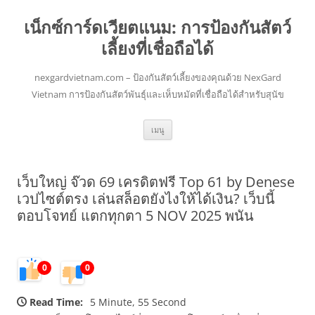
เน็กซ์การ์ดเวียตแนม: การป้องกันสัตว์
เลี้ยงที่เชื่อถือได้
nexgardvietnam.com – ป้องกันสัตว์เลี้ยงของคุณด้วย NexGard
Vietnam การป้องกันสัตว์พันธุ์และเห็บหมัดที่เชื่อถือได้สำหรับสุนัข
ข้าม
เมนู
ไป
ยัง
เนื้อหา
เว็บใหญ่ จ๊วด 69 เครดิตฟรี Top 61 by Denese
เวปไซต์ตรง เล่นสล็อตยังไงให้ได้เงิน? เว็บนี้
ตอบโจทย์ แตกทุกตา 5 NOV 2025 พนัน
0
0
Read Time:
5 Minute, 55 Second