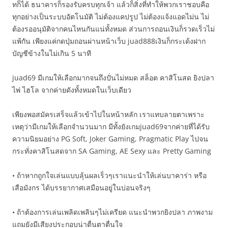
ทก็ได้ ธนาคารก็รองรับครบทุกเจ้า แล้วก็สิ่งที่ทำให้พวกเราชอบคือ
ทุกอย่างเป็นระบบอัตโนมัติ ไม่ต้องแคปรูป ไม่ต้องแจ้งแอดไม่น ไม่
ต้องรออนุมัติจากคนไหนกันแน่ทั้งหมด ส่วนการถอนเงินก็รวดเร็วไม่
แพ้กัน เพียงแค่กดปุ่มถอนผ่านหน้าเว็บ juad888เงินก็กระเด้งฝาก
บัญชีข้างในไม่เกิน 5 นาที
juad69 มีเกมให้เลือกมากจนถึงปั่นไม่หมด สล็อต คาสิโนสด ยิงปลา
ไพ่ ไฮโล จากค่ายดังทั้งหมดในเว็บเดียว
เพียงพอสมัครเสร็จแล้วเข้าไปในหน้าหลัก เราแทบลายตาเพราะ
เหตุว่ามีเกมให้เลือกจำนวนมาก มีทั้งยังเกมjuad69จากค่ายที่ได้รับ
ความนิยมอย่าง PG Soft, Joker Gaming, Pragmatic Play ไปจน
กระทั่งคาสิโนสดจาก SA Gaming, AE Sexy และ Pretty Gaming
• ถ้าหากถูกใจเล่นแบบลุ้นผลเร็วๆเราแนะนำให้เล่นบาคาร่า หรือ
เสือมังกร ได้บรรยากาศเสมือนอยู่ในบ่อนจริงๆ
• ถ้าต้องการเล่นเพลิดเพลินๆไม่เครียด แนะนำพวกยิงปลา ภาพงาม
แถมยังมีเสียงประกอบน่าตื่นตาตื่นใจ