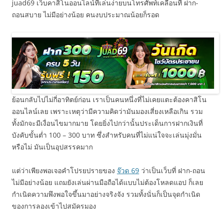
juad69 เว็บคาสิโนออนไลน์ที่เล่นง่ายบนโทรศัพท์เคลื่อนที่ ฝาก-
ถอนสบาย ไม่มีอย่างน้อย คนงบประมาณน้อยก็รอด
ย้อนกลับไปไม่กี่อาทิตย์ก่อน เราเป็นคนหนึ่งที่ไม่เคยแตะต้องคาสิโน
ออนไลน์เลย เพราะเหตุว่ามีความคิดว่ามันมองเสี่ยงเหลือเกิน รวม
ทั้งมักจะมีเงื่อนไขมากมาย โดยยิ่งไปกว่านั้นประเด็นการฝากเงินที่
บังคับขั้นต่ำ 100 – 300 บาท ซึ่งสำหรับคนที่ไม่แน่ใจจะเล่นมุ่งมั่น
หรือไม่ มันเป็นอุปสรรคมาก
แต่ว่าเพียงพอเจอคำโปรยปรายของ
จ๊วด 69
ว่าเป็นเว็บที่ ฝาก-ถอน
ไม่มีอย่างน้อย แถมยังเล่นผ่านมือถือได้แบบไม่ต้องโหลดแอป ก็เลย
กำเนิดความพึงพอใจขึ้นมาอย่างจริงจัง รวมทั้งนั่นก็เป็นจุดกำเนิด
ของการลองเข้าไปสมัครมอง