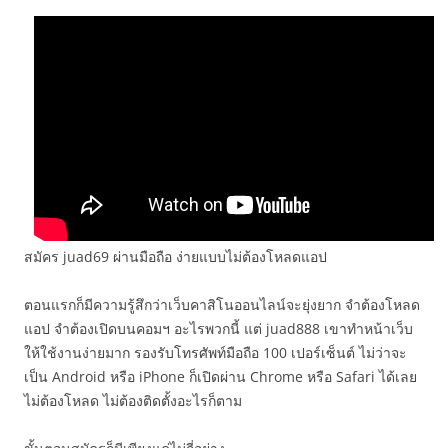
สมัคร juad69 ผ่านมือถือ ง่ายแบบไม่ต้องโหลดแอป
ตอนแรกก็มีความรู้สึกว่าเว็บคาสิโนออนไลน์จะยุ่งยาก จำต้องโหลด
แอป จำต้องเปิดบนคอมฯ อะไรพวกนี้ แต่ juad888 เขาทำหน้าเว็บ
ให้ใช้งานง่ายมาก รองรับโทรศัพท์มือถือ 100 เปอร์เซ็นต์ ไม่ว่าจะ
เป็น Android หรือ iPhone ก็เปิดผ่าน Chrome หรือ Safari ได้เลย
ไม่ต้องโหลด ไม่ต้องติดตั้งอะไรก็ตาม