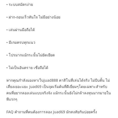
• ระบบสมัครง่าย
• ฝาก-ถอนเร็วทันใจ ไม่มีอย่างน้อย
• เล่นผ่านมือถือได้
• มีเกมครบทุกแนว
• โปรมากแม้กระนั้นไม่ยัดเยียด
• ไม่เป็นอันตราย เชื่อถือได้
หากคุณกำลังมองหาเว็บjuad888 คาสิโนที่เล่นได้จริง ไม่บีบคั้น ไม่
เสี่ยงเยอะแยะ juad69 เป็นจุดเริ่มต้นที่ดีเยี่ยมๆโดยเฉพาะสำหรับ
คนที่อยากลองเล่นแบบจริงจัง แม้กระนั้นยังไม่กล้าลงทุนมากมายใน
ทีแรกๆ
FAQ คำถามที่คนต้องการลอง juad69 มักสงสัยกันบ่อยครั้ง