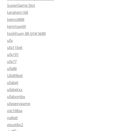
SuperGame Slot
tangtem168
teenoi888
temmax69
tookhuay 88 ถูกหวย88
ufa
ufa11bet
ufa191
ufa77
ufa88
Ufa89bet
ufabet
ufabetxx
ufabombx
ufasexygame
vip168sa
yaibet
zeus66v2