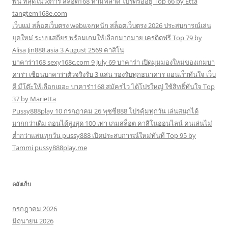
พัน ที่สุดในวงการ สล็อต168 ห้ามพลาด โปรดีรออยู่ Top 66 by Etta
tangtem168e.com
เว็บแม่ สล็อตเว็บตรง webแจกหนัก สล็อตเว็บตรง 2026 ประสบการณ์เล่น
ยุคใหม่ ระบบเสถียร พร้อมเกมให้เลือกมากมาย เครดิตฟรี Top 79 by
Alisa Jin888.asia 3 August 2569 คาสิโน
บาคาร่า168 sexy168c.com 9 July 69 บาคาร่า เปิดมุมมองใหม่ของเกมบา
คาร่า เซียนบาคาร่าตัวจริงรับ 3 แสน รองรับทุกธนาคาร ถอนเร็วทันใจ เว็บ
ดี มีโต๊ะให้เลือกเยอะ บาคาร่า168 สมัครไว ได้โปรใหญ่ ใช้สิทธิ์ทันใจ Top
37 by Marietta
Pussy888play 10 กรกฎาคม 26 พุซซี่888 โปรคุ้มทุกวัน เล่นสนุกได้
มากกว่าเดิม ถอนได้สูงสุด 100 เท่า เกมสล็อต คาสิโนออนไลน์ คนเล่นไม่
ต่ำกว่าแสนทุกวัน pussy888 เปิดประสบการณ์ใหม่ทันที Top 95 by
Tammi pussy888play.me
คลังเก็บ
กรกฎาคม 2026
มิถุนายน 2026