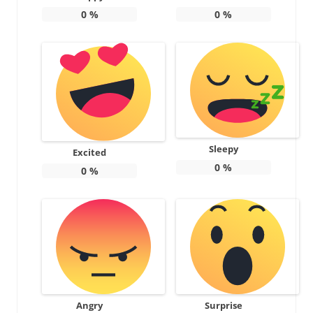
0
%
0
%
Sleepy
Excited
0
%
0
%
Angry
Surprise