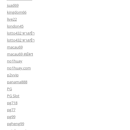
juad69
kingdom66
live22
london45
lotto432 ทางเข้า
lotto432 ทางเข้า
macau69
macau69 สมัคร
no1huay
no1huay.com
p2vvip
panama888
PG
PG Slot
pg718
pg77
pg99
pgheng99