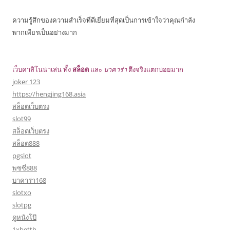
ความรู้สึกของความสำเร็จที่ดีเยี่ยมที่สุดเป็นการเข้าใจว่าคุณกำลัง
พากเพียรเป็นอย่างมาก
เว็บคาสิโนน่าเล่น ทั้ง
สล็อต
และ
บาคาร่า
ตึงจริงแตกบ่อยมาก
joker 123
https://hengjing168.asia
สล็อตเว็บตรง
slot99
สล็อตเว็บตรง
สล็อต888
pgslot
พุซซี่888
บาคาร่า168
slotxo
slotpg
ดูหนังโป๊
1xbetth