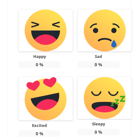
Happy
Sad
0
%
0
%
Sleepy
Excited
0
%
0
%