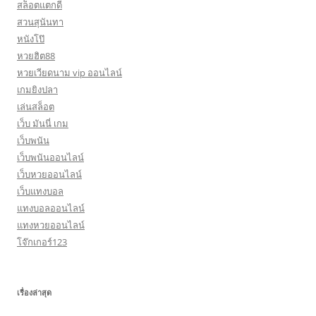
สล็อตแตกดี
สวนสุนันทา
หนังโป๊
หวยฮิต88
หวยเวียดนาม vip ออนไลน์
เกมยิงปลา
เล่นสล็อต
เว็บ มันนี่ เกม
เว็บพนัน
เว็บพนันออนไลน์
เว็บหวยออนไลน์
เว็บแทงบอล
แทงบอลออนไลน์
แทงหวยออนไลน์
โจ๊กเกอร์123
เรื่องล่าสุด