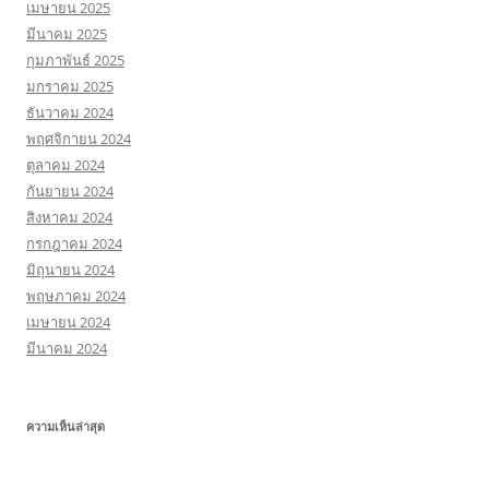
เมษายน 2025
มีนาคม 2025
กุมภาพันธ์ 2025
มกราคม 2025
ธันวาคม 2024
พฤศจิกายน 2024
ตุลาคม 2024
กันยายน 2024
สิงหาคม 2024
กรกฎาคม 2024
มิถุนายน 2024
พฤษภาคม 2024
เมษายน 2024
มีนาคม 2024
ความเห็นล่าสุด