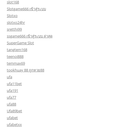
slot168
Slotgame666 เข้าสู่ระบบ
Slotxo
slotxo24hr
sretthi99
ssgame666 เข้าสู่ระบบ ล่าสุด
SuperGame Slot
tangtem168
teenoi888
temmax69
tookhuay 88 ถูกหวย88
ufa
ufa11bet
ufa191
ufa77
ufa88
Ufa89bet
ufabet
ufabetxx