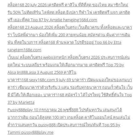
สล็อต168 20 July 2026 เครดิตฟรี คาสิโน ที่ดีที่สุด ของไทย สมาชิกใหม่
รับ 50% ไม่ติดเทิร์น ไลฟ์สด สล็อต ยิงปลา กีฬา ไพ่ เครดิตฟรี แจก เครดิต
ฟรี เยอะที่สุด Top 87 by Amelie hengjing168d.com
สล็อต168 23 August 2026 สล็อตเว็บตรง เว็บเดียวครบ ทั้งสล็อตและบาคา
ร่า โบนัสพี่ฝากมา น้องให้เพิ่ม 200 สายทุนน้อย สมัครด่วน คุ้มค่าการเดิม
พัน ที่สุดในวงการ สล็อต168 ห้ามพลาด โปรดีรออยู่ Top 66 by Etta
tangtem168e.com
เว็บแม่ สล็อตเว็บตรง webแจกหนัก สล็อตเว็บตรง 2026 ประสบการณ์เล่น
ยุคใหม่ ระบบเสถียร พร้อมเกมให้เลือกมากมาย เครดิตฟรี Top 79 by
Alisa Jin888.asia 3 August 2569 คาสิโน
บาคาร่า168 sexy168c.com 9 July 69 บาคาร่า เปิดมุมมองใหม่ของเกมบา
คาร่า เซียนบาคาร่าตัวจริงรับ 3 แสน รองรับทุกธนาคาร ถอนเร็วทันใจ เว็บ
ดี มีโต๊ะให้เลือกเยอะ บาคาร่า168 สมัครไว ได้โปรใหญ่ ใช้สิทธิ์ทันใจ Top
37 by Marietta
Pussy888play 10 กรกฎาคม 26 พุซซี่888 โปรคุ้มทุกวัน เล่นสนุกได้
มากกว่าเดิม ถอนได้สูงสุด 100 เท่า เกมสล็อต คาสิโนออนไลน์ คนเล่นไม่
ต่ำกว่าแสนทุกวัน pussy888 เปิดประสบการณ์ใหม่ทันที Top 95 by
Tammi pussy888play.me