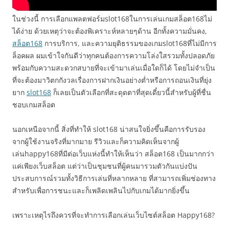
ในช่วงนี้ การเลือกแพลตฟอร์มslot168ในการเล่นเกมสล็อต168ไม่
ได้ง่าย ด้วยเหตุว่าจะต้องพิเคราะห์หลายๆด้าน อีกทั้งความมั่นคง,
สล็อต168
การบริการ, และความยุติธรรมของเกมslot168ที่ไม่มีการ
ล็อคผล ผมเข้าใจกันดีว่าทุกคนต้องการความโล่งใสรวมทั้งปลอดภัย
พร้อมกับความสะดวกสบายที่จะเข้ามาเล่นเมื่อใดก็ได้ โดยไม่จำเป็น
ที่จะต้องมาวิตกกังวลเรื่องการฝากเงินอย่างต่ำหรือการถอนเงินที่ยุ่ง
ยาก
slot168
ก็เลยเป็นตัวเลือกที่สะดุดตาที่สุดเดี๋ยวนี้สำหรับผู้ที่ชื่น
ชอบเกมสล็อต
นอกเหนือจากนี้ สิ่งที่ทำให้ slot168 น่าสนใจยิ่งขึ้นคือการรับรอง
จากผู้ใช้งานจริงที่มากมาย รีวิวและก็ความคิดเห็นจากผู้
เล่นhappy168ที่มีต่อเว็บแห่งนี้ทำให้เห็นว่า สล็อต168 เป็นมากกว่า
แค่เพียงเว็บสล็อต แต่ว่าเป็นชุมชนที่ผู้คนมารวมตัวกันแบ่งปัน
ประสบการณ์รวมทั้งวิธีการเล่นที่หลากหลาย ที่สามารถเพิ่มช่องทาง
สำหรับเพื่อการชนะและก็เพลิดเพลินไปกับเกมได้มากยิ่งขึ้น
เพราะเหตุไรถึงควรที่จะทำการเลือกเล่นเว็บไซต์สล็อต Happy168?