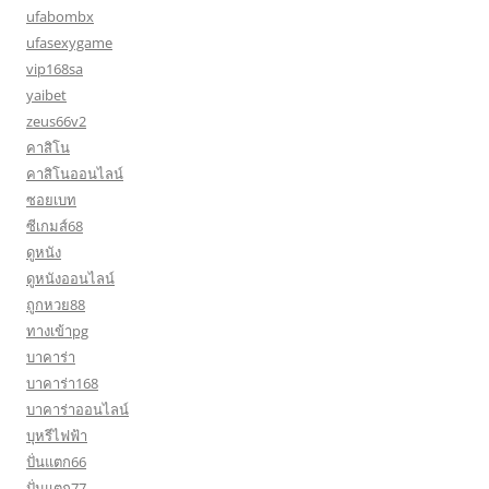
ufabombx
ufasexygame
vip168sa
yaibet
zeus66v2
คาสิโน
คาสิโนออนไลน์
ซอยเบท
ซีเกมส์68
ดูหนัง
ดูหนังออนไลน์
ถูกหวย88
ทางเข้าpg
บาคาร่า
บาคาร่า168
บาคาร่าออนไลน์
บุหรีไฟฟ้า
ปั่นแตก66
ปั่นแตก77