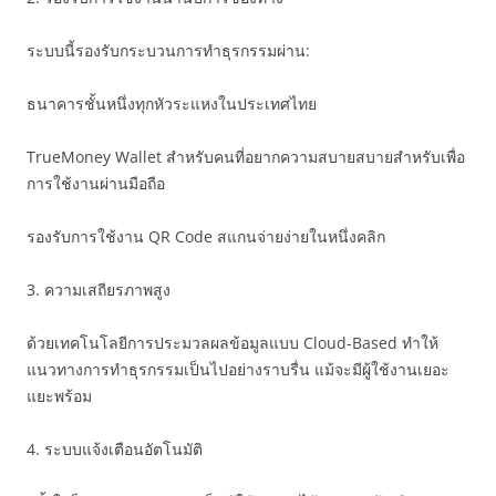
ระบบนี้รองรับกระบวนการทำธุรกรรมผ่าน:
ธนาคารชั้นหนึ่งทุกหัวระแหงในประเทศไทย
TrueMoney Wallet สำหรับคนที่อยากความสบายสบายสำหรับเพื่อ
การใช้งานผ่านมือถือ
รองรับการใช้งาน QR Code สแกนจ่ายง่ายในหนึ่งคลิก
3. ความเสถียรภาพสูง
ด้วยเทคโนโลยีการประมวลผลข้อมูลแบบ Cloud-Based ทำให้
แนวทางการทำธุรกรรมเป็นไปอย่างราบรื่น แม้จะมีผู้ใช้งานเยอะ
แยะพร้อม
4. ระบบแจ้งเตือนอัตโนมัติ