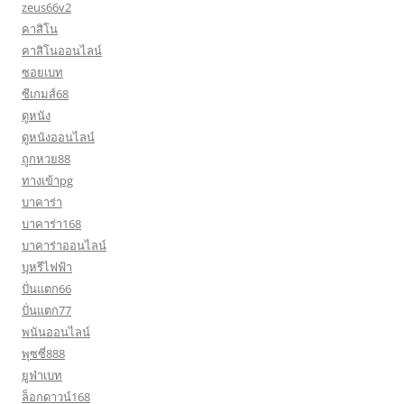
zeus66v2
คาสิโน
คาสิโนออนไลน์
ซอยเบท
ซีเกมส์68
ดูหนัง
ดูหนังออนไลน์
ถูกหวย88
ทางเข้าpg
บาคาร่า
บาคาร่า168
บาคาร่าออนไลน์
บุหรีไฟฟ้า
ปั่นแตก66
ปั่นแตก77
พนันออนไลน์
พุซซี่888
ยูฟ่าเบท
ล็อกดาวน์168