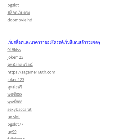
pgslot
สล็อตเว็บตรง
doomovie hd
เว็บสล็อตและบาคาร่าของโครตดีเว็บนี้เล่นแล้วรวยจัดๆ
918kiss
joker123
ดูหนังออนไลน์
https://sagame168th.com
joker 123
ดูหนังฟรี
พุซซี่888
พุซซี่888
sexybaccarat
pg slot
pgslot77
pg99