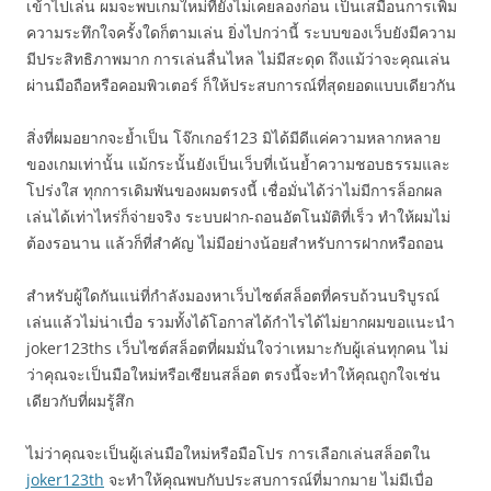
เข้าไปเล่น ผมจะพบเกมใหม่ที่ยังไม่เคยลองก่อน เป็นเสมือนการเพิ่ม
ความระทึกใจครั้งใดก็ตามเล่น ยิ่งไปกว่านี้ ระบบของเว็บยังมีความ
มีประสิทธิภาพมาก การเล่นลื่นไหล ไม่มีสะดุด ถึงแม้ว่าจะคุณเล่น
ผ่านมือถือหรือคอมพิวเตอร์ ก็ให้ประสบการณ์ที่สุดยอดแบบเดียวกัน
สิ่งที่ผมอยากจะย้ำเป็น โจ๊กเกอร์123 มิได้มีดีแค่ความหลากหลาย
ของเกมเท่านั้น แม้กระนั้นยังเป็นเว็บที่เน้นย้ำความชอบธรรมและ
โปร่งใส ทุกการเดิมพันของผมตรงนี้ เชื่อมั่นได้ว่าไม่มีการล็อกผล
เล่นได้เท่าไหร่ก็จ่ายจริง ระบบฝาก-ถอนอัตโนมัติที่เร็ว ทำให้ผมไม่
ต้องรอนาน แล้วก็ที่สำคัญ ไม่มีอย่างน้อยสำหรับการฝากหรือถอน
สำหรับผู้ใดกันแน่ที่กำลังมองหาเว็บไซต์สล็อตที่ครบถ้วนบริบูรณ์
เล่นแล้วไม่น่าเบื่อ รวมทั้งได้โอกาสได้กำไรได้ไม่ยากผมขอแนะนำ
joker123ths เว็บไซต์สล็อตที่ผมมั่นใจว่าเหมาะกับผู้เล่นทุกคน ไม่
ว่าคุณจะเป็นมือใหม่หรือเซียนสล็อต ตรงนี้จะทำให้คุณถูกใจเช่น
เดียวกับที่ผมรู้สึก
ไม่ว่าคุณจะเป็นผู้เล่นมือใหม่หรือมือโปร การเลือกเล่นสล็อตใน
joker123th
จะทำให้คุณพบกับประสบการณ์ที่มากมาย ไม่มีเบื่อ