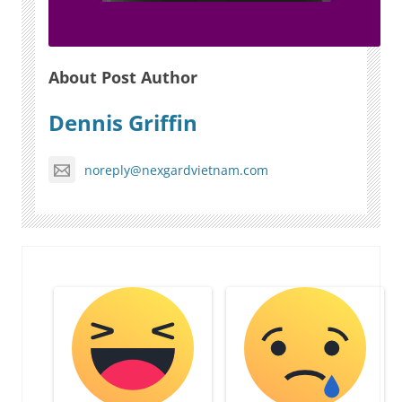
About Post Author
Dennis Griffin
noreply@nexgardvietnam.com