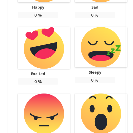
Happy
Sad
0
%
0
%
Sleepy
Excited
0
%
0
%