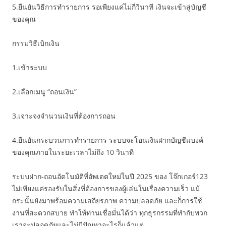
5.ยืนยันวิธีการทำรายการ รอเพียงแค่ไม่กี่วินาที เงินจะเข้าสู่บัญชี
ของคุณ
กรรมวิธีเบิกเงิน
1.เข้าระบบ
2.เลือกเมนู “ถอนเงิน”
3.เจาะจงจำนวนเงินที่ต้องการถอน
4.ยืนยันกระบวนการทำรายการ ระบบจะโอนเงินฝากบัญชีแบงค์
ของคุณภายในระยะเวลาไม่ถึง 10 วินาที
ระบบฝาก-ถอนอัตโนมัติที่อัพเดตใหม่ในปี 2025 ของ โจ๊กเกอร์123
ไม่เพียงแค่รองรับในสิ่งที่ต้องการของผู้เล่นในเรื่องความเร็ว แม้
กระนั้นยังมาพร้อมความเสถียรภาพ ความปลอดภัย และก็การใช้
งานที่สะดวกสบาย ทำให้ท่านเชื่อมั่นได้ว่า ทุกธุรกรรมที่ทำกับพวก
เราจะปลอดภัยและไม่มีปัญหาอะไรก็แล้วแต่