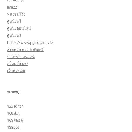
fullslotpg
live22
หนังชนโรง
ดูหนังฟรี
ดูหนังออนไลน์
ดูหนังฟรี
https://www.pgslot.movie
สล็อตเว็บตรงเครดิตฟรี
บาคาร่าออนไลน์
สล็อตเว็บตรง
เว็บหวยเงิน
หมวดหมู่
123lionth
168slot
168สล็อต
188bet