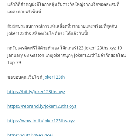
แล้วก็ที่สำคัญยังมีโอกาสลุ้นรับรางวัลใหญ่จากแจ็กพอตสะสมที่
แต่ละค่ายพรีเซ็นท์
สัมผัสประสบการณ์การเล่นสล็อตที่มากมายและพร้อมที่สุดกับ
joker123ths สล็อตเว็บไซต์ตรง ได้แล้ววันนี้!
กดรับเครดิตฟรีได้ด้วยตัวเอง โจ๊กเกอร์123 joker123ths.xyz 19
January 68 Gaston เกมJokerสนุกๆ joker123thไม่จำกัดยอดโอน
Top 79
ขอขอบคุณเว็ปไซต์
joker123th
https://bit.ly/joker123ths-xyz
https://rebrand.ly/joker123ths-xyz
https://wow.in.th/joker123ths-xyz
https://cutt.ly/9e27Icei