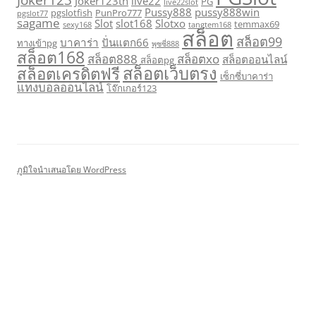
Joker123th
live22
PG
live22slot
Pussy888
pussy888win
pgslotfish
PunPro777
pgslot77
sagame
Slot
slot168
Slotxo
temmax69
sexy168
tangtem168
สล็อต
สล็อต99
บาคาร่า
ปั่นแตก66
ทางเข้าpg
พุซซี่888
สล็อต168
สล็อต888
สล็อตxo
สล็อตออนไลน์
สล็อตpg
สล็อตเว็บตรง
สล็อตเครดิตฟรี
เซ็กซี่บาคาร่า
แทงบอลออนไลน์
โจ๊กเกอร์123
ภูมิใจนำเสนอโดย WordPress