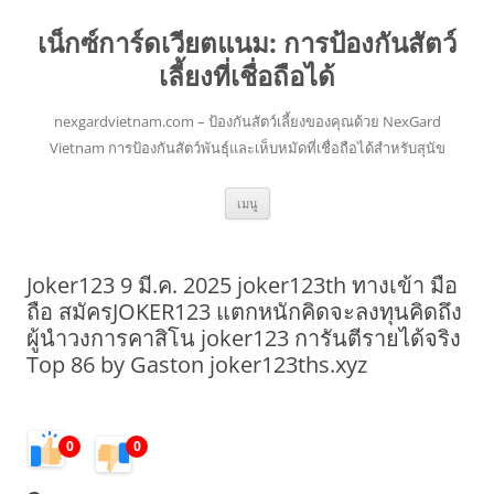
เน็กซ์การ์ดเวียตแนม: การป้องกันสัตว์
เลี้ยงที่เชื่อถือได้
nexgardvietnam.com – ป้องกันสัตว์เลี้ยงของคุณด้วย NexGard
Vietnam การป้องกันสัตว์พันธุ์และเห็บหมัดที่เชื่อถือได้สำหรับสุนัข
ข้าม
เมนู
ไป
ยัง
เนื้อหา
Joker123 9 มี.ค. 2025 joker123th ทางเข้า มือ
ถือ สมัครJOKER123 แตกหนักคิดจะลงทุนคิดถึง
ผู้นำวงการคาสิโน joker123 การันตีรายได้จริง
Top 86 by Gaston joker123ths.xyz
0
0