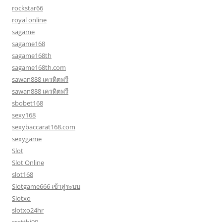
rockstar66
royal online
sagame
sagame168
sagame168th
sagame168th.com
sawan888 เครดิตฟรี
sawan888 เครดิตฟรี
sbobet168
sexy168
sexybaccarat168.com
sexygame
Slot
Slot Online
slot168
Slotgame666 เข้าสู่ระบบ
Slotxo
slotxo24hr