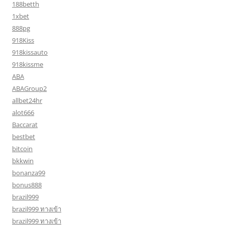
188betth
1xbet
888pg
918Kiss
918kissauto
918kissme
ABA
ABAGroup2
allbet24hr
alot666
Baccarat
bestbet
bitcoin
bkkwin
bonanza99
bonus888
brazil999
brazil999 ทางเข้า
brazil999 ทางเข้า