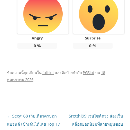
Angry
Surprise
0
%
0
%
ข้อความนี้ถูกเขียนใน
fullslot
และติดป้ายกำกับ
PGSlot
บน
18
พฤษภาคม 2026
เมนู
←
Sexy168 เว็บเดียวครบทุก
Sretthi99 เวปไซต์ตรง ส่องเว็บ
นำทาง
แบรนด์ เข้าเล่นได้เลย Top 17
สล็อตยอดนิยมที่สายหมุนชอบ