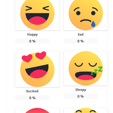
Happy
Sad
0
%
0
%
Sleepy
Excited
0
%
0
%