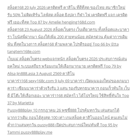
สล็อต168 20 July 2026 เครดิตฟรี คาสิโน ที่ดีที่สุด ของไทย สมาชิกใหม่
รับ 50% ไม่ติดเทิร์น ไลฟ์สด สล็อต ยิงปลา กีฬา ไพ่ เครดิตฟรี แจก เครดิต
ฟรี เยอะที่สุด Top 87 by Amelie hengjing168d.com
สล็อต168 23 August 2026 สล็อตเว็บตรง เว็บเดียวครบ ทั้งสล็อตและบาคา
ร่า โบนัสพี่ฝากมา น้องให้เพิ่ม 200 สายทุนน้อย สมัครด่วน คุ้มค่าการเดิม
พัน ที่สุดในวงการ สล็อต168 ห้ามพลาด โปรดีรออยู่ Top 66 by Etta
tangtem168e.com
เว็บแม่ สล็อตเว็บตรง webแจกหนัก สล็อตเว็บตรง 2026 ประสบการณ์เล่น
ยุคใหม่ ระบบเสถียร พร้อมเกมให้เลือกมากมาย เครดิตฟรี Top 79 by
Alisa Jin888.asia 3 August 2569 คาสิโน
บาคาร่า168 sexy168c.com 9 July 69 บาคาร่า เปิดมุมมองใหม่ของเกมบา
คาร่า เซียนบาคาร่าตัวจริงรับ 3 แสน รองรับทุกธนาคาร ถอนเร็วทันใจ เว็บ
ดี มีโต๊ะให้เลือกเยอะ บาคาร่า168 สมัครไว ได้โปรใหญ่ ใช้สิทธิ์ทันใจ Top
37 by Marietta
Pussy888play 10 กรกฎาคม 26 พุซซี่888 โปรคุ้มทุกวัน เล่นสนุกได้
มากกว่าเดิม ถอนได้สูงสุด 100 เท่า เกมสล็อต คาสิโนออนไลน์ คนเล่นไม่
ต่ำกว่าแสนทุกวัน pussy888 เปิดประสบการณ์ใหม่ทันที Top 95 by
Tammi pussy888play.me