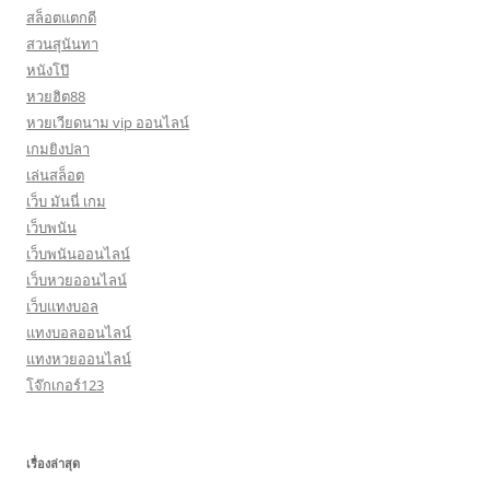
สล็อตแตกดี
สวนสุนันทา
หนังโป๊
หวยฮิต88
หวยเวียดนาม vip ออนไลน์
เกมยิงปลา
เล่นสล็อต
เว็บ มันนี่ เกม
เว็บพนัน
เว็บพนันออนไลน์
เว็บหวยออนไลน์
เว็บแทงบอล
แทงบอลออนไลน์
แทงหวยออนไลน์
โจ๊กเกอร์123
เรื่องล่าสุด