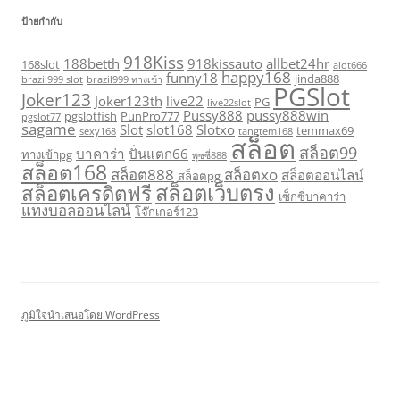
ป้ายกำกับ
918Kiss
188betth
918kissauto
allbet24hr
168slot
alot666
happy168
funny18
jinda888
brazil999 slot
brazil999 ทางเข้า
PGSlot
Joker123
Joker123th
live22
PG
live22slot
Pussy888
pussy888win
pgslotfish
PunPro777
pgslot77
sagame
Slot
slot168
Slotxo
temmax69
sexy168
tangtem168
สล็อต
สล็อต99
บาคาร่า
ปั่นแตก66
ทางเข้าpg
พุซซี่888
สล็อต168
สล็อต888
สล็อตxo
สล็อตออนไลน์
สล็อตpg
สล็อตเว็บตรง
สล็อตเครดิตฟรี
เซ็กซี่บาคาร่า
แทงบอลออนไลน์
โจ๊กเกอร์123
ภูมิใจนำเสนอโดย WordPress