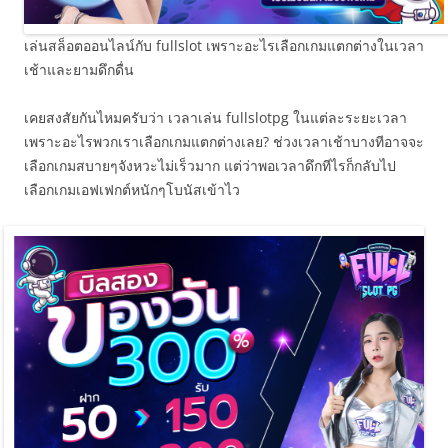
เล่นสล็อตออนไลน์กับ fullslot เพราะอะไรเลือกเกมแตกต่างในเวลา
เช้าและยามดึกดื่น
เคยสงสัยกันไหมครับว่า เวลาเล่น fullslotpg ในแต่ละระยะเวลา
เพราะอะไรพวกเราเลือกเกมแตกต่างเลย? ช่วงเวลาเช้าบางทีอาจจะ
เลือกเกมสบายๆจังหวะไม่เร็วมาก แต่ว่าพอเวลาดึกทีไรก็กลับไป
เลือกเกมเอฟเฟกต์หนักๆโบนัสเข้าไว