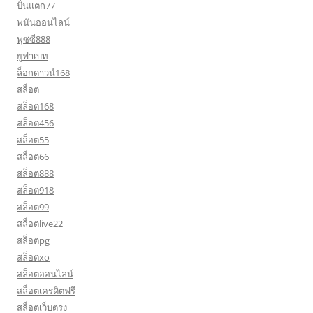
ปั่นแตก77
พนันออนไลน์
พุซซี่888
ยูฟ่าเบท
ล็อกดาวน์168
สล็อต
สล็อต168
สล็อต456
สล็อต55
สล็อต66
สล็อต888
สล็อต918
สล็อต99
สล็อตlive22
สล็อตpg
สล็อตxo
สล็อตออนไลน์
สล็อตเครดิตฟรี
สล็อตเว็บตรง