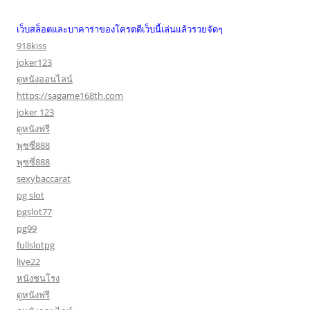
เว็บสล็อตและบาคาร่าของโครตดีเว็บนี้เล่นแล้วรวยจัดๆ
918kiss
joker123
ดูหนังออนไลน์
https://sagame168th.com
joker 123
ดูหนังฟรี
พุซซี่888
พุซซี่888
sexybaccarat
pg slot
pgslot77
pg99
fullslotpg
live22
หนังชนโรง
ดูหนังฟรี