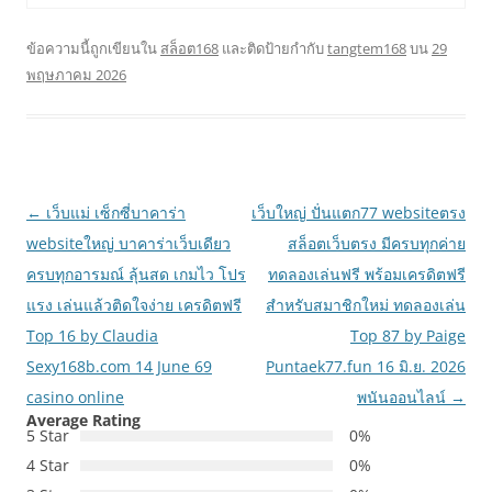
ข้อความนี้ถูกเขียนใน
สล็อต168
และติดป้ายกำกับ
tangtem168
บน
29
พฤษภาคม 2026
เมนู
←
เว็บแม่ เซ็กซี่บาคาร่า
เว็บใหญ่ ปั่นแตก77 websiteตรง
นำทาง
websiteใหญ่ บาคาร่าเว็บเดียว
สล็อตเว็บตรง มีครบทุกค่าย
เรื่อง
ครบทุกอารมณ์ ลุ้นสด เกมไว โปร
ทดลองเล่นฟรี พร้อมเครดิตฟรี
แรง เล่นแล้วติดใจง่าย เครดิตฟรี
สำหรับสมาชิกใหม่ ทดลองเล่น
Top 16 by Claudia
Top 87 by Paige
Sexy168b.com 14 June 69
Puntaek77.fun 16 มิ.ย. 2026
casino online
พนันออนไลน์
→
Average Rating
5 Star
0%
4 Star
0%