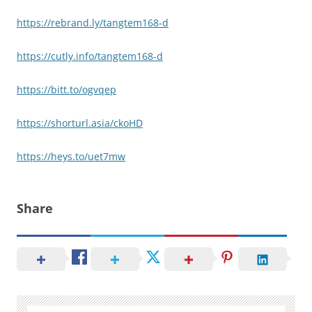
https://rebrand.ly/tangtem168-d
https://cutly.info/tangtem168-d
https://bitt.to/ogvqep
https://shorturl.asia/ckoHD
https://heys.to/uet7mw
Share