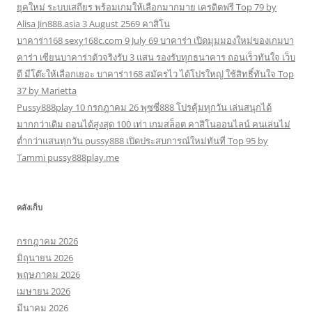
ยุคใหม่ ระบบเสถียร พร้อมเกมให้เลือกมากมาย เครดิตฟรี Top 79 by
Alisa Jin888.asia 3 August 2569 คาสิโน
บาคาร่า168 sexy168c.com 9 July 69 บาคาร่า เปิดมุมมองใหม่ของเกมบา
คาร่า เซียนบาคาร่าตัวจริงรับ 3 แสน รองรับทุกธนาคาร ถอนเร็วทันใจ เว็บ
ดี มีโต๊ะให้เลือกเยอะ บาคาร่า168 สมัครไว ได้โปรใหญ่ ใช้สิทธิ์ทันใจ Top
37 by Marietta
Pussy888play 10 กรกฎาคม 26 พุซซี่888 โปรคุ้มทุกวัน เล่นสนุกได้
มากกว่าเดิม ถอนได้สูงสุด 100 เท่า เกมสล็อต คาสิโนออนไลน์ คนเล่นไม่
ต่ำกว่าแสนทุกวัน pussy888 เปิดประสบการณ์ใหม่ทันที Top 95 by
Tammi pussy888play.me
คลังเก็บ
กรกฎาคม 2026
มิถุนายน 2026
พฤษภาคม 2026
เมษายน 2026
มีนาคม 2026