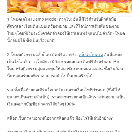
1.โหมดเดโม (Demo Mode) ทั่วๆไป: อันนี้มีไว้สำหรับฝึกหัดมือ
ศึกษาเล่าเรียนต้นแบบเครื่องหมาย และก็ไลน์การเดิมพันของเกม
ใหม่ๆโดยที่เว็บจะมีเครดิตจำลองให้เราเล่นฟรีๆแบบไม่จำกัด (โหมด
นี้ถอนมิได้ ซึ่งเป็นเรื่องปกติ)
2.โหมดกิจกรรมแล้วก็เครดิตฟรีแจกจริง:
สล็อตเว็บตรง
อันนี้แหละ
เป็นไฮไลท์! ทางเว็บมักจะมีกิจกรรมแจกเครดิตฟรีสำหรับสมาชิก
ใหม่ หรือกิจกรรมสุ่มแจกทุนให้สมาชิกระบบทดลองเล่น ซึ่งเงินก้อน
นี้แหละครับผมที่เราสามารถนำไปปั่นเกมจริงๆได้
รวมทั้งเมื่อทำยอดเทิร์นโอเวอร์ครบตามเงื่อนไขที่กำหนด (ซึ่งมิได้
อนาถาเกินความจำเป็น) เราจะสามารถกดเบิกเงินรางวัลออกมาเป็น
เงินสดฝากบัญชีธนาคารได้จริงๆ100%
สล็อตเว็บตรง นอกเหนือจากสล็อตแล้ว มีอะไรให้เล่นอีกบ้าง?