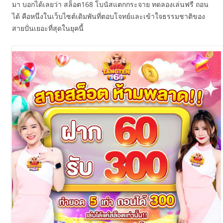
มา บอกได้เลยว่า สล็อต168 โบนัสแตกกระจาย ทดลองเล่นฟรี ถอน
ได้ คือหนึ่งในเว็บไซต์เดิมพันที่ตอบโจทย์และเข้าใจธรรมชาติของ
สายปั่นเยอะที่สุดในยุคนี้