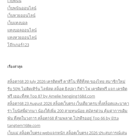
เว็บพนัน
เว็บพนันออนไลน์
เว็บหวยออนไลน์
เว็บแทงบอล
แทงบอลออนไลน์
แทงหวยออนไลน์
โจ๊กเกอร์123
เรื่องล่าสุด
สล็อต168 20 July 2026 เครดิตฟรี คาสิโน ที่ดีที่สุด ของไทย สมาชิกใหม่
รับ 50% ไม่ติดเทิร์น ไลฟ์สด สล็อต ยิงปลา กีฬา ไพ่ เครดิตฟรี แจก เครดิต
ฟรี เยอะที่สุด Top 87 by Amelie hengjing168d.com
สล็อต168 23 August 2026 สล็อตเว็บตรง เว็บเดียวครบ ทั้งสล็อตและบาคา
ร่า โบนัสพี่ฝากมา น้องให้เพิ่ม 200 สายทุนน้อย สมัครด่วน คุ้มค่าการเดิม
พัน ที่สุดในวงการ สล็อต168 ห้ามพลาด โปรดีรออยู่ Top 66 by Etta
tangtem168e.com
เว็บแม่ สล็อตเว็บตรง webแจกหนัก สล็อตเว็บตรง 2026 ประสบการณ์เล่น