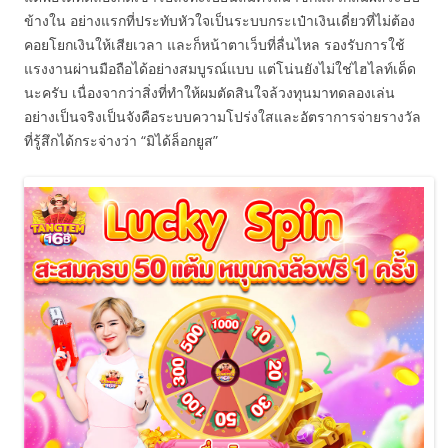
ข้างใน อย่างแรกที่ประทับหัวใจเป็นระบบกระเป๋าเงินเดี่ยวที่ไม่ต้อง
คอยโยกเงินให้เสียเวลา และก็หน้าตาเว็บที่ลื่นไหล รองรับการใช้
แรงงานผ่านมือถือได้อย่างสมบูรณ์แบบ แต่โน่นยังไม่ใช่ไฮไลท์เด็ด
นะครับ เนื่องจากว่าสิ่งที่ทำให้ผมตัดสินใจล้วงทุนมาทดลองเล่น
อย่างเป็นจริงเป็นจังคือระบบความโปร่งใสและอัตราการจ่ายรางวัล
ที่รู้สึกได้กระจ่างว่า “มิได้ล็อกยูส”