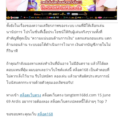
ทั้งยังในเรื่องของความเสถียรภาพของระบบ เกมที่มีให้เลือกเล่น
นานัปการ โปรโมชั่นที่เอื้อประโยชน์ให้กับผู้เล่นจริงๆรวมทั้งที่
สำคัญที่สุดเป็น “ความแน่นอนด้านการเงิน” แตกแสนถอนแสน แตก
ล้านถอนล้าน ระบบออโต้ดำเนินการไวมาก เงินฝากบัญชีภายในไม่
กี่วินาที
ถ้าคุณกำลังมองหาแหล่งทำเงินที่มั่นอาจ ไม่มีอันตราย แล้วก็ได้ผล
ตอบแทนที่คุ้ม ผมบอกเลยว่าเว็บไซต์แห่งนี้ สล็อต168 เป็นคำตอบที่
ไม่ควรเล็งไว้นาน รีบไปสมัคร ลองเล่น แล้วมาสัมผัสประสบการณ์
โบนัสแตกกระจายด้วยตัวคุณเองเถิดขอรับ!
ทางเข้า
สล็อตเว็บตรง
สล็อตเว็บตรง tangtem168d.com 15 June
69 Ardis อยากรวยต้องลอง สล็อตเว็บตรงปลดหนี้ได้ง่ายๆ Top 7
ขอขอบพระคุณเว็บ
สล็อต168