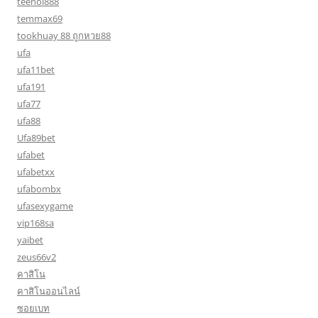
teenoi888
temmax69
tookhuay 88 ถูกหวย88
ufa
ufa11bet
ufa191
ufa77
ufa88
Ufa89bet
ufabet
ufabetxx
ufabombx
ufasexygame
vip168sa
yaibet
zeus66v2
คาสิโน
คาสิโนออนไลน์
ซอยเบท