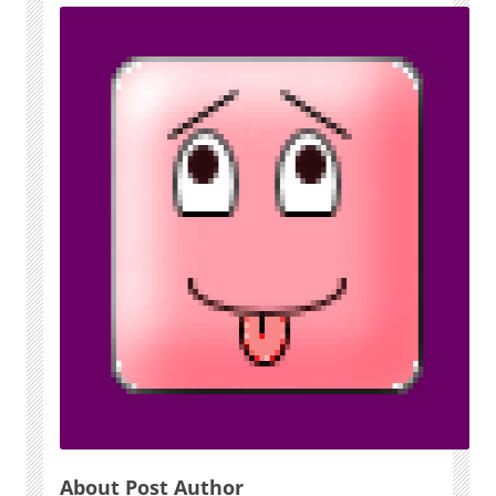
About Post Author