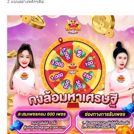
2 แบบอย่างหลักๆคือ: