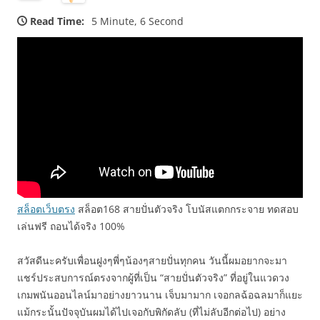
Read Time:
5 Minute, 6 Second
สล็อตเว็บตรง
สล็อต168 สายปั่นตัวจริง โบนัสแตกกระจาย ทดสอบ
เล่นฟรี ถอนได้จริง 100%
สวัสดีนะครับเพื่อนฝูงๆพี่ๆน้องๆสายปั่นทุกคน วันนี้ผมอยากจะมา
แชร์ประสบการณ์ตรงจากผู้ที่เป็น “สายปั่นตัวจริง” ที่อยู่ในแวดวง
เกมพนันออนไลน์มาอย่างยาวนาน เจ็บมามาก เจอกลฉ้อฉลมาก็แยะ
แม้กระนั้นปัจจุบันผมได้ไปเจอกับพิกัดลับ (ที่ไม่ลับอีกต่อไป) อย่าง