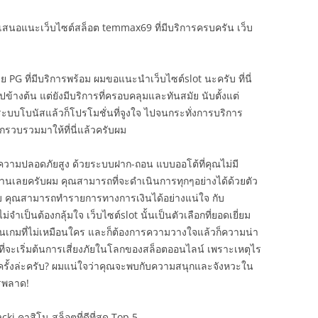
 เสนอแนะเว็บไซต์สล็อต temmax69 ที่มีบริการครบครัน เว็บ
 PG ที่มีบริการพร้อม ผมขอแนะนำเว็บไซต์slot นะครับ ที่นี่
ปข้างต้น แต่ยังมีบริการที่ครอบคลุมและทันสมัย นับตั้งแต่
ะบบโบนัสแล้วก็โปรโมชั่นที่จูงใจ ไปจนกระทั่งการบริการ
ถูกรวบรวมมาให้ที่นี่แล้วครับผม
ีความปลอดภัยสูง ด้วยระบบฝาก-ถอน แบบออโต้ที่คุณไม่มี
ำงานเลยครับผม คุณสามารถที่จะดำเนินการทุกๆอย่างได้ด้วยตัว
ับ คุณสามารถทำรายการทางการเงินได้อย่างแน่ใจ กับ
ำเป็นต้องกลุ้มใจ เว็บไซต์slot นั้นเป็นตัวเลือกที่ยอดเยี่ยม
นเกมที่ไม่เหมือนใคร และก็ต้องการความวางใจแล้วก็ความน่า
วที่จะเริ่มต้นการเสี่ยงภัยในโลกของสล็อตออนไลน์ เพราะเหตุไร
กครั้งล่ะครับ? ผมแน่ใจว่าคุณจะพบกับความสนุกและจังหวะใน
รพลาด!
i คาสิโน สล็อตที่ดีที่สุด Top 5