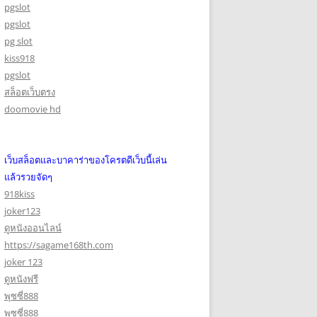
pgslot
pgslot
pg slot
kiss918
pgslot
สล็อตเว็บตรง
doomovie hd
เว็บสล็อตและบาคาร่าของโครตดีเว็บนี้เล่น
แล้วรวยจัดๆ
918kiss
joker123
ดูหนังออนไลน์
https://sagame168th.com
joker 123
ดูหนังฟรี
พุซซี่888
พุซซี่888