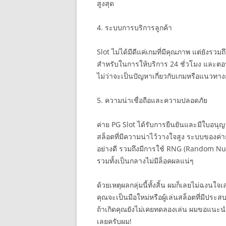
สูงสุด
4. ระบบการบริการลูกค้า
Slot ไม่ได้มีดีแค่เกมที่มีคุณภาพ แต่ยังรว
สำหรับในการให้บริการ 24 ชั่วโมง และตอ
ไม่ว่าจะเป็นปัญหาเกี่ยวกับเกมหรือแนวท
5. ความน่าเชื่อถือและความปลอดภัย
ค่าย PG Slot ได้รับการยืนยันและมีใบอนุ
สล็อตที่มีความน่าไว้วางใจสูง ระบบของค่าย
อย่างดี รวมถึงมีการใช้ RNG (Random Nu
รวมทั้งเป็นกลางไม่มีล็อคผลแน่ๆ
ด้วยเหตุผลกลุ่มนี้ทั้งสิ้น ผมก็เลยไม่ฉงนใ
คุณจะเป็นมือใหม่หรือผู้เล่นสล็อตที่มีประ
ถ้าเกิดคุณยังไม่เคยทดลองเล่น ผมขอแนะนำใ
เลยครับผม!