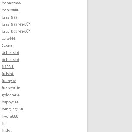
bonanza99
bonus888
brazil999
brazil999 ทางเข้า
brazil999 ทางเข้า
cafe444
Casino
debet slot
debet slot
ff123th
fullslot
funny18
funny18.in
golden456
happy168
hengjing168
hydra888
Jili
Jilislot