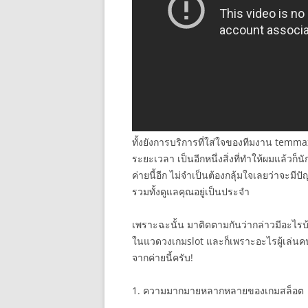
ทั้งยังการบริการที่ใส่ใจของทีมงาน temmax
ระยะเวลา เป็นอีกหนึ่งสิ่งที่ทำให้ผมแล้วก
ค่ายนี้อีก ไม่จำเป็นต้องกลุ้มใจเลยว่าจะม
รวมทั้งดูแลคุณอยู่เป็นประจำ
เพราะฉะนั้น มาติดตามกันว่ากล่าวมีอะไรบ้า
ในแวดวงเกมslot และก็เพราะอะไรผู้เล่นคน
จากค่ายนี้ครับ!
1. ความมากมายหลากหลายของเกมสล็อต