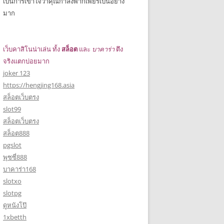
เป็นการเข้าใจว่าคุณกำลังพากเพียรเป็นอย่าง
มาก
เว็บคาสิโนน่าเล่น ทั้ง
สล็อต
และ
บาคาร่า
ตึง
จริงแตกบ่อยมาก
joker 123
https://hengjing168.asia
สล็อตเว็บตรง
slot99
สล็อตเว็บตรง
สล็อต888
pgslot
พุซซี่888
บาคาร่า168
slotxo
slotpg
ดูหนังโป๊
1xbetth