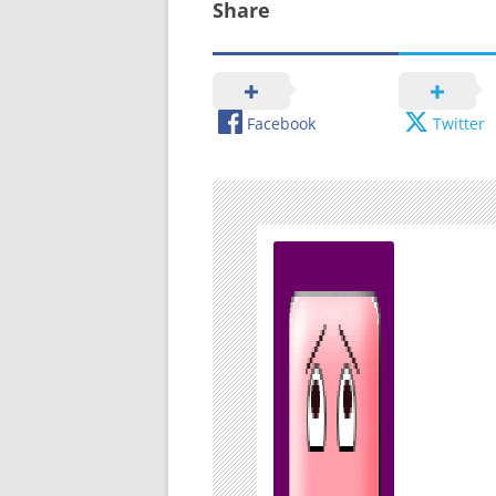
Share
Facebook
Twitter