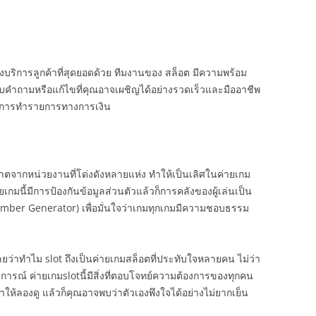
มถึงบริการลูกค้าที่สุดยอดด้วย ทีมงานของ สล็อต มีความพร้อม
บคำถามหรือแก้ไขที่คุณอาจเผชิญได้อย่างรวดเร็วและมืออาชีพ
างการทำรายการทางการเงิน
ญาตจากหน่วยงานที่โด่งดังหลายแห่ง ทำให้เป็นเลิศในค่ายเกม
เกมนี้มีการป้องกันข้อมูลส่วนตัวแล้วก็การคลังของผู้เล่นเป็น
mber Generator) เพื่อมั่นใจว่าเกมทุกเกมมีความชอบธรรม
จเลยว่าทำไม slot ถึงเป็นค่ายเกมสล็อตที่ประทับใจหลายคน ไม่ว่า
สบการณ์ ค่ายเกมslotนี้มีสิ่งที่ตอบโจทย์ความต้องการของทุกคน
ห้ลองดู แล้วก็คุณอาจพบว่าตัวเองพึงใจได้อย่างไม่ยากเย็น