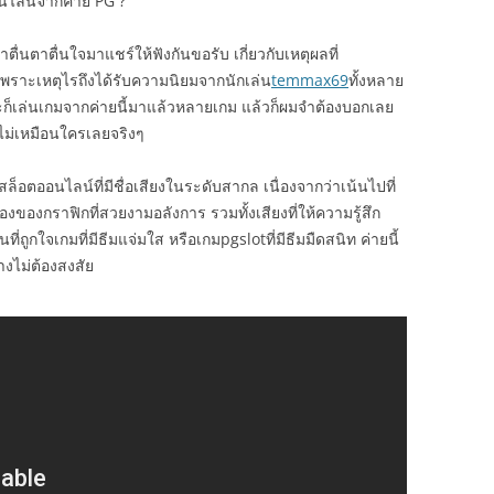
นไลน์จากค่าย PG ?
่าตื่นตาตื่นใจมาแชร์ให้ฟังกันขอรับ เกี่ยวกับเหตุผลที่
เพราะเหตุไรถึงได้รับความนิยมจากนักเล่น
temmax69
ทั้งหลาย
ก็เล่นเกมจากค่ายนี้มาแล้วหลายเกม แล้วก็ผมจำต้องบอกเลย
ี่ไม่เหมือนใครเลยจริงๆ
มสล็อตออนไลน์ที่มีชื่อเสียงในระดับสากล เนื่องจากว่าเน้นไปที่
่องของกราฟิกที่สวยงามอลังการ รวมทั้งเสียงที่ให้ความรู้สึก
ี่ถูกใจเกมที่มีธีมแจ่มใส หรือเกมpgslotที่มีธีมมืดสนิท ค่ายนี้
งไม่ต้องสงสัย