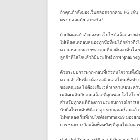
ถ้าคุณกำลังมองเว็บสล็อตจากค่าย PG เล่น
ตรง ปลอดภัย จ่ายจริง !
ถ้าเกิดคุณกำลังมองหาเว็บไซต์สล็อตจากค่าย
ไม่เพียงแต่ตอบสนองทุกข้อที่ผมได้กล่าวถึงไ
ความหลากหลายของเกมที่น่าตื่นตาตื่นใจ ร
ลูกค้าที่ใส่ใจแล้วก็มีประสิทธิภาพ ทุกอย่าง
ด้วยระบบการฝาก-ถอนที่เร็วทันใจรวมทั้งม
ความจำเป็นที่จะต้องต่อคิวแอดไม่นเพื่อท
ของคุณเอง ไม่ต้องเสียเวล่ำเวลาเลยนะคร
เพลิดเพลินกับเกมสล็อตที่คุณชอบใจได้โดยไม่จ
สำหรับทุกคนที่ต้องการประสบการณ์การเล่
นับถือในระดับที่ถือว่าสูง หากคุณพร้อมแล้
ไม่ทดลองเริ่มที่เว็บไซต์temmax69 มองสั
การชนะรางวัลแจ็คพ็อตปังๆที่คุณไม่สมคว
slot slot Temmax69.me 5 มิถุนายน 24 Jack