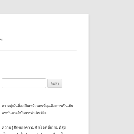
ัข
ค้นหา
สำหรับ:
ความมุ่งมั่นที่จะเป็นเหมือนคนที่คุณต้องการเป็นเป็น
แรงบันดาลใจในการดำเนินชีวิต
ความรู้สึกของความสำเร็จที่ดีเยี่ยมที่สุด